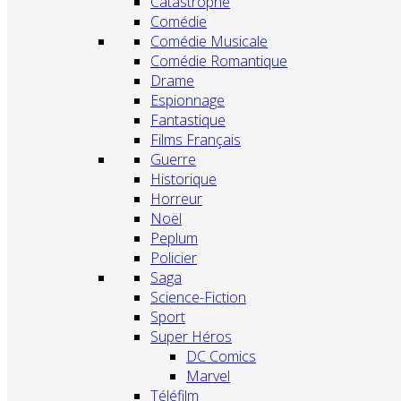
Catastrophe
Comédie
Comédie Musicale
Comédie Romantique
Drame
Espionnage
Fantastique
Films Français
Guerre
Historique
Horreur
Noël
Peplum
Policier
Saga
Science-Fiction
Sport
Super Héros
DC Comics
Marvel
Téléfilm