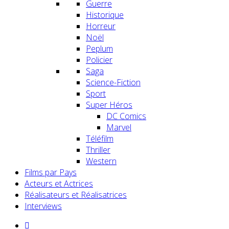
Guerre
Historique
Horreur
Noël
Peplum
Policier
Saga
Science-Fiction
Sport
Super Héros
DC Comics
Marvel
Téléfilm
Thriller
Western
Films par Pays
Acteurs et Actrices
Réalisateurs et Réalisatrices
Interviews