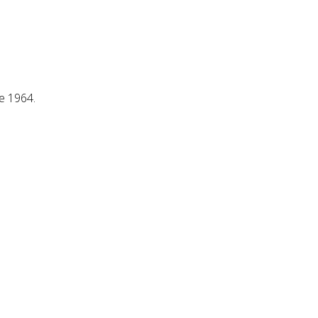
re 1964
.