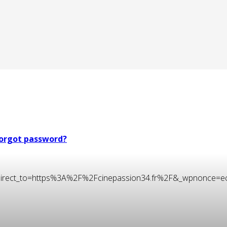
orgot password?
t&redirect_to=https%3A%2F%2Fcinepassion34.fr%2F&_wpnonce=