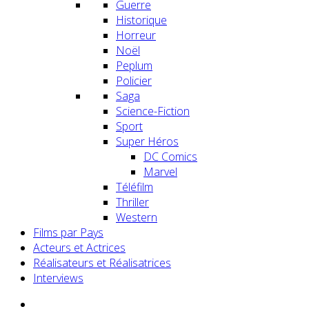
Guerre
Historique
Horreur
Noël
Peplum
Policier
Saga
Science-Fiction
Sport
Super Héros
DC Comics
Marvel
Téléfilm
Thriller
Western
Films par Pays
Acteurs et Actrices
Réalisateurs et Réalisatrices
Interviews