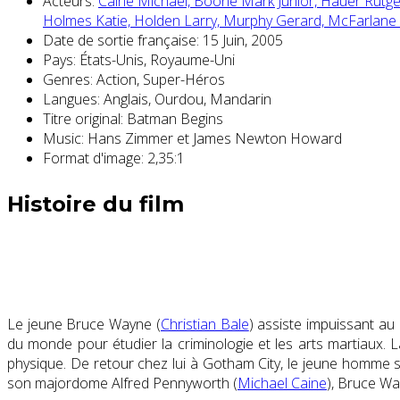
Acteurs:
Caine Michael,
Boone Mark Junior,
Hauer Rutge
Holmes Katie,
Holden Larry,
Murphy Gerard,
McFarlane 
Date de sortie française:
15 Juin, 2005
Pays:
États-Unis, Royaume-Uni
Genres:
Action, Super-Héros
Langues:
Anglais, Ourdou, Mandarin
Titre original:
Batman Begins
Music:
Hans Zimmer et James Newton Howard
Format d'image:
2,35:1
Histoire du film
Le jeune Bruce Wayne (
Christian Bale
) assiste impuissant au
du monde pour étudier la criminologie et les arts martiaux. L
physique. De retour chez lui à Gotham City, le jeune homme se 
son majordome Alfred Pennyworth (
Michael Caine
), Bruce Wa