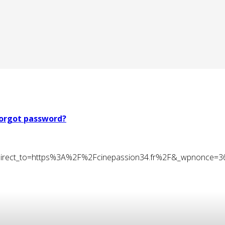
orgot password?
t&redirect_to=https%3A%2F%2Fcinepassion34.fr%2F&_wpnonce=