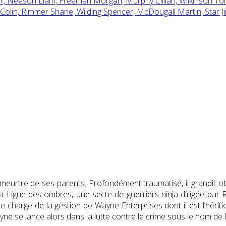
r,
Neeson Liam,
Freeman Morgan,
Murphy Cillian,
Wilkinson T
Colin,
Rimmer Shane,
Wilding Spencer,
McDougall Martin,
Star 
 meurtre de ses parents. Profondément traumatisé, il grandit 
a Ligue des ombres, une secte de guerriers ninja dirigée par R
charge de la gestion de Wayne Enterprises dont il est l’héritie
yne se lance alors dans la lutte contre le crime sous le nom de