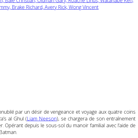
om,
Bale Christian,
Oldman Gary,
Roache Linus,
Watanabe Ken,
Jimmy,
Brake Richard,
Avery Rick,
Wong Vincent
obnubilé par un désir de vengeance et voyage aux quatre coins
a’s al Ghul (
Liam Neeson
), se chargera de son entraînement
r. Opérant depuis le sous-sol du manoir familial avec l’aide de
 Batman.