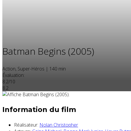
Batman Begins (2005)
Action, Super-Héros
|
140 min
Évaluation:
8.2/10
8.2
Information du film
Réalisateur:
Nolan Christopher