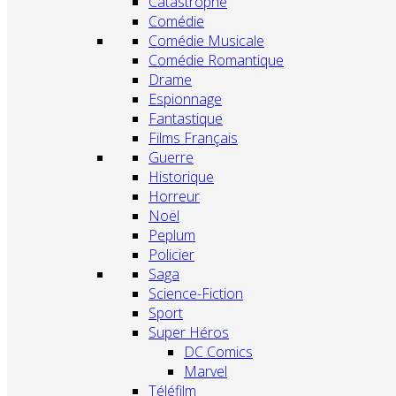
Catastrophe
Comédie
Comédie Musicale
Comédie Romantique
Drame
Espionnage
Fantastique
Films Français
Guerre
Historique
Horreur
Noël
Peplum
Policier
Saga
Science-Fiction
Sport
Super Héros
DC Comics
Marvel
Téléfilm