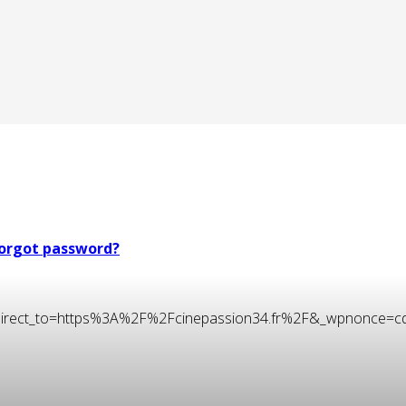
orgot password?
t&redirect_to=https%3A%2F%2Fcinepassion34.fr%2F&_wpnonce=