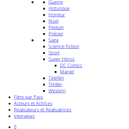
Guerre
Historique
Horreur
Noël
Peplum
Policier
Saga
Science-Fiction
Sport
Super Héros
DC Comics
Marvel
Téléfilm
Thriller
Western
Films par Pays
Acteurs et Actrices
Réalisateurs et Réalisatrices
Interviews