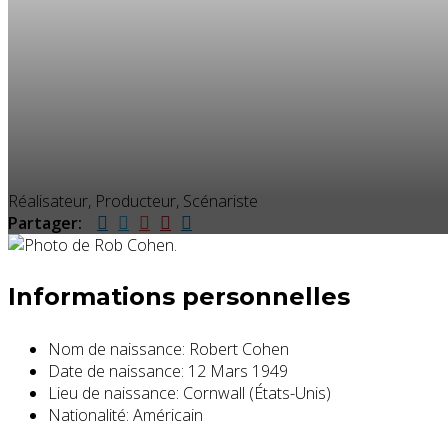
Réalisateur, Producteur, Scénariste
Partager:
Informations personnelles
Nom de naissance:
Robert Cohen
Date de naissance:
12 Mars 1949
Lieu de naissance:
Cornwall (États-Unis)
Nationalité:
Américain