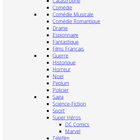
Catastrophe
Comédie
Comédie Musicale
Comédie Romantique
Drame
Espionnage
Fantastique
Films Français
Guerre
Historique
Horreur
Noël
Peplum
Policier
Saga
Science-Fiction
Sport
Super Héros
DC Comics
Marvel
Téléfilm