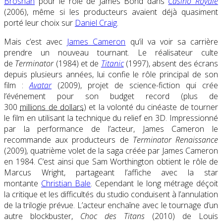
Brosnan
pour le rôle de James Bond dans
Casino Royale
(2006), même si les producteurs avaient déjà quasiment
porté leur choix sur
Daniel Craig
.
Mais c’est avec
James Cameron
qu’il va voir sa carrière
prendre un nouveau tournant. Le réalisateur culte
de
Terminator
(1984) et de
Titanic
(1997), absent des écrans
depuis plusieurs années, lui confie le rôle principal de son
film :
Avatar
(2009), projet de science-fiction qui crée
l’événement
pour son budget record (plus de
300
millions de dollars
)
et la volonté du cinéaste de tourner
le film en utilisant la technique du relief en 3D.
Impressionné
par la performance de l’acteur, James Cameron le
recommande aux producteurs de
Terminator Renaissance
(2009)
,
quatrième volet de la saga créée par James Cameron
en 1984. C’est ainsi que Sam Worthington obtient le rôle de
Marcus Wright, partageant l’affiche avec la star
montante
Christian Bale
.
Cependant le long métrage déçoit
la critique
et les difficultés du studio conduisent à l’annulation
de la trilogie prévue.
L’acteur enchaîne avec le tournage d’un
autre blockbuster,
Choc des Titans
(2010) de Louis