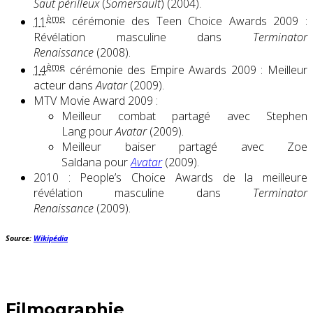
Saut périlleux
(
Somersault
) (2004).
ème
11
cérémonie des Teen Choice Awards 2009 :
Révélation masculine dans
Terminator
Renaissance
(2008).
ème
14
cérémonie des Empire Awards 2009 : Meilleur
acteur dans
Avatar
(2009).
MTV Movie Award 2009 :
Meilleur combat partagé avec Stephen
Lang pour
Avatar
(2009).
Meilleur baiser partagé avec Zoe
Saldana pour
Avatar
(2009).
2010 : People’s Choice Awards de la meilleure
révélation masculine dans
Terminator
Renaissance
(2009).
Source:
Wikipédia
Filmographie