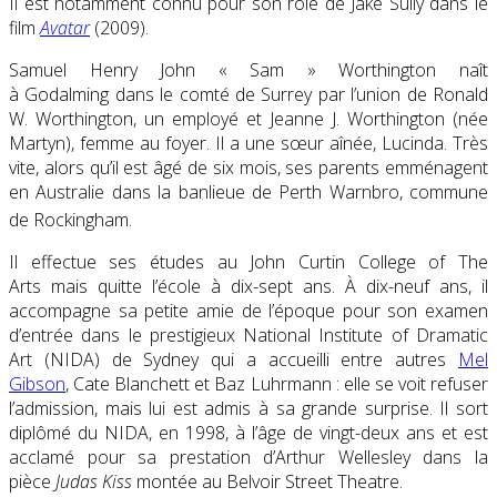
Il est notamment connu pour son rôle de Jake Sully dans le
film
Avatar
(2009).
Samuel Henry John « Sam » Worthington naît
à Godalming dans le comté de Surrey par l’union de Ronald
W. Worthington, un employé et Jeanne J. Worthington (née
Martyn), femme au foyer. Il a une sœur aînée, Lucinda. Très
vite, alors qu’il est âgé de six mois, ses parents emménagent
en Australie dans la banlieue de Perth Warnbro, commune
de Rockingham
.
Il effectue ses études au John Curtin
College of The
Arts
mais quitte l’école à dix-sept ans. À dix-neuf ans, il
accompagne sa petite amie de l’époque pour son examen
d’entrée dans le prestigieux
National Institute of Dramatic
Art
(NIDA) de Sydney qui a accueilli entre autres
Mel
Gibson
, Cate Blanchett et Baz Luhrmann : elle se voit refuser
l’admission, mais lui est admis à sa grande surprise. Il sort
diplômé du NIDA, en 1998, à l’âge de vingt-deux ans et est
acclamé pour sa prestation d’Arthur Wellesley dans la
pièce
Judas Kiss
montée au
Belvoir Street Theatre
.