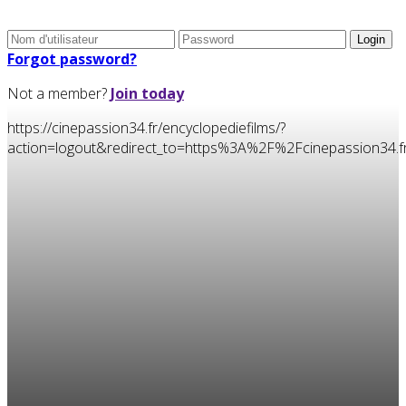
Forgot password?
Not a member?
Join today
https://cinepassion34.fr/encyclopediefilms/?
action=logout&redirect_to=https%3A%2F%2Fcinepassion3