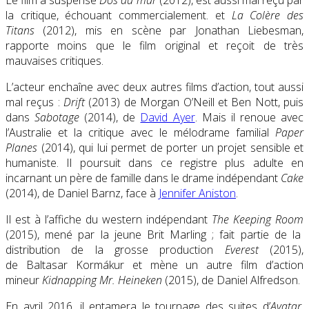
Le film à suspense
Dos au mur
(2012), est aussi mal reçu par
la critique, échouant commercialement.
et
La Colère des
Titans
(2012), mis en scène par Jonathan Liebesman,
rapporte moins que le film original et reçoit de très
mauvaises critiques.
L’acteur enchaîne avec
deux autres films d’action, tout aussi
mal reçus
:
Drift
(2013) de Morgan O’Neill et Ben Nott, puis
dans
Sabotage
(2014), de
David Ayer
. Mais il renoue avec
l’Australie et la critique avec le mélodrame familial
Paper
Planes
(2014)
,
qui lui permet de porter un projet sensible et
humaniste.
Il poursuit dans ce registre plus adulte en
incarnant un père de famille dans le drame indépendant
Cake
(2014)
, de Daniel Barnz, face à
Jennifer Aniston
.
Il est à l’affiche du western indépendant
The Keeping Room
(2015)
, mené par la jeune Brit Marling ; fait partie de la
distribution de la grosse production
Everest
(2015),
de Baltasar Kormákur et mène un autre film d’action
mineur
Kidnapping Mr. Heineken
(2015)
, de Daniel Alfredson.
En avril 2016, il entamera le tournage des suites d’
Avatar
,