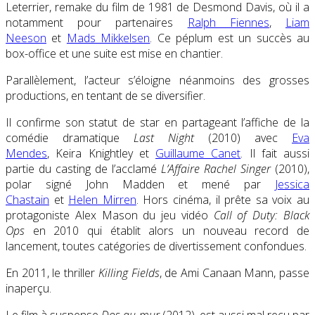
Leterrier, remake du film de 1981 de Desmond Davis, où il a
notamment pour partenaires
Ralph Fiennes
,
Liam
Neeson
et
Mads Mikkelsen
. Ce péplum est un succès au
box-office et une suite est mise en chantier.
Parallèlement, l’acteur s’éloigne néanmoins des grosses
productions, en tentant de se diversifier.
Il confirme son statut de star en partageant l’affiche de la
comédie dramatique
Last Night
(2010) avec
Eva
Mendes
, Keira Knightley et
Guillaume Canet
. Il fait aussi
partie du casting de l’acclamé
L’Affaire Rachel Singer
(2010),
polar signé John Madden et mené par
Jessica
Chastain
et
Helen Mirren
. Hors cinéma, il prête sa voix au
protagoniste Alex Mason du jeu vidéo
Call of Duty: Black
Ops
en 2010
qui établit alors un nouveau record de
lancement, toutes catégories de divertissement confondues.
En 2011,
le thriller
Killing Fields
, de Ami Canaan Mann, passe
inaperçu.