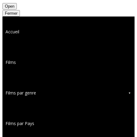
Open
Fermer
Accueil
Films
Films par genre
Films par Pays