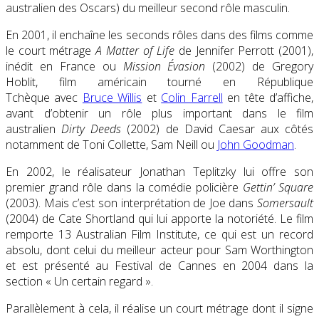
australien des Oscars) du meilleur second rôle masculin.
En 2001, il enchaîne les seconds rôles dans des films comme
le court métrage
A Matter of Life
de Jennifer Perrott (2001),
inédit en France ou
Mission Évasion
(
2002
) de Gregory
Hoblit, film américain tourné en République
Tchèque avec
Bruce Willis
et
Colin Farrell
en tête d’affiche,
avant d’obtenir un rôle plus important dans le film
australien
Dirty Deeds
(2002) de David Caesar aux côtés
notamment de Toni Collette, Sam Neill ou
John Goodman
.
En 2002,
le réalisateur Jonathan Teplitzky lui offre son
premier grand rôle dans la comédie policière
Gettin’ Square
(2003).
Mais c’est son interprétation de Joe dans
Somersault
(2004) de Cate Shortland qui lui apporte la notoriété.
Le film
remporte 13 Australian Film Institute,
ce qui est un record
absolu, dont celui du meilleur acteur pour Sam Worthington
et est présenté au Festival de Cannes en 2004 dans la
section « Un certain regard ».
Parallèlement à cela, il réalise un court métrage dont il signe