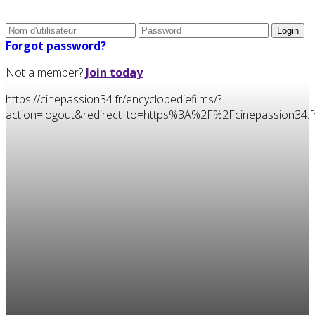
Forgot password?
Not a member?
Join today
https://cinepassion34.fr/encyclopediefilms/?
action=logout&redirect_to=https%3A%2F%2Fcinepassion3