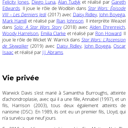
Felicity Jones
,
Diego Luna
,
Alan Tudyk
et réalisé par
Gareth
Edwards
. Il joue le rôle de Wodibin dans
Star Wars: Épisode
VIII – Les Derniers Jedi
(2017) avec
Daisy Ridley
,
John Boyega
,
Mark Hamill
et réalisé par
Rian Johnson
. Il interprète Weazel
dans
Solo: A Star Wars Story
(2018) avec
Alden Ehrenreich
,
Woody Harrelson
,
Emilia Clarke
et réalisé par
Ron Howard
. Il
joue le rôle de Wicket W. Warrick dans
Star Wars: L’Ascension
de Skywalker
(2019) avec
Daisy Ridley
,
John Boyega
,
Oscar
Isaac
et réalisé par
J.J. Abrams
.
Vie privée
Warwick Davis s’est marié à Samantha Burroughs, atteinte
d’achondroplasie, avec qui il a une fille, Annabel (1997), et un
fils, Harrison (2003), tous deux également atteints de
nanisme (DSC). En 1989, ils ont eu un premier fils, Lloyd, qui
n’a survécu que neuf jours.