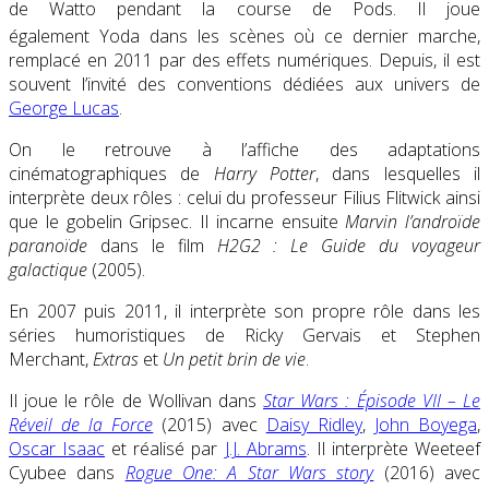
de Watto pendant la course de Pods. Il joue
également Yoda dans les scènes où ce dernier marche
,
remplacé en 2011 par des effets numériques. Depuis, il est
souvent l’invité des conventions dédiées aux univers de
George Lucas
.
On le retrouve à l’affiche des adaptations
cinématographiques de
Harry Potter
, dans lesquelles il
interprète deux rôles : celui du professeur Filius Flitwick ainsi
que le gobelin Gripsec. Il incarne ensuite
Marvin l’androïde
paranoïde
dans le film
H2G2 : Le Guide du voyageur
galactique
(2005).
En 2007 puis 2011, il interprète son propre rôle dans les
séries humoristiques de Ricky Gervais et Stephen
Merchant,
Extras
et
Un petit brin de vie
.
Il joue le rôle de Wollivan dans
Star Wars : Épisode VII – Le
Réveil de la Force
(2015) avec
Daisy Ridley
,
John Boyega
,
Oscar Isaac
et réalisé par
J.J. Abrams
. Il interprète Weeteef
Cyubee dans
Rogue One: A Star Wars story
(2016) avec