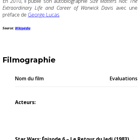
En 2010, il publie son autobiographie
Size Matters Not: The
Extraordinary Life and Career of Warwick Davis
avec une
préface de
George Lucas
.
Source:
Wikipédia
Filmographie
Nom du film
Evaluations
Acteurs:
Star Wars: Épisode 6 – Le Retour du Jedi (1983)