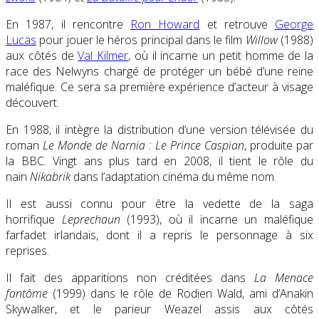
En 1987, il rencontre
Ron Howard
et retrouve
George
Lucas
pour jouer le héros principal dans le film
Willow
(1988)
aux côtés de
Val Kilmer
, où il incarne un petit homme de la
race des Nelwyns chargé de protéger un bébé d’une reine
maléfique. Ce sera sa première expérience d’acteur à visage
découvert.
En 1988, il intègre la distribution d’une version télévisée du
roman
Le Monde de Narnia : Le Prince Caspian
, produite par
la BBC. Vingt ans plus tard en 2008, il tient le rôle du
nain
Nikabrik
dans l’adaptation cinéma du même nom.
Il est aussi connu pour être la vedette de la saga
horrifique
Leprechaun
(1993), où il incarne un maléfique
farfadet irlandais, dont il a repris le personnage à six
reprises.
Il fait des apparitions non créditées dans
La Menace
fantôme
(1999) dans le rôle de Rodien Wald, ami d’Anakin
Skywalker, et le parieur Weazel assis aux côtés