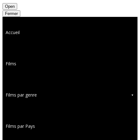
Open
Fermer
Accueil
Films
Films par genre
Films par Pays