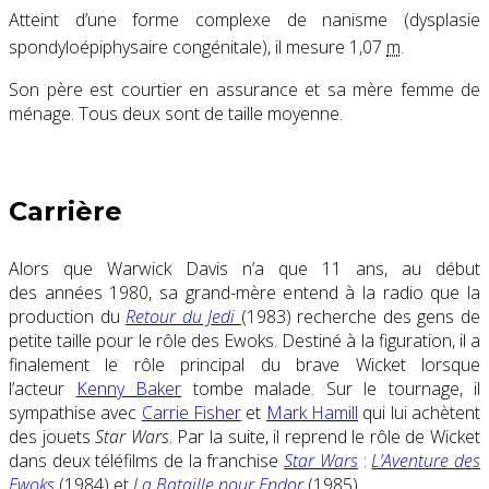
Atteint d’une forme complexe de nanisme (dysplasie
spondyloépiphysaire congénitale), il mesure 1,07
m
.
Son père est courtier en assurance et sa mère femme de
ménage. Tous deux sont de taille moyenne.
Carrière
Alors que Warwick Davis n’a que 11 ans, au début
des années 1980, sa grand-mère entend à la radio que la
production du
Retour du Jedi
(1983) recherche des gens de
petite taille pour le rôle des Ewoks. Destiné à la figuration, il a
finalement le rôle principal du brave Wicket lorsque
l’acteur
Kenny Baker
tombe malade. Sur le tournage, il
sympathise avec
Carrie Fisher
et
Mark Hamill
qui lui achètent
des jouets
Star Wars
. Par la suite, il reprend le rôle de Wicket
dans deux téléfilms de la franchise
Star Wars
:
L’Aventure des
Ewoks
(1984) et
La Bataille pour Endor
(1985).