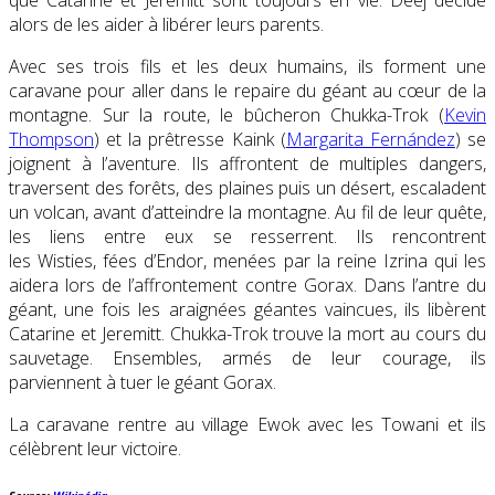
alors de les aider à libérer leurs parents.
Avec ses trois fils et les deux humains, ils forment une
caravane pour aller dans le repaire du géant au cœur de la
montagne. Sur la route, le bûcheron
Chukka-Trok
(
Kevin
Thompson
) et la prêtresse
Kaink
(
Margarita Fernández
) se
joignent à l’aventure. Ils affrontent de multiples dangers,
traversent des forêts, des plaines puis un désert, escaladent
un volcan, avant d’atteindre la montagne. Au fil de leur quête,
les liens entre eux se resserrent. Ils rencontrent
les
Wisties
, fées d’Endor, menées par la reine
Izrina
qui les
aidera lors de l’affrontement contre Gorax. Dans l’antre du
géant, une fois les araignées géantes vaincues, ils libèrent
Catarine
et
Jeremitt
.
Chukka-Trok
trouve la mort au cours du
sauvetage. Ensembles, armés de leur courage, ils
parviennent à tuer le géant Gorax.
La caravane rentre au village
Ewok
avec les
Towani
et ils
célèbrent leur victoire.