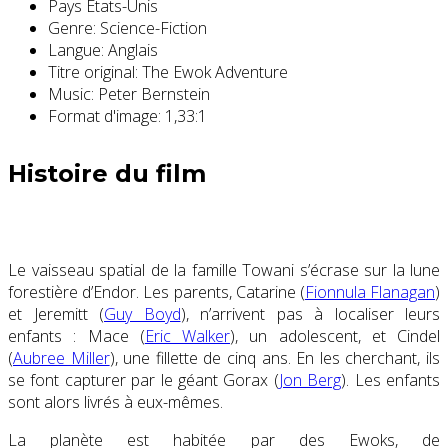
Pays
États-Unis
Genre:
Science-Fiction
Langue:
Anglais
Titre original:
The Ewok Adventure
Music:
Peter Bernstein
Format d'image:
1,33:1
Histoire du film
Le vaisseau spatial de la famille
Towani
s’écrase sur la lune
forestière d’Endor. Les parents,
Catarine
(
Fionnula Flanagan
)
et
Jeremitt (
Guy Boyd
)
, n’arrivent pas à localiser leurs
enfants :
Mace (
Eric Walker
)
, un adolescent, et
Cindel
(
Aubree Miller
)
, une fillette de cinq ans. En les cherchant, ils
se font capturer par le géant Gorax (
Jon Berg
). Les enfants
sont alors livrés à eux-mêmes.
La planète est habitée par des
Ewoks
, de