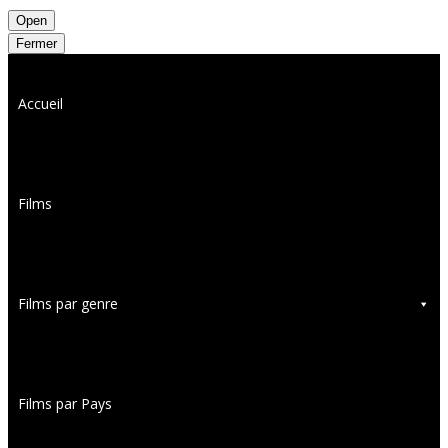
Open
Fermer
Accueil
Films
Films par genre
Films par Pays