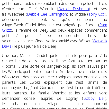
petits humanoïdes ressemblant à des ours en peluche. Trois
d’entre eux,
Deej Warrick
(
Daniel Frishman
) et ses
fils
Weechee
(
Debbie Lee Carrington
) et
Widdle (
Tony Cox
)
,
découvrent les enfants, qu’ils emmènent au
village
Ewok
.
Cindel
, fiévreuse, est soignée par
Shodu (
Pam
Grizz
)
, la femme de
Deej
. Les deux espèces commencent
petit à petit à se comprendre. Lors de
sa convalescence,
Cindel
se lie d’amitié avec
Wicket (
Warwick
Davis
)
, le plus jeune fils de
Deej
.
Une nuit,
Mace
et
Cindel
quittent la hutte pour partir à la
recherche de leurs parents. Ils se font attaquer par un
« borra », une sorte de sanglier-loup. Ils sont sauvés par
les
Warrick
, qui tuent le monstre. Sur le cadavre du borra, ils
découvrent des bracelets électroniques appartenant à leurs
parents. Les
Ewoks
expliquent que c’est l’animal de
compagnie du géant Gorax et que c’est lui qui doit détenir
leurs parents. La famille
Warrick
et les enfants vont
demander conseil auprès de
Logray (
Bobby Bell
)
,
le chaman du village. Il leur apprend
que
Catarine
et
Jeremitt
sont toujours en vie.
Deej
décide