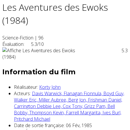
Les Aventures des Ewoks
(1984)
Science-Fiction
|
96
Évaluation:
5.3/10
5.3
Information du film
Réalisateur:
Korty John
Acteurs:
Davis Warwick,
Flanagan Fionnula,
Boyd Guy,
Walker Eric,
Miller Aubree,
Berg Jon,
Frishman Daniel,
Carrington Debbie Lee,
Cox Tony,
Grizz Pam,
Bell
Bobby,
Thompson Kevin,
Farrell Margarita,
Ives Burl,
Pritchard Michael
Date de sortie française:
06 Fév, 1985