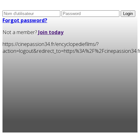
Forgot password?
Not a member?
Join today
https://cinepassion34.fr/encyclopediefilms/?
action=logout&redirect_to=https%3A%2F%2Fcinepassion34