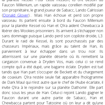
Faucon Millenium, un rapide vaisseau corellien modifié par
son propriétaire, le grand joueur de Sabacc, Lando Calrissian
(
Donald Glover
)
… Mais Han échoue et perd son propre
vaisseau. Ils partent ensuite à bord du Faucon Millenium
pour la planète Kessel où Han et Q’ira aident Chewbacca à
libérer des Wookies prisonniers .Ils arrivent à s’échapper non
sans dommage puisque Lando perd son copilote droïde, L3.
Durant le raid de Kessel, ils sont pourchassés par des
chasseurs Impériaux, mais grâce au talent de Han, ils
parviennent à leur échapper dans un trou noir. Ils
atterrissent sur une planète déserte où ils remettent la
cargaison convenue à Dryden Vos, mais celui ci se rend
compte qu’il a été dupé, une bagarre éclate. Dryden est tué
tandis que Han part s’occuper de Beckett et du chargement
de coaxium. Q’ira restée seule fait apparaître l’hologramme
de Dark Maul qui n’est autre que le chef de l’Aube écarlate, il
invite Q’ira à le rejoindre sur sa planète Dathomir. Elle part
donc sous les yeux de Han. Celui-ci rejoint Lando gagner le
Faucon durant une autre partie de Sabacc, Han et
Chewbacca partent pour Tatooine où on leur a dit qu’une