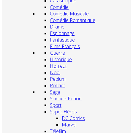
Catastrophe
Comédie
Comédie Musicale
Comédie Romantique
Drame
Espionnage
Fantastique
Films Français
Guerre
Historique
Horreur
Noël
Peplum
Policier
Saga
Science-Fiction
Sport
Super Héros
DC Comics
Marvel
Téléfilm