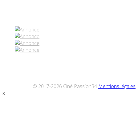
Réseaux sociaux
© 2017-2026 Ciné Passion34
Mentions légales
x
Défiler
vers
le
haut