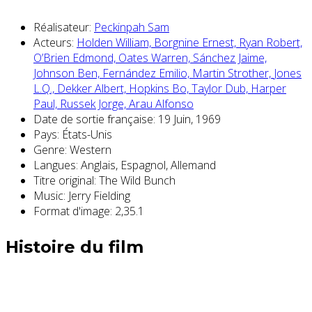
Réalisateur:
Peckinpah Sam
Acteurs:
Holden William,
Borgnine Ernest,
Ryan Robert,
O’Brien Edmond,
Oates Warren,
Sánchez Jaime,
Johnson Ben,
Fernández Emilio,
Martin Strother,
Jones
L.Q.,
Dekker Albert,
Hopkins Bo,
Taylor Dub,
Harper
Paul,
Russek Jorge,
Arau Alfonso
Date de sortie française:
19 Juin, 1969
Pays:
États-Unis
Genre:
Western
Langues:
Anglais, Espagnol, Allemand
Titre original:
The Wild Bunch
Music:
Jerry Fielding
Format d'image:
2,35.1
Histoire du film