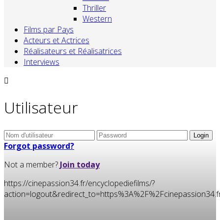
Thriller
Western
Films par Pays
Acteurs et Actrices
Réalisateurs et Réalisatrices
Interviews
Utilisateur
Forgot password?
Not a member?
Join today
https://cinepassion34.fr/encyclopediefilms/?
action=logout&redirect_to=https%3A%2F%2Fcinepassion3