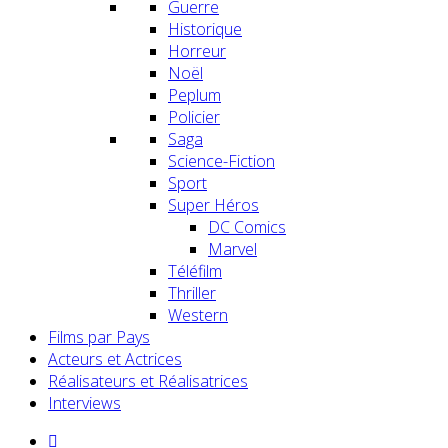
Guerre
Historique
Horreur
Noël
Peplum
Policier
Saga
Science-Fiction
Sport
Super Héros
DC Comics
Marvel
Téléfilm
Thriller
Western
Films par Pays
Acteurs et Actrices
Réalisateurs et Réalisatrices
Interviews