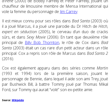
d’Irène
(2000) de Bobby Farrelly et Peter Farrelly, jouant un
chauffeur de limousine membre de Mensa International qui
vole la femme du personnage de
Jim Carrey
.
Il est mieux connu pour ses rôles dans
Bad Santa
(2003) où
il a joué Marcus, il a joué une parodie du Dr Hitch de
Hitch,
expert en séduction
(2005), le cerveau d’un duo de cracks
sûrs, et dans
Sexy Movie
(2006). En tant que deuxième rôle
principal de
Billy Bob Thornton
, le rôle de Cox dans
Bad
Santa
(2003) était un cas rare d’un petit acteur dans un rôle
principal. Cox a repris son rôle de Marcus dans
Bad Santa 2
(2016).
Cox est également apparu dans des séries comme
Martin
(1993 et 1994) lors de la première saison, jouant le
personnage de Bennie, dans lequel il aide son ami Trey, joué
par Bushwick Bill, à battre Tommy joué par Thomas Mikal
Ford, sur Tommy qui aurait “volé” son ex-petite amie.
Source:
Wikipédia