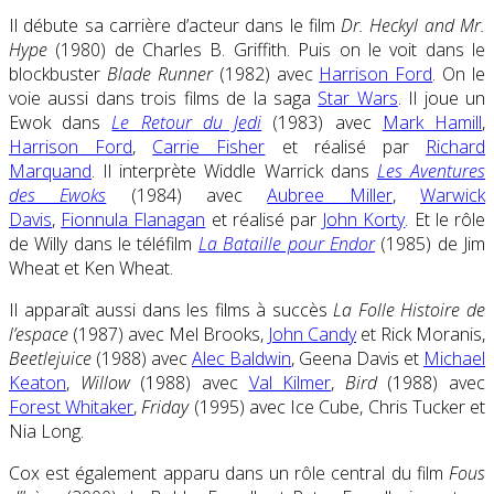
Il débute sa carrière d’acteur dans le film
Dr. Heckyl and Mr.
Hype
(1980) de Charles B. Griffith. Puis on le voit dans le
blockbuster
Blade Runner
(1982) avec
Harrison Ford
. On le
voie aussi dans trois films de la saga
Star Wars
. Il joue un
Ewok dans
Le Retour du Jedi
(1983) avec
Mark Hamill
,
Harrison Ford
,
Carrie Fisher
et réalisé par
Richard
Marquand
. Il interprète Widdle Warrick dans
Les Aventures
des Ewoks
(1984) avec
Aubree Miller
,
Warwick
Davis
,
Fionnula Flanagan
et réalisé par
John Korty
. Et le rôle
de Willy dans le téléfilm
La Bataille pour Endor
(1985) de Jim
Wheat et Ken Wheat.
Il apparaît aussi dans les films à succès
La Folle Histoire de
l’espace
(1987) avec Mel Brooks,
John Candy
et Rick Moranis,
Beetlejuice
(1988) avec
Alec Baldwin
, Geena Davis et
Michael
Keaton
,
Willow
(1988) avec
Val Kilmer
,
Bird
(1988) avec
Forest Whitaker
,
Friday
(1995) avec Ice Cube, Chris Tucker et
Nia Long.
Cox est également apparu dans un rôle central du film
Fous