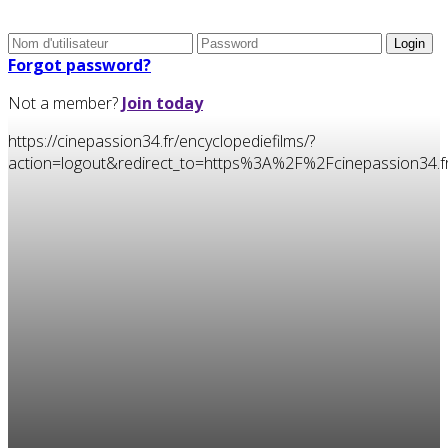
Forgot password?
Not a member?
Join today
https://cinepassion34.fr/encyclopediefilms/?
action=logout&redirect_to=https%3A%2F%2Fcinepassion34