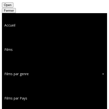
Open
Fermer
Accueil
Films
Films par genre
Films par Pays