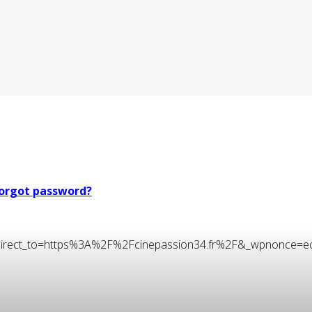
orgot password?
t&redirect_to=https%3A%2F%2Fcinepassion34.fr%2F&_wpnonce=