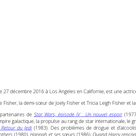
le
27 décembre 2016
à Los Angeles en Californie, est une actri
ie Fisher, la demi-sœur de Joely Fisher et Tricia Leigh Fisher et l
 partenaires de
Star Wars, épisode IV : Un nouvel espoir
(197
’Empire galactique, la propulse au rang de star internationale, le
 Retour du Jedi
(1983). Des problèmes de drogue et d’alcoolis
others
(1980),
Hannah et ses sœurs
(1986),
Quand Harry rencont