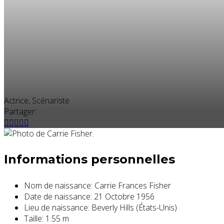
Actrice, Scénariste
Partager:
Informations personnelles
Nom de naissance:
Carrie Frances Fisher
Date de naissance:
21 Octobre 1956
Lieu de naissance:
Beverly Hills (États-Unis)
Taille:
1.55 m