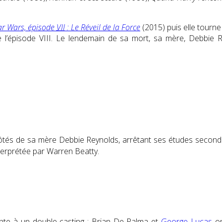
ar Wars, épisode
VII
: Le Réveil de la Force
(2015) puis elle tourn
de l’épisode VIII. Le lendemain de sa mort, sa mère, Debbie 
 côtés de sa mère Debbie Reynolds
, arrêtant ses études second
nterprétée par Warren Beatty.
sente à un double casting : Brian De Palma et
George Lucas
on