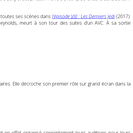
e toutes ses scènes dans
l’épisode
VIII
: Les Derniers Jedi
(2017).
Reynolds, meurt à son tour des suites d’un AVC. À sa sortie
aires
. Elle décroche son premier rôle sur grand écran dans la
t en effet organisé conjointement leurs auditions pour leurs