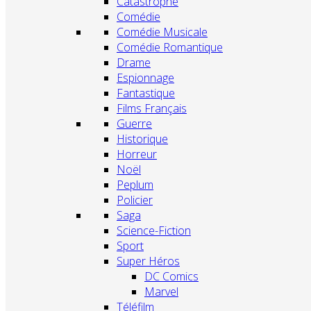
Catastrophe
Comédie
Comédie Musicale
Comédie Romantique
Drame
Espionnage
Fantastique
Films Français
Guerre
Historique
Horreur
Noël
Peplum
Policier
Saga
Science-Fiction
Sport
Super Héros
DC Comics
Marvel
Téléfilm