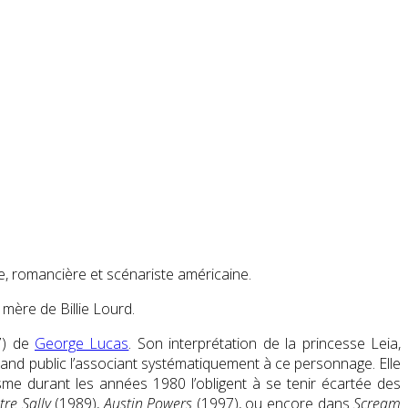
ce, romancière et scénariste américaine.
a mère de Billie Lourd.
7) de
George Lucas
. Son interprétation de la princesse Leia,
 grand public l’associant systématiquement à ce personnage. Elle
me durant les années 1980 l’obligent à se tenir écartée des
re Sally
(1989),
Austin Powers
(1997), ou encore dans
Scream