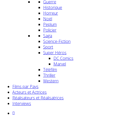
Guerre
Historique
Horreur
Noël
Peplum
Policier
Saga
Science-Fiction
Sport
Super Héros
DC Comics
Marvel
Téléfilm
Thriller
Western
Films par Pays
Acteurs et Actrices
Réalisateurs et Réalisatrices
Interviews