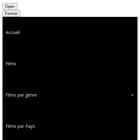
Open
Fermer
Accueil
Films
Films par genre
Films par Pays