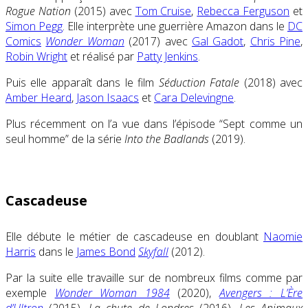
Rogue Nation
(2015) avec
Tom Cruise
,
Rebecca Ferguson
et
Simon Pegg
. Elle interprète une guerrière Amazon dans le
DC
Comics
Wonder Woman
(2017) avec
Gal Gadot
,
Chris Pine
,
Robin Wright
et réalisé par
Patty Jenkins
.
Puis elle apparaît dans le film
Séduction Fatale
(2018) avec
Amber Heard
,
Jason Isaacs
et
Cara Delevingne
.
Plus récemment on l’a vue dans l’épisode “Sept comme un
seul homme” de la série
Into the Badlands
(2019).
Cascadeuse
Elle débute le métier de cascadeuse en doublant
Naomie
Harris
dans le
James Bond
Skyfall
(2012).
Par la suite elle travaille sur de nombreux films comme par
exemple
Wonder Woman 1984
(2020),
Avengers : L’Ère
d’Ultron
(2015),
La chute de Londres
(2016),
Les Animaux