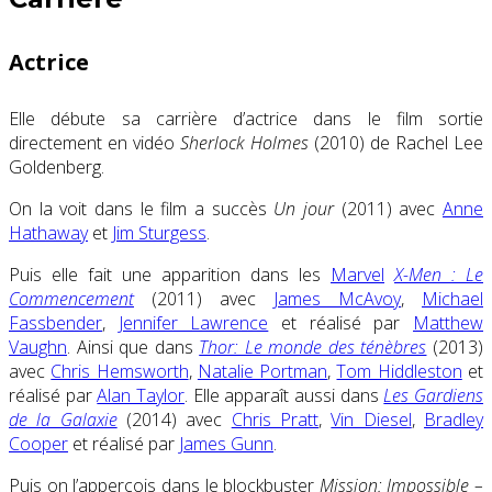
Actrice
Elle débute sa carrière d’actrice dans le film sortie
directement en vidéo
Sherlock Holmes
(2010) de Rachel Lee
Goldenberg.
On la voit dans le film a succès
Un jour
(2011) avec
Anne
Hathaway
et
Jim Sturgess
.
Puis elle fait une apparition dans les
Marvel
X-Men : Le
Commencement
(2011) avec
James McAvoy
,
Michael
Fassbender
,
Jennifer Lawrence
et réalisé par
Matthew
Vaughn
. Ainsi que dans
Thor: Le monde des ténèbres
(2013)
avec
Chris Hemsworth
,
Natalie Portman
,
Tom Hiddleston
et
réalisé par
Alan Taylor
. Elle apparaît aussi dans
Les Gardiens
de la Galaxie
(2014) avec
Chris Pratt
,
Vin Diesel
,
Bradley
Cooper
et réalisé par
James Gunn
.
Puis on l’apperçois dans le blockbuster
Mission: Impossible –