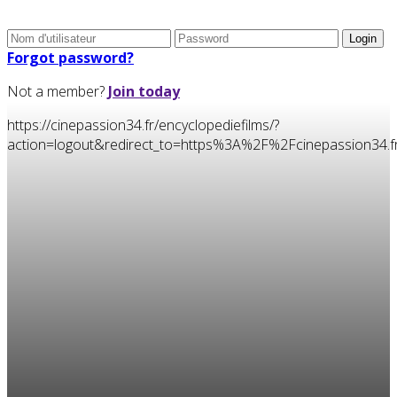
Forgot password?
Not a member?
Join today
https://cinepassion34.fr/encyclopediefilms/?
action=logout&redirect_to=https%3A%2F%2Fcinepassion3