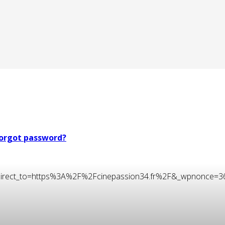
orgot password?
t&redirect_to=https%3A%2F%2Fcinepassion34.fr%2F&_wpnonce=