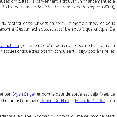
es difficultés, ils parviennent à trouver un financement et à
 Ritchie de financer
Snatch : Tu braques ou tu raques
(2000),
 du football dans l’univers carcéral. La même année, les deux
onna. C’est un échec total, aussi bien public que critique. De
Daniel Craig
dans le rôle d’un dealer de cocaïne lié à la mafia
accueil critique très positif, conduisant Hollywood à faire les
cée par
Bryan Singer
et dont la date de sortie est déjà fixée. Le
film fantastique avec
Robert De Niro
et
Michelle Pfeiffer
. Il en
il adapte avec Jane Goldman du comics du même nom de Mark