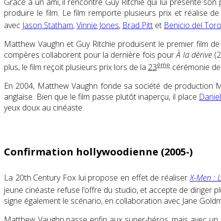
Grâce à un ami, il rencontre Guy Ritchie qui lui présente son
produire le film. Le film remporte plusieurs prix et réalis
avec
Jason Statham
,
Vinnie Jones
,
Brad Pitt
et
Benicio del Tor
Matthew Vaughn et Guy Ritchie produisent le premier film de
compères collaborent pour la dernière fois pour
À la dérive
(2
ème
plus, le film reçoit plusieurs prix lors de la
23
cérémonie de
En 2004, Matthew Vaughn fonde sa société de production Mar
anglaise. Bien que le film passe plutôt inaperçu, il place
Daniel
yeux doux au cinéaste.
Confirmation hollywoodienne (2005-)
La 20th Century Fox lui propose en effet de réaliser
X-Men : L
jeune cinéaste refuse l’offre du studio, et accepte de diriger p
signe également le scénario, en collaboration avec Jane Goldm
Matthew Vaughn passe enfin aux super-héros, mais avec un p