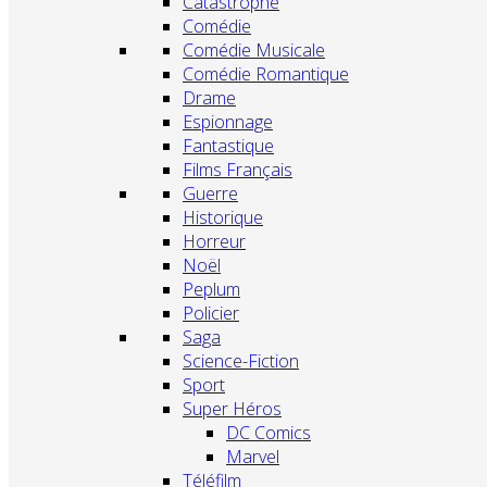
Catastrophe
Comédie
Comédie Musicale
Comédie Romantique
Drame
Espionnage
Fantastique
Films Français
Guerre
Historique
Horreur
Noël
Peplum
Policier
Saga
Science-Fiction
Sport
Super Héros
DC Comics
Marvel
Téléfilm