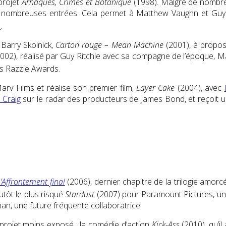
 projet
Arnaques, Crimes et Botanique
(1998). Malgré de nombreus
e de nombreuses entrées. Cela permet à Matthew Vaughn et Guy
o
.
 Barry Skolnick,
Carton rouge – Mean Machine
(2001), à propos
002), réalisé par Guy Ritchie avec sa compagne de l’époque, Mad
s Razzie Awards
.
v Films et réalise son premier film,
Layer Cake
(2004), avec
 Craig
sur le radar des producteurs de James Bond, et reçoit un 
’Affrontement final
(2006), dernier chapitre de la trilogie amor
lutôt le plus risqué
Stardust
(2007) pour Paramount Pictures, un 
an, une future fréquente collaboratrice.
rojet moins exposé : la comédie d’action
Kick-Ass
(2010), qu’