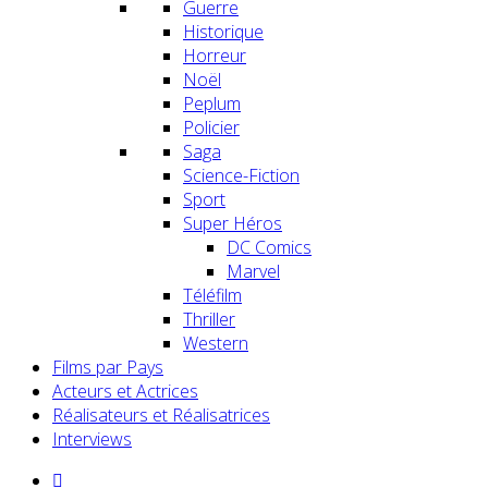
Guerre
Historique
Horreur
Noël
Peplum
Policier
Saga
Science-Fiction
Sport
Super Héros
DC Comics
Marvel
Téléfilm
Thriller
Western
Films par Pays
Acteurs et Actrices
Réalisateurs et Réalisatrices
Interviews