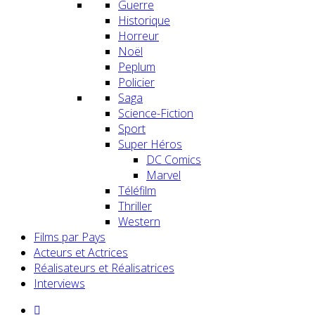
Guerre
Historique
Horreur
Noël
Peplum
Policier
Saga
Science-Fiction
Sport
Super Héros
DC Comics
Marvel
Téléfilm
Thriller
Western
Films par Pays
Acteurs et Actrices
Réalisateurs et Réalisatrices
Interviews