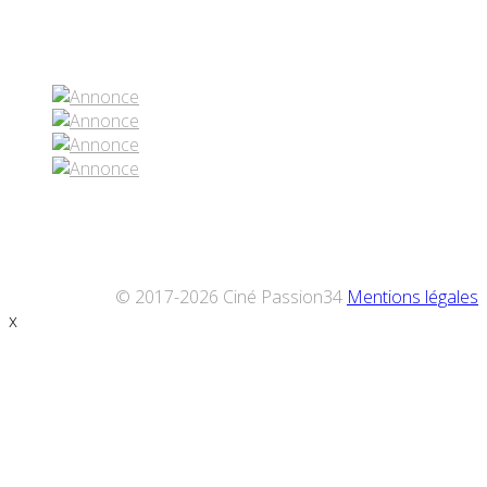
Réseaux sociaux
© 2017-2026 Ciné Passion34
Mentions légales
x
Défiler
vers
le
haut