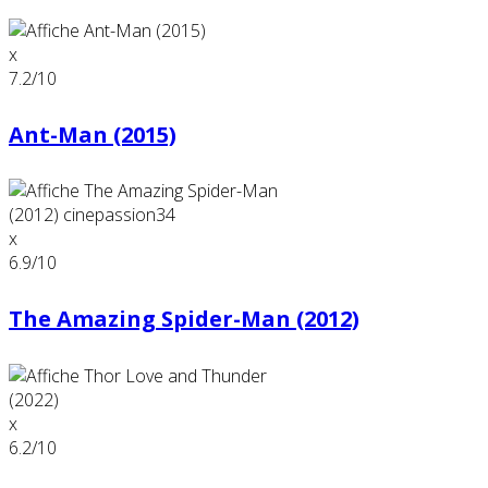
x
7.2
/10
Ant-Man (2015)
x
6.9
/10
The Amazing Spider-Man (2012)
x
6.2
/10