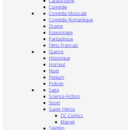
Catastrophe
Comédie
Comédie Musicale
Comédie Romantique
Drame
Espionnage
Fantastique
Films Français
Guerre
Historique
Horreur
Noël
Peplum
Policier
Saga
Science-Fiction
Sport
Super Héros
DC Comics
Marvel
Téléfilm