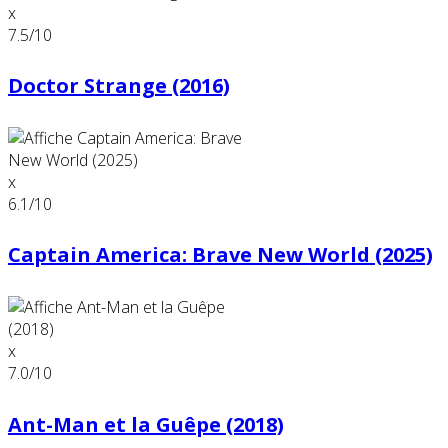
x
7.5
/10
Doctor Strange (2016)
x
6.1
/10
Captain America: Brave New World (2025)
x
7.0
/10
Ant-Man et la Guêpe (2018)