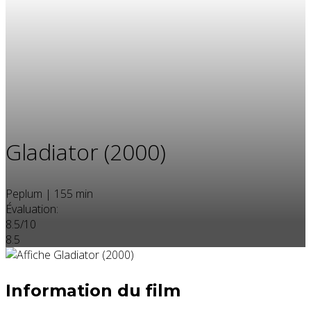
Gladiator (2000)
Peplum
|
155 min
Évaluation:
8.5/10
8.5
Information du film