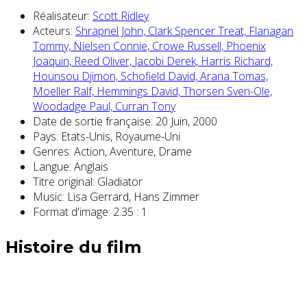
Réalisateur:
Scott Ridley
Acteurs:
Shrapnel John,
Clark Spencer Treat,
Flanagan
Tommy,
Nielsen Connie,
Crowe Russell,
Phoenix
Joaquin,
Reed Oliver,
Jacobi Derek,
Harris Richard,
Hounsou Djimon,
Schofield David,
Arana Tomas,
Moeller Ralf,
Hemmings David,
Thorsen Sven-Ole,
Woodadge Paul,
Curran Tony
Date de sortie française:
20 Juin, 2000
Pays:
Etats-Unis, Royaume-Uni
Genres:
Action, Aventure, Drame
Langue:
Anglais
Titre original:
Gladiator
Music:
Lisa Gerrard, Hans Zimmer
Format d'image:
2.35 : 1
Histoire du film