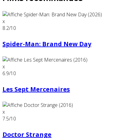
x
8.2
/10
Spider-Man: Brand New Day
x
6.9
/10
Les Sept Mercenaires
x
7.5
/10
Doctor Strange