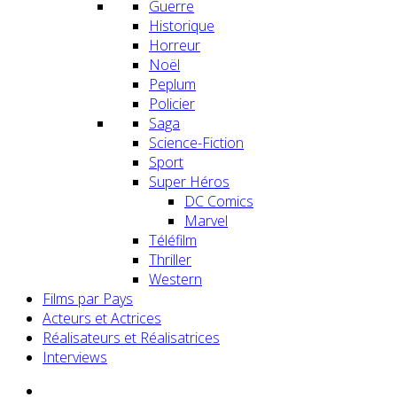
Guerre
Historique
Horreur
Noël
Peplum
Policier
Saga
Science-Fiction
Sport
Super Héros
DC Comics
Marvel
Téléfilm
Thriller
Western
Films par Pays
Acteurs et Actrices
Réalisateurs et Réalisatrices
Interviews