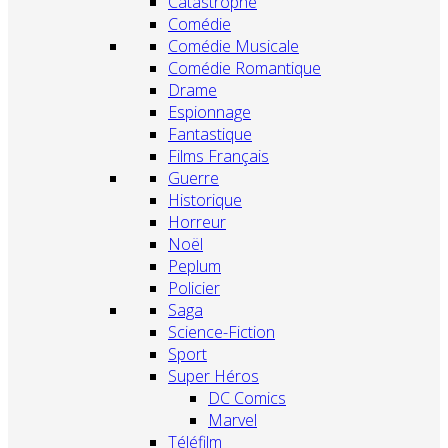
Catastrophe
Comédie
Comédie Musicale
Comédie Romantique
Drame
Espionnage
Fantastique
Films Français
Guerre
Historique
Horreur
Noël
Peplum
Policier
Saga
Science-Fiction
Sport
Super Héros
DC Comics
Marvel
Téléfilm