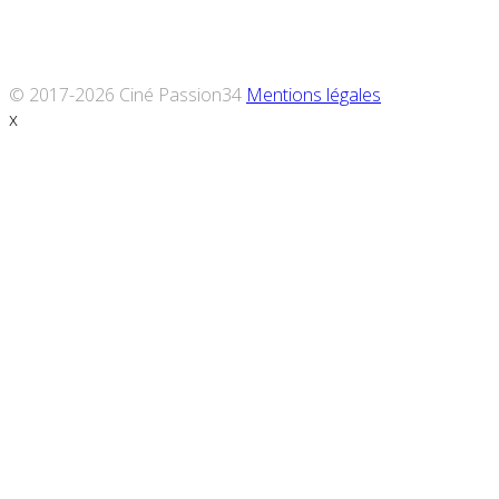
© 2017-2026 Ciné Passion34
Mentions légales
x
Défiler
vers
le
haut