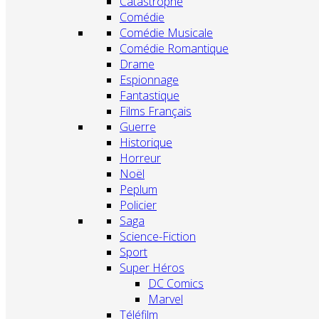
Catastrophe
Comédie
Comédie Musicale
Comédie Romantique
Drame
Espionnage
Fantastique
Films Français
Guerre
Historique
Horreur
Noël
Peplum
Policier
Saga
Science-Fiction
Sport
Super Héros
DC Comics
Marvel
Téléfilm