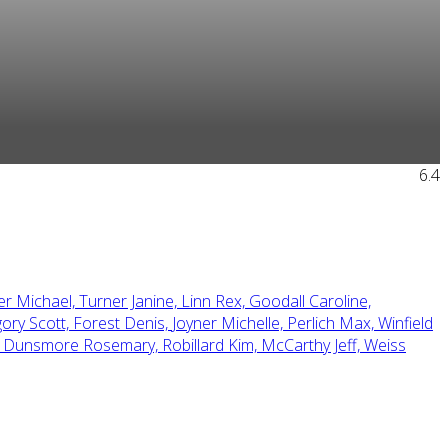
6.4
r Michael,
Turner Janine,
Linn Rex,
Goodall Caroline,
ory Scott,
Forest Denis,
Joyner Michelle,
Perlich Max,
Winfield
,
Dunsmore Rosemary,
Robillard Kim,
McCarthy Jeff,
Weiss