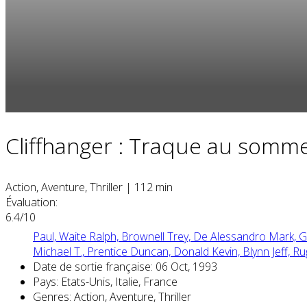
Cliffhanger : Traque au somme
Action, Aventure, Thriller
|
112 min
Évaluation:
6.4/10
Paul,
Waite Ralph,
Brownell Trey,
De Alessandro Mark,
G
Michael T.,
Prentice Duncan,
Donald Kevin,
Blynn Jeff,
Ru
Date de sortie française:
06 Oct, 1993
Pays:
Etats-Unis, Italie, France
Genres:
Action, Aventure, Thriller