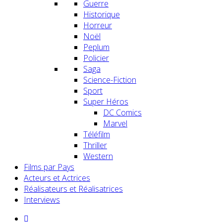
Guerre
Historique
Horreur
Noël
Peplum
Policier
Saga
Science-Fiction
Sport
Super Héros
DC Comics
Marvel
Téléfilm
Thriller
Western
Films par Pays
Acteurs et Actrices
Réalisateurs et Réalisatrices
Interviews