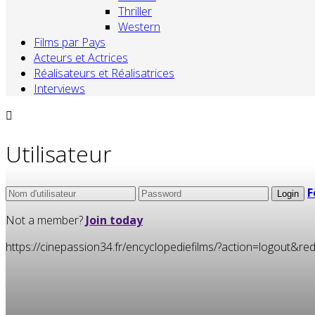
Thriller
Western
Films par Pays
Acteurs et Actrices
Réalisateurs et Réalisatrices
Interviews
Utilisateur
F
Not a member?
Join today
https://cinepassion34.fr/encyclopediefilms/?action=logou