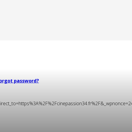
orgot password?
t&redirect_to=https%3A%2F%2Fcinepassion34.fr%2F&_wpnonce=