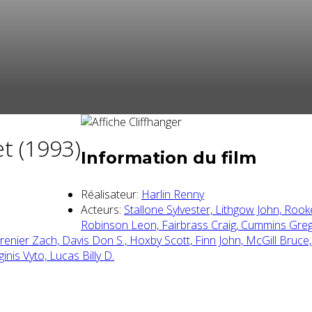
t (1993)
Information du film
Réalisateur:
Harlin Renny
Acteurs:
Stallone Sylvester,
Lithgow John,
Rooke
Robinson Leon,
Fairbrass Craig,
Cummins Greg
renier Zach,
Davis Don S.,
Hoxby Scott,
Finn John,
McGill Bruce
ginis Vyto,
Lucas Billy D.