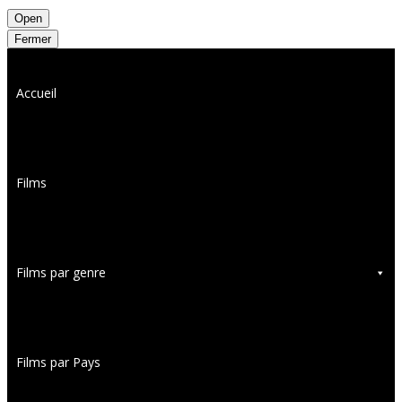
Open
Fermer
Accueil
Films
Films par genre
Films par Pays