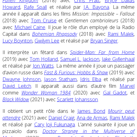
Fallen Kingdom
(2018) avec
Chris Pratt
,
Bryce Dallas
Howard
,
Rafe Spall
et réalisé par
J.A. Bayona
. La même
année il apparaît dans les films
Mission: Impossible – Fallout
(2018) avec
Tom Cruise
et
Gentlemen cambrioleurs
(2018)
avec
Michael Caine
. Il joue le rôle d’un employé de la Radio
Capital dans
Bohemian Rhapsody
(2018) avec
Rami Malek
,
Lucy Boynton
,
Gwilym Lee
et réalisé par
Bryan Singer
.
Il interprète un fêtard dans
Spider-Man: Far from Home
(2019) avec
Tom Holland
,
Samuel L. Jackson
,
Jake Gyllenhaal
et réalisé par
Jon Watts
. La même année il joue un passager
d’avion russe dans
Fast & Furious: Hobbs & Shaw
(2019) avec
Dwayne Johnson
,
Jason Statham
,
Idris Elba
et réalisé par
David Leitch
. Il apparaît aussi dans d’autre film
Marvel
comme
Wonder Woman 1984
(2020) avec
Gal Gadot
, et
Black Widow
(2021) avec
Scarlett Johansson
.
Il obtient un petit rôle dans le
James Bond
Mourir peut
attendre
(2021) avec
Daniel Craig
,
Ana de Armas
,
Rami Malek
et réalisé par
Cary Joji Fukunaga
. L’anné suivante il joue un
pizzaiolo dans
Doctor Strange in the Multiverse of