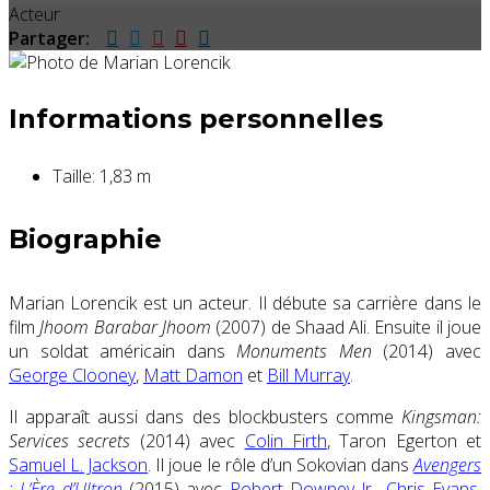
Acteur
Partager:
Informations personnelles
Taille:
1,83 m
Biographie
Marian Lorencik est un acteur. Il débute sa carrière dans le
film
Jhoom Barabar Jhoom
(2007) de Shaad Ali. Ensuite il joue
un soldat américain dans
Monuments Men
(2014) avec
George Clooney
,
Matt Damon
et
Bill Murray
.
Il apparaît aussi dans des blockbusters comme
Kingsman:
Services secrets
(2014) avec
Colin Firth
, Taron Egerton et
Samuel L. Jackson
. Il joue le rôle d’un Sokovian dans
Avengers
: L’Ère d’Ultron
(2015) avec
Robert Downey Jr.
,
Chris Evans
,