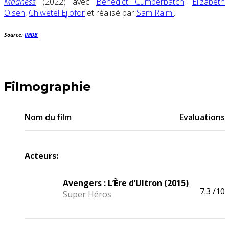
Madness
(2022) avec
Benedict Cumberbatch
,
Elizabeth
Olsen
,
Chiwetel Ejiofor
et réalisé par
Sam Raimi
.
Source:
IMDB
Filmographie
Nom du film
Evaluations
Acteurs:
Avengers : L’Ère d’Ultron (2015)
7.3
/10
Super Héros