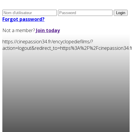
Forgot password?
Not a member?
Join today
https://cinepassion34.fr/encyclopediefilms/?
action=logout&redirect_to=https%3A%2F%2Fcinepassion34