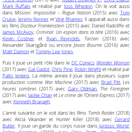
Mark Ruffalo
et réalisé par
Joss Whedon
. On le voit aussi
dans
Mission: Impossible – Rogue Nation
(2015) avec
Tom
Cruise
,
Jeremy Renner
et
Ving Rhames
. Il apparaît aussi dans
les films
Docteur Frankenstein
(2015) avec Daniel Radcliffe et
James McAvoy
,
Criminal: Un espion dans la tête
(2016) avec
Kevin Costner
et
Ryan Reynolds
,
Tarzan
(2016) avec
Alexander Skarsgård ou encore
Jason Bourne
(2016) avec
Matt Damon
et
Tommy Lee Jones
.
Puis il joue un petit rôle dans le
DC Comics
Wonder Woman
(2017) avec
Gal Gadot
,
Chris Pine
,
Robin Wright
et réalisé par
Patty Jenkins
. La même année il joue dans plusieurs super
production comme
War Machine
(2017) avec
Brad Pitt
,
Les
heures sombres
(2017) avec
Gary Oldman
,
The Foreigner
(2017) avec
Jackie Chan
et
Le crime de l’Orient-Express
(2017)
avec
Kenneth Branagh
.
L’anné suivante on le voit dans les films
Tomb Raider
(2018)
avec Alicia Vikander et
Hunter Killer
(2018) avec
Gerard
Butler
. Il joue un garde du corps russe dans
Jurassic World: