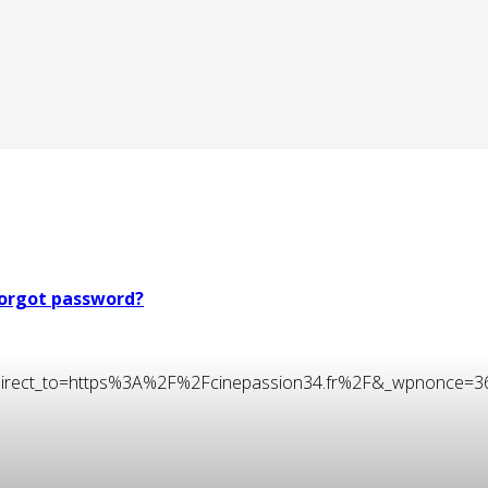
orgot password?
t&redirect_to=https%3A%2F%2Fcinepassion34.fr%2F&_wpnonce=