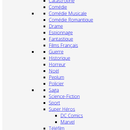
Catastrophe
Comédie
Comédie Musicale
Comédie Romantique
Drame
Espionnage
Fantastique
Films Français
Guerre
Historique
Horreur
Noël
Peplum
Policier
Saga
Science-Fiction
Sport
Super Héros
DC Comics
Marvel
Téléfilm