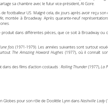
l partage sa chambre avec le futur vice-président, Al Gore.
ts de footballeur US. Malgré cela, dix jours après avoir reçu son
Me
, montée à Broadway. Après quarante-neuf représentations, 
Jones.
 se produit dans différentes pièces, que ce soit à Broadway ou
’une fois
(1971-1979). Les années suivantes sont surtout vouées
surtout
The Amazing Howard Hughes
(1977), où il connaît son
nt dans des films d’action costauds :
Rolling Thunder
(1977),
La P
n Globes pour son rôle de Doolittle Lynn dans
Nashville Lady
(