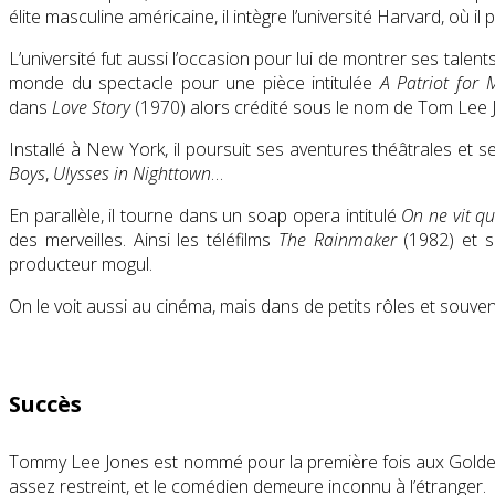
élite masculine américaine, il intègre l’université Harvard, où i
L’université fut aussi l’occasion pour lui de montrer ses talen
monde du spectacle pour une pièce intitulée
A Patriot for 
dans
Love Story
(1970) alors crédité sous le nom de Tom Lee 
Installé à New York, il poursuit ses aventures théâtrales et
Boys
,
Ulysses in Nighttown
…
En parallèle, il tourne dans un soap opera intitulé
On ne vit qu
des merveilles. Ainsi les téléfilms
The Rainmaker
(1982) et 
producteur mogul.
On le voit aussi au cinéma, mais dans de petits rôles et souve
Succès
Tommy Lee Jones est nommé pour la première fois aux Golde
assez restreint, et le comédien demeure inconnu à l’étranger.