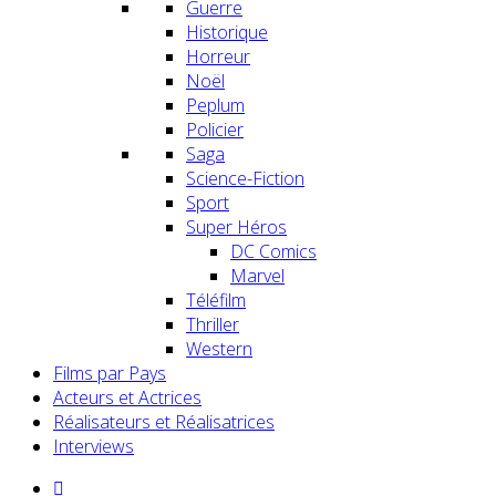
Guerre
Historique
Horreur
Noël
Peplum
Policier
Saga
Science-Fiction
Sport
Super Héros
DC Comics
Marvel
Téléfilm
Thriller
Western
Films par Pays
Acteurs et Actrices
Réalisateurs et Réalisatrices
Interviews