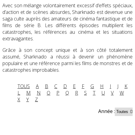
Avec son mélange volontairement excessif d’effets spéciaux,
d’action et de scènes absurdes, Sharknado est devenue une
saga culte auprès des amateurs de cinéma fantastique et de
films de série B. Les différents épisodes multiplient les
catastrophes, les références au cinéma et les situations
extravagantes.
Grâce à son concept unique et à son côté totalement
assumé, Sharknado a réussi à devenir un phénomène
populaire et une référence parmi les films de monstres et de
catastrophes improbables.
TOUS
A
B
C
D
E
F
G
H
I
J
K
L
M
N
O
P
Q
R
S
T
U
V
W
X
Y
Z
Année :
Partenaires contenus