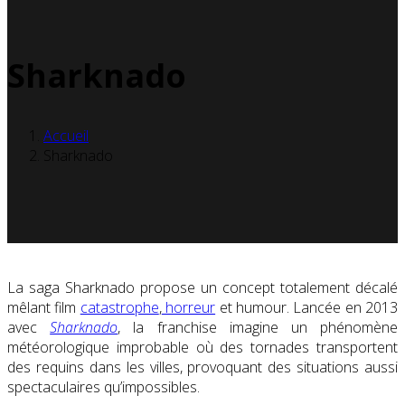
Sharknado
Accueil
Sharknado
La saga Sharknado propose un concept totalement décalé
mêlant film
catastrophe
,
horreur
et humour. Lancée en 2013
avec
Sharknado
, la franchise imagine un phénomène
météorologique improbable où des tornades transportent
des requins dans les villes, provoquant des situations aussi
spectaculaires qu’impossibles.