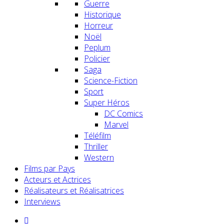
Guerre
Historique
Horreur
Noël
Peplum
Policier
Saga
Science-Fiction
Sport
Super Héros
DC Comics
Marvel
Téléfilm
Thriller
Western
Films par Pays
Acteurs et Actrices
Réalisateurs et Réalisatrices
Interviews