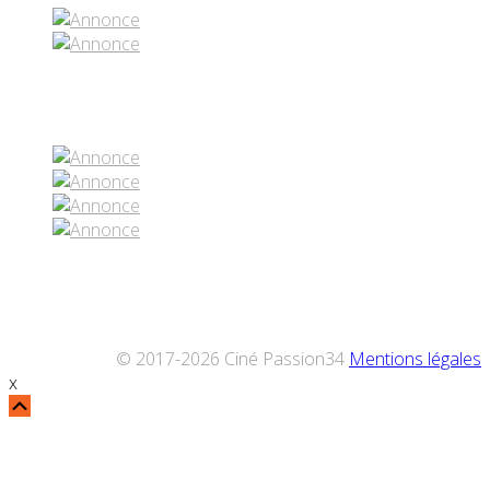
Réseaux sociaux
© 2017-2026 Ciné Passion34
Mentions légales
x
Défiler
vers
le
haut