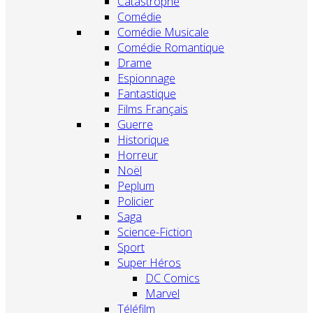
Catastrophe
Comédie
Comédie Musicale
Comédie Romantique
Drame
Espionnage
Fantastique
Films Français
Guerre
Historique
Horreur
Noël
Peplum
Policier
Saga
Science-Fiction
Sport
Super Héros
DC Comics
Marvel
Téléfilm