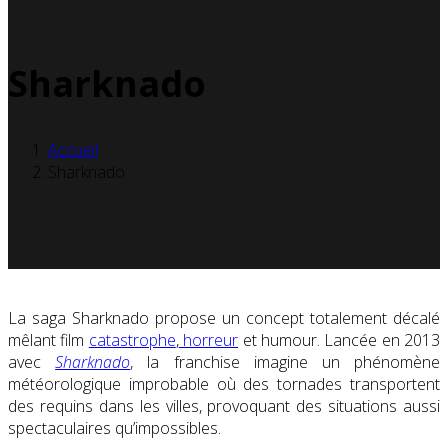
Sharknado
Accueil
Sharknado
La saga Sharknado propose un concept totalement décalé
mêlant film
catastrophe
,
horreur
et humour. Lancée en 2013
avec
Sharknado
, la franchise imagine un phénomène
météorologique improbable où des tornades transportent
des requins dans les villes, provoquant des situations aussi
spectaculaires qu’impossibles.