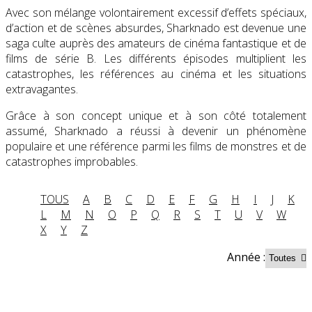
Avec son mélange volontairement excessif d’effets spéciaux,
d’action et de scènes absurdes, Sharknado est devenue une
saga culte auprès des amateurs de cinéma fantastique et de
films de série B. Les différents épisodes multiplient les
catastrophes, les références au cinéma et les situations
extravagantes.
Grâce à son concept unique et à son côté totalement
assumé, Sharknado a réussi à devenir un phénomène
populaire et une référence parmi les films de monstres et de
catastrophes improbables.
TOUS
A
B
C
D
E
F
G
H
I
J
K
L
M
N
O
P
Q
R
S
T
U
V
W
X
Y
Z
Année :
Partenaires contenus