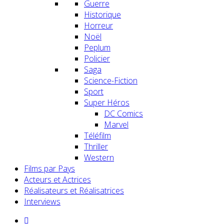
Guerre
Historique
Horreur
Noël
Peplum
Policier
Saga
Science-Fiction
Sport
Super Héros
DC Comics
Marvel
Téléfilm
Thriller
Western
Films par Pays
Acteurs et Actrices
Réalisateurs et Réalisatrices
Interviews