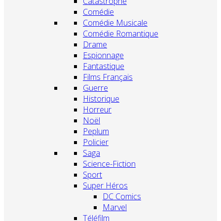
Catastrophe
Comédie
Comédie Musicale
Comédie Romantique
Drame
Espionnage
Fantastique
Films Français
Guerre
Historique
Horreur
Noël
Peplum
Policier
Saga
Science-Fiction
Sport
Super Héros
DC Comics
Marvel
Téléfilm