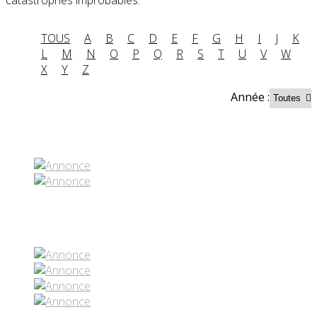
TOUS
A
B
C
D
E
F
G
H
I
J
K
L
M
N
O
P
Q
R
S
T
U
V
W
X
Y
Z
Année :
Partenaires contenus
Réseaux sociaux