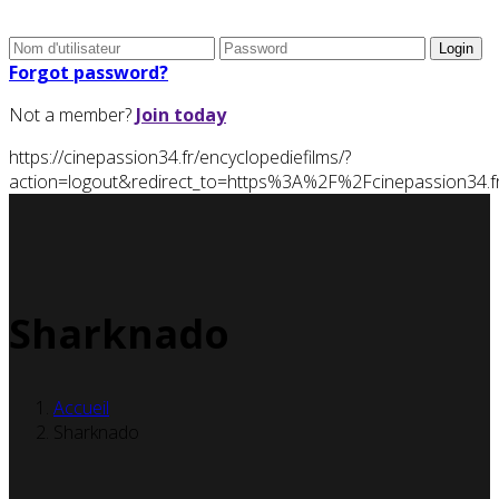
Forgot password?
Not a member?
Join today
https://cinepassion34.fr/encyclopediefilms/?
action=logout&redirect_to=https%3A%2F%2Fcinepassion34
Sharknado
Accueil
Sharknado