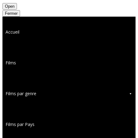
Open
Fermer
Accueil
Films
Films par genre
Films par Pays