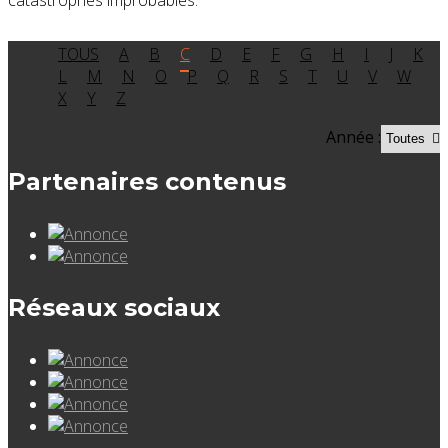
TOUS
A
B
C
D
E
F
G
H
I
J
K
L
M
N
O
P
Q
R
S
T
U
V
W
X
Y
Z
Année :
Partenaires contenus
Réseaux sociaux