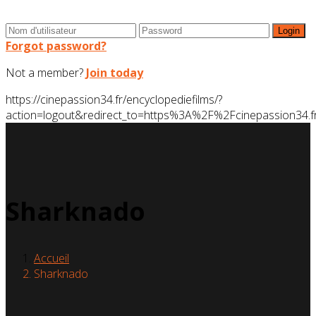
Forgot password?
Not a member?
Join today
https://cinepassion34.fr/encyclopediefilms/?
action=logout&redirect_to=https%3A%2F%2Fcinepassion3
Sharknado
Accueil
Sharknado