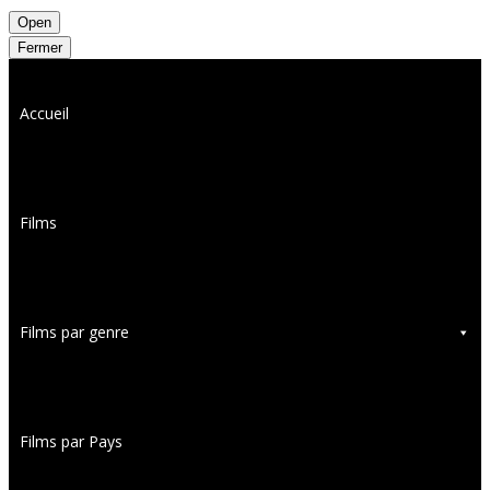
Open
Fermer
Accueil
Films
Films par genre
Films par Pays