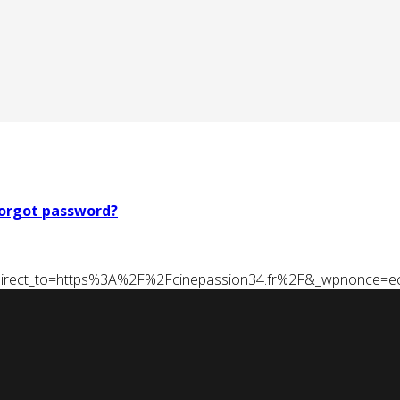
orgot password?
t&redirect_to=https%3A%2F%2Fcinepassion34.fr%2F&_wpnonce=