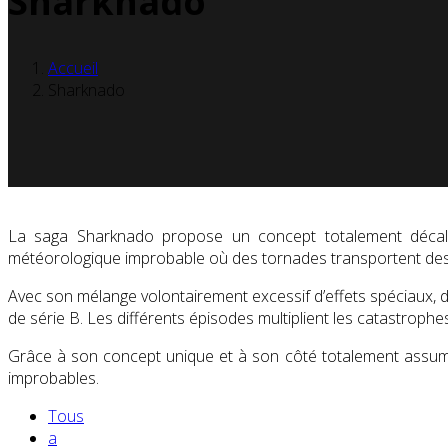
Sharknado
Accueil
Sharknado
La saga Sharknado propose un concept totalement décal
météorologique improbable où des tornades transportent des re
Avec son mélange volontairement excessif d’effets spéciaux, 
de série B. Les différents épisodes multiplient les catastrophe
Grâce à son concept unique et à son côté totalement assum
improbables.
Tous
a