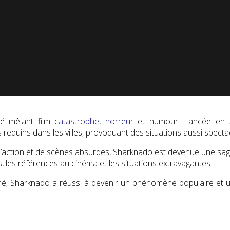
é mêlant film
catastrophe
,
horreur
et humour. Lancée en
quins dans les villes, provoquant des situations aussi spectac
d’action et de scènes absurdes, Sharknado est devenue une sag
s, les références au cinéma et les situations extravagantes.
é, Sharknado a réussi à devenir un phénomène populaire et un