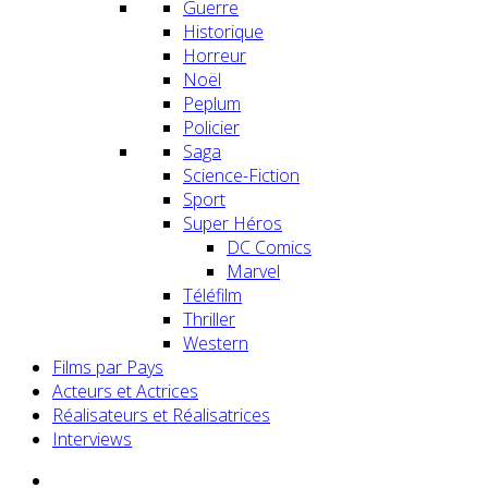
Guerre
Historique
Horreur
Noël
Peplum
Policier
Saga
Science-Fiction
Sport
Super Héros
DC Comics
Marvel
Téléfilm
Thriller
Western
Films par Pays
Acteurs et Actrices
Réalisateurs et Réalisatrices
Interviews