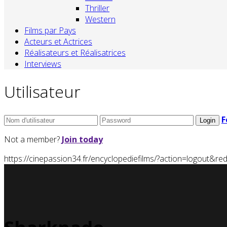
Thriller
Western
Films par Pays
Acteurs et Actrices
Réalisateurs et Réalisatrices
Interviews
Utilisateur
F
Not a member?
Join today
https://cinepassion34.fr/encyclopediefilms/?action=logou