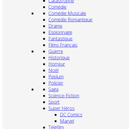
Catastrophe
Comédie
Comédie Musicale
Comédie Romantique
Drame
Espionnage
Fantastique
Films Français
Guerre
Historique
Horreur
Noël
Peplum
Policier
Saga
Science-Fiction
Sport
Super Héros
DC Comics
Marvel
Téléfilm