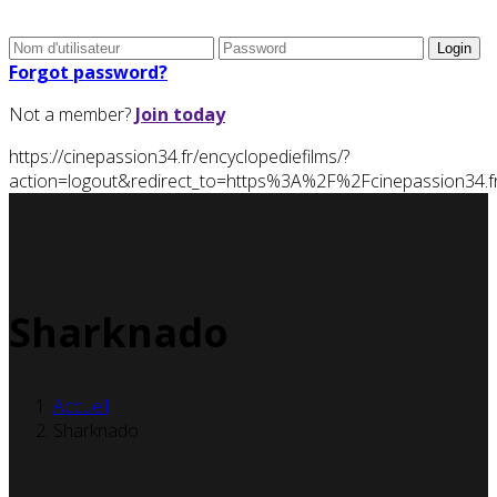
Forgot password?
Not a member?
Join today
https://cinepassion34.fr/encyclopediefilms/?
action=logout&redirect_to=https%3A%2F%2Fcinepassion34
Sharknado
Accueil
Sharknado