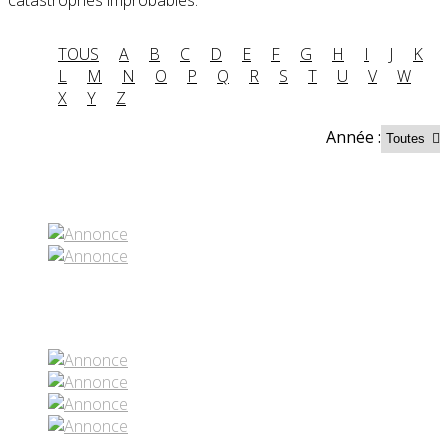
TOUS
A
B
C
D
E
F
G
H
I
J
K
L
M
N
O
P
Q
R
S
T
U
V
W
X
Y
Z
Année :
Partenaires contenus
Réseaux sociaux