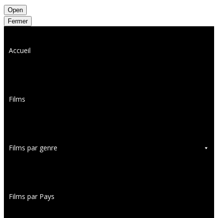
Open
Fermer
Accueil
Films
Films par genre
Films par Pays