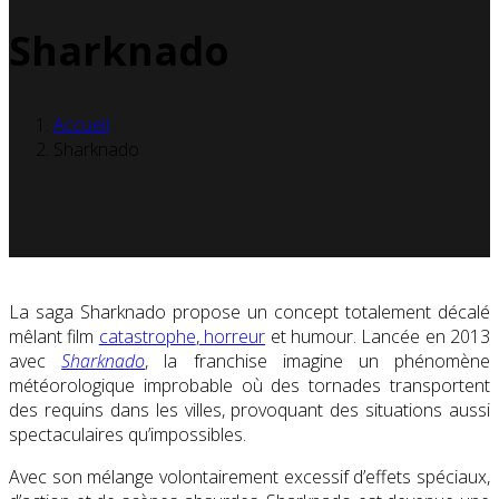
Sharknado
Accueil
Sharknado
La saga Sharknado propose un concept totalement décalé
mêlant film
catastrophe
,
horreur
et humour. Lancée en 2013
avec
Sharknado
, la franchise imagine un phénomène
météorologique improbable où des tornades transportent
des requins dans les villes, provoquant des situations aussi
spectaculaires qu’impossibles.
Avec son mélange volontairement excessif d’effets spéciaux,