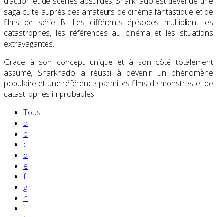
d’action et de scènes absurdes, Sharknado est devenue une
saga culte auprès des amateurs de cinéma fantastique et de
films de série B. Les différents épisodes multiplient les
catastrophes, les références au cinéma et les situations
extravagantes.
Grâce à son concept unique et à son côté totalement
assumé, Sharknado a réussi à devenir un phénomène
populaire et une référence parmi les films de monstres et de
catastrophes improbables.
Tous
a
b
c
d
e
f
g
h
i