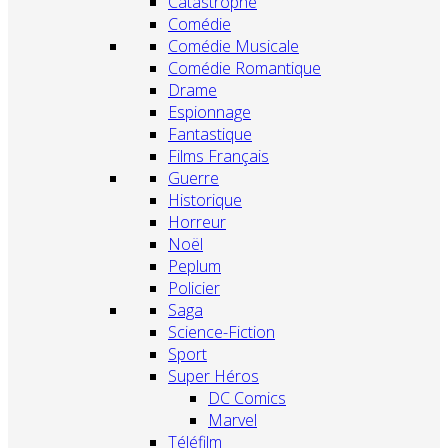
Catastrophe
Comédie
Comédie Musicale
Comédie Romantique
Drame
Espionnage
Fantastique
Films Français
Guerre
Historique
Horreur
Noël
Peplum
Policier
Saga
Science-Fiction
Sport
Super Héros
DC Comics
Marvel
Téléfilm