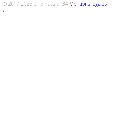
© 2017-2026 Ciné Passion34
Mentions légales
x
Défiler
vers
le
haut