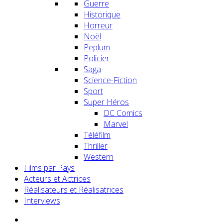
Guerre
Historique
Horreur
Noël
Peplum
Policier
Saga
Science-Fiction
Sport
Super Héros
DC Comics
Marvel
Téléfilm
Thriller
Western
Films par Pays
Acteurs et Actrices
Réalisateurs et Réalisatrices
Interviews