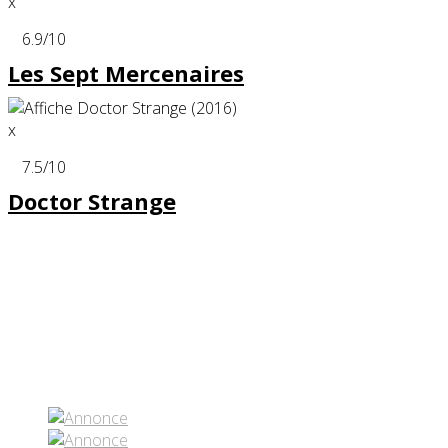
x
6.9
/10
Les Sept Mercenaires
x
7.5
/10
Doctor Strange
Partenaires contenus