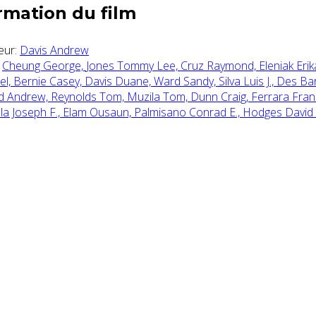
rmation du film
eur:
Davis Andrew
Cheung George,
Jones Tommy Lee,
Cruz Raymond,
Eleniak Erik
el,
Bernie Casey,
Davis Duane,
Ward Sandy,
Silva Luis J.,
Des Bar
rd Andrew,
Reynolds Tom,
Muzila Tom,
Dunn Craig,
Ferrara Fran
la Joseph F.,
Elam Ousaun,
Palmisano Conrad E.,
Hodges David 