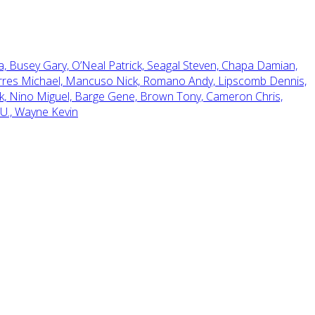
a,
Busey Gary,
O’Neal Patrick,
Seagal Steven,
Chapa Damian,
res Michael,
Mancuso Nick,
Romano Andy,
Lipscomb Dennis,
k,
Nino Miguel,
Barge Gene,
Brown Tony,
Cameron Chris,
U.,
Wayne Kevin