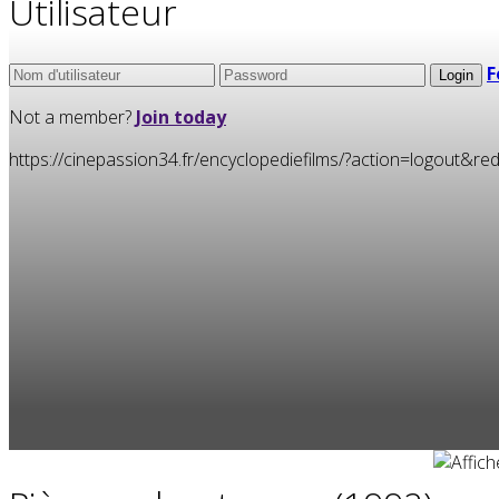
Utilisateur
F
Not a member?
Join today
https://cinepassion34.fr/encyclopediefilms/?action=logou