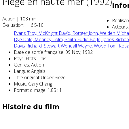
Piège en haute mer (1992)
Info
Action
|
103 min
Réalisat
Évaluation:
6.5/10
Acteurs:
Evans Troy,
McKnight David,
Rottger John,
Welden Micha
Dye Dale,
Meaney Colm,
Smith Eddie Bo Jr.,
Jones Richa
Davis Richard,
Stewart Wendall Wayne,
Wood Tom,
Kosa
Date de sortie française:
09 Nov, 1992
Pays:
États-Unis
Genres:
Action
Langue:
Anglais
Titre original:
Under Siege
Music:
Gary Chang
Format d'image:
1.85 : 1
Histoire du film