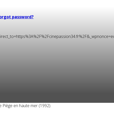
orgot password?
t&redirect_to=https%3A%2F%2Fcinepassion34.fr%2F&_wpnonce=