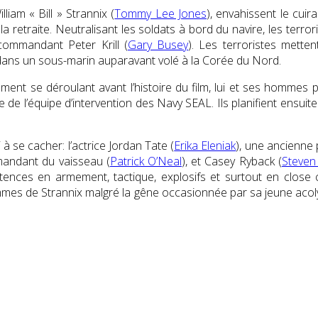
liam « Bill » Strannix (
Tommy Lee Jones
), envahissent le cui
 la retraite. Neutralisant les soldats à bord du navire, les terr
ommandant Peter Krill (
Gary Busey
). Les terroristes mette
dans un sous-marin auparavant volé à la Corée du Nord.
ement se déroulant avant l’histoire du film, lui et ses hommes
 de l’équipe d’intervention des Navy SEAL. Ils planifient ensuite
à se cacher: l’actrice Jordan Tate (
Erika Eleniak
), une ancienne 
mmandant du vaisseau (
Patrick O’Neal
), et Casey Ryback (
Steven
tences en armement, tactique, explosifs et surtout en close
mmes de Strannix malgré la gêne occasionnée par sa jeune acolyte