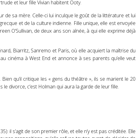
ude et leur fille Vivian habitent Ooty
.
ur de sa mère
. Celle-ci lui inculque le goût de la littérature et lui
 grecque et de la culture indienne
. Fille unique, elle est envoyée
een O’Sullivan
, de deux ans son aînée, à qui elle exprime déjà
d, Biarritz, Sanremo et Paris, où elle acquiert la maîtrise du
 au cinéma à
West End
et annonce à ses parents qu’elle veut
. Bien qu’il critique les
« gens du théâtre »
, ils se marient le
20
s le divorce, c’est
Holman
qui aura la garde de leur fille
.
5): il s’agit de son premier rôle, et elle n’y est pas créditée
. Elle