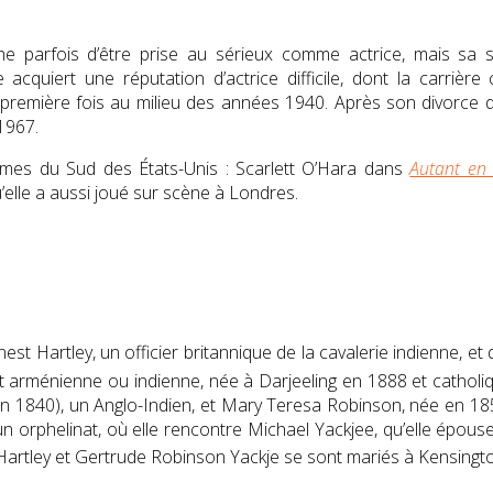
e parfois d’être prise au sérieux comme actrice, mais sa sa
e acquiert une réputation d’actrice difficile, dont la carrière
 première fois au milieu des
années 1940
. Après son divorce
1967.
es du Sud des États-Unis : Scarlett O’Hara dans
Autant en 
u’elle a aussi joué sur scène à Londres.
st Hartley, un officier britannique de la cavalerie indienne, e
 et arménienne ou indienne, née à
Darjeeling
en 1888 et catholi
n 1840), un Anglo-Indien, et Mary Teresa Robinson, née en 185
 orphelinat, où elle rencontre Michael Yackjee, qu’elle épouse
t Hartley et Gertrude Robinson Yackje se sont mariés à Kensingt