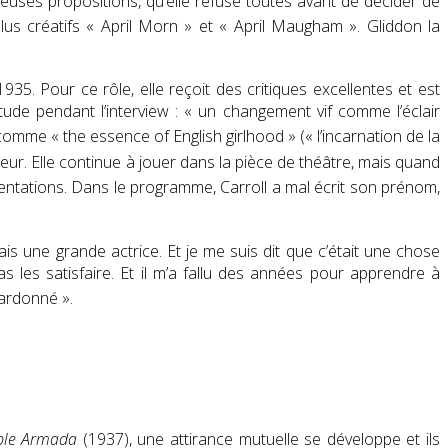
reuses propositions, qu’elle refuse toutes avant de décider de
plus créatifs
« April Morn »
et
«
April Maugham
»
.
Gliddon
la
35. Pour ce rôle, elle reçoit des critiques excellentes et est
tude pendant l’interview :
« un changement vif comme l’éclair
t comme
« the essence of English girlhood »
(
« l’incarnation de la
reur
. Elle continue à jouer dans la pièce de théâtre, mais quand
sentations
. Dans le programme, Carroll a mal écrit son prénom,
tais une grande actrice. Et je me suis dit que c’était une chose
as les satisfaire. Et il m’a fallu des années pour apprendre à
 pardonné
»
.
ible Armada
(1937), une attirance mutuelle se développe et ils