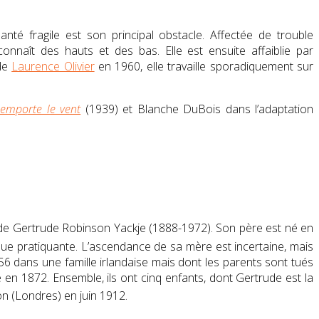
nté fragile est son principal obstacle. Affectée de trouble
 connaît des hauts et des bas. Elle est ensuite affaiblie par
 de
Laurence Olivier
en 1960, elle travaille sporadiquement sur
emporte le vent
(1939) et Blanche DuBois dans l’adaptation
t de Gertrude
Robinson
Yackje
(1888-1972). Son père est né en
que pratiquante
. L’ascendance de sa mère est incertaine, mais
6 dans une famille irlandaise mais dont les parents sont tués
 en 1872. Ensemble, ils ont cinq enfants, dont Gertrude est la
on (Londres) en juin 1912
.