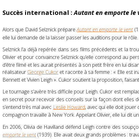
Succès international :
Autant en emporte le 
Alors que David Selznick prépare
Autant en emporte le vent
(1
elle lui demande de la laisser passer les auditions pour le rôle
.
Selznick l’a déjà repérée dans ses films précédents et la tro
Olivier et pour convaincre Selznick qu’elle correspond au pe
d’être filmé et les aurait présentés à son petit frère en lui disa
réalisateur
George Cukor
et raconte à sa femme :
« Elle est i
Bennett et
Vivien Leigh
»
. Cukor soutient la proposition, faisant
Le tournage s’avère très difficile pour
Leigh
. Cukor est rempla
en secret pour recevoir des conseils sur la façon dont elles 
s’entend très mal avec
Leslie Howard
, avec qui elle doit joue
compagnon travaille à New York. Appelant Olivier, elle lui dit un
En 2006, Olivia de Havilland défend
Leigh
contre des soupçon
emporte le vent
(1939). Elle avait deux grands problèmes : trava