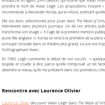
embauche un agent,
John Gliddon
, qui estime que
Vivian Hol
prendre le nom de
Vivian Leigh
. Les propositions incluent
recommande à
Alexander Korda
, qui la refuse, estimant qu’e
Elle est alors sélectionnée pour jouer dans
The Mask of Virt
interviewée dans plusieurs journaux. Un de ces articles, pub
transforma son visage »
. Il s’agit de la première mention publ
jeune fille anglaise »
)
. Korda se rend à la première de la pièce
la troupe s’installe dans un théâtre plus grand, sa voix est tr
l’orthographiant Vivien
.
En 1960,
Leigh
commente le début de son succès :
« quelque
stupide et cruelle à dire, parce qu’elle m’imposait un tel fa
atteindre le niveau qu’ils me prêtaient dans ces premières criti
Rencontre avec Laurence Olivier
Laurence Olivier
découvre
Vivien Leigh
dans
The Mask of Vir