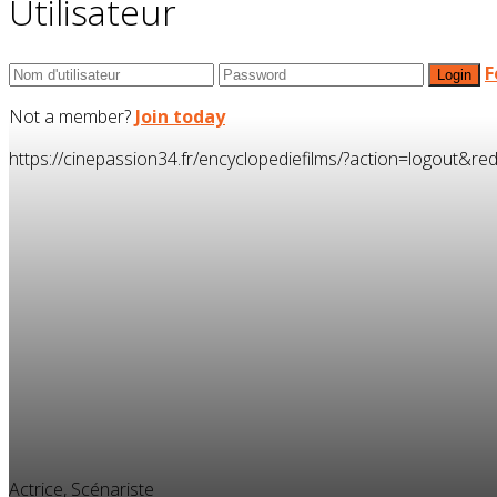
Utilisateur
F
Not a member?
Join today
https://cinepassion34.fr/encyclopediefilms/?action=logou
Actrice, Scénariste