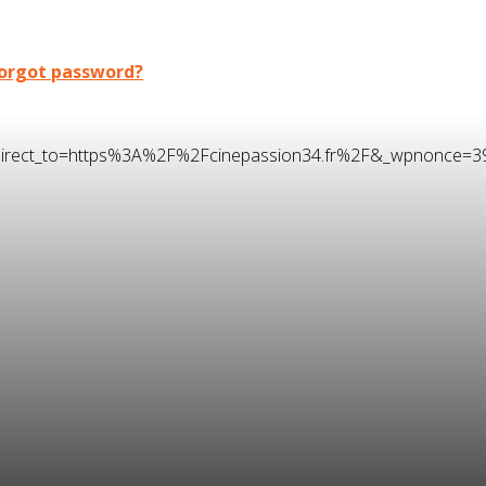
orgot password?
t&redirect_to=https%3A%2F%2Fcinepassion34.fr%2F&_wpnonce=