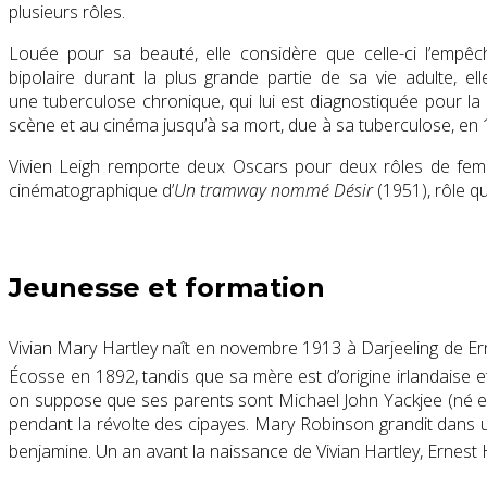
plusieurs rôles.
Louée pour sa beauté, elle considère que celle-ci l’empêch
bipolaire durant la plus grande partie de sa vie adulte, ell
une tuberculose chronique, qui lui est diagnostiquée pour la
scène et au cinéma jusqu’à sa mort, due à sa tuberculose, en 
Vivien Leigh
remporte deux Oscars pour deux rôles de femm
cinématographique d’
Un tramway nommé Désir
(1951), rôle q
Jeunesse et formation
Vivian Mary Hartley naît en novembre 1913 à Darjeeling de Erne
Écosse en 1892, tandis que sa mère est d’origine irlandaise
on suppose que ses parents sont
Michael John
Yackjee (né e
pendant la révolte des cipayes. Mary Robinson grandit dans un
benjamine
. Un an avant la naissance de Vivian Hartley, Ernes