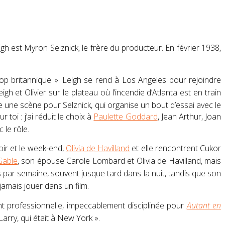
igh
est
Myron Selznick
, le frère du producteur. En
février 1938
,
rop britannique »
.
Leigh
se rend à Los Angeles pour rejoindre
eigh
et Olivier sur le plateau où l’incendie d’Atlanta est en train
 une scène pour Selznick, qui organise un bout d’essai avec le
toi : j’ai réduit le choix à
Paulette Goddard
, Jean Arthur, Joan
 le rôle
.
soir et le week-end,
Olivia de Havilland
et elle rencontrent Cukor
Gable
, son épouse Carole Lombard et Olivia de Havilland, mais
rs par semaine, souvent jusque tard dans la nuit, tandis que son
 jamais jouer dans un film
.
ent professionnelle, impeccablement disciplinée pour
Autant en
Larry, qui était à New York
»
.