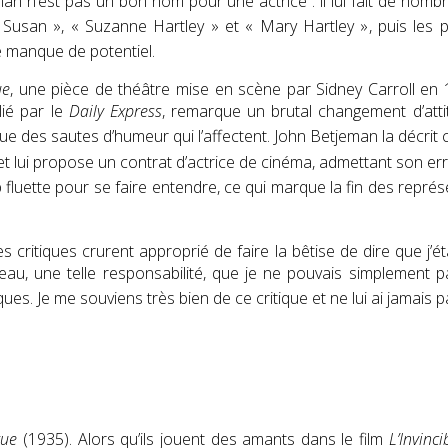
man
n’est pas un bon nom pour une actrice : il lui fait de nomb
«
Susan
»
,
« Suzanne Hartley »
et
« Mary Hartley »
, puis les 
lle manque de potentiel
.
ue
, une pièce de théâtre mise en scène par Sidney Carroll en 19
lié par le
Daily Express
, remarque un brutal changement d’atti
ique des sautes d’humeur qui l’affectent
.
John Betjeman
la décri
 et lui propose un contrat d’actrice de cinéma, admettant son er
op fluette pour se faire entendre, ce qui marque la fin des repré
s critiques crurent approprié de faire la bêtise de dire que j’é
rdeau, une telle responsabilité, que je ne pouvais simplement p
ques. Je me souviens très bien de ce critique et ne lui ai jamais
tue
(1935)
. Alors qu’ils jouent des amants dans le film
L’Invinc