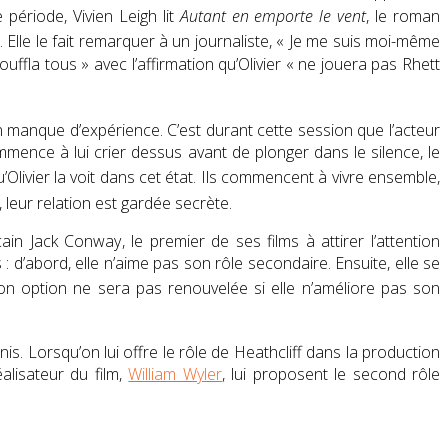
te période,
Vivien Leigh
lit
Autant en emporte le vent
, le roman
. Elle le fait remarquer à un journaliste,
« Je me suis moi-même
ouffla tous »
avec l’affirmation qu’Olivier
« ne jouera pas
Rhett
on manque d’expérience
. C’est durant cette session que l’acteur
ence à lui crier dessus avant de plonger dans le silence, le
Olivier la voit dans cet état
. Ils commencent à vivre ensemble,
 leur relation est gardée secrète.
cain
Jack Conway
, le premier de ses films à attirer l’attention
: d’abord, elle n’aime pas son rôle secondaire. Ensuite, elle se
n option ne sera pas renouvelée si elle n’améliore pas son
is. Lorsqu’on lui offre le rôle de
Heathcliff
dans la production
alisateur du film,
William Wyler
, lui proposent le second rôle