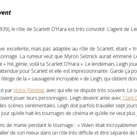
vent
939), le rôle de Scarlett O’Hara est très convoité
. L’agent de
Le
uve excellente, mais pas adaptée au rôle de Scarlett, étant
« t
rsonnage
. La rumeur veut que
Myron Selznick
aurait emmené
L
nt
« Hé, génie, voilà ta Scarlett O’Hara »
. Le lendemain,
Leigh
joue
nattendue pour Scarlett et elle est impressionnante. Garde ça pour 
 l’éloge de la
« sauvagerie incroyable »
de Leigh, qui obtient donc
cé par
Victor Fleming
, avec qui elle se dispute très souvent. Le 
doivent jouer leurs personnages
.
Leigh
devient amie avec
Clark 
r des scènes sentimentales
.
Leigh
doit parfois travailler sept jou
 jour qu’elle hait les tournages de cinéma et qu’elle ne veut plus
s de manie pendant le tournage :
« Vivien était incroyablem
iller de son mieux dans un rôle très difficile et être séparée de 