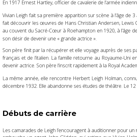
En 1917 Ernest Hartley, officier de cavalerie de l’armée indien
Vivian Leigh
fait sa première apparition sur scène à l’âge de 3 
fait découvrir les œuvres de Hans Christian Andersen,
Lewis C
au couvent du Sacré-Cœur à
Roehampton
en 1920, à l’âge d
son désir de devenir une
« grande actrice »
.
Son père finit par la récupérer et elle voyage auprès de ses 
français et de l’italien
. La famille retourne au Royaume-Uni en
devenir actrice. Son père l’inscrit rapidement à la
Royal Academ
La même année, elle rencontre
Herbert Leigh Holman
, conn
décembre 1932
. Elle abandonne ses études de théâtre
. Le
12
Débuts de carrière
Les camarades de
Leigh
l’encouragent à auditionner pour un r