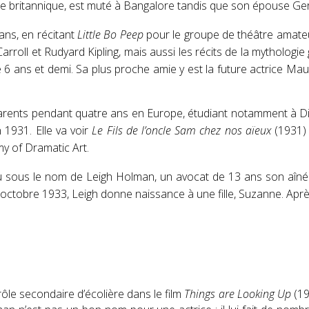
ne britannique, est muté à Bangalore tandis que son épouse Gertr
ans, en récitant
Little Bo Peep
pour le groupe de théâtre amate
arroll
et
Rudyard Kipling
, mais aussi les récits de la mythologie
e 6 ans et demi
. Sa plus proche amie y est la future actrice
Maur
parents pendant quatre ans en Europe, étudiant notamment à Dinar
 1931. Elle va voir
Le Fils de l’oncle Sam chez nos aïeux
(1931)
y of Dramatic Art
.
u sous le nom de
Leigh Holman
, un avocat de
13 ans
son aîné
 octobre 1933
,
Leigh
donne naissance à une fille, Suzanne
. Aprè
ôle secondaire d’écolière dans le film
Things are Looking Up
(193