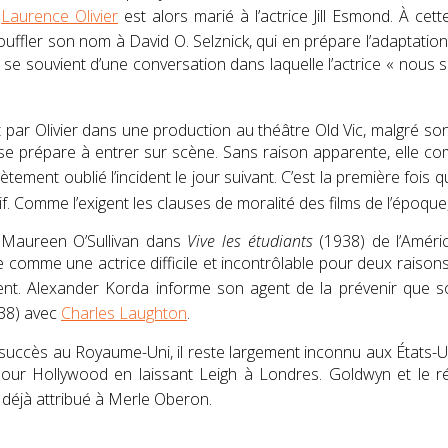
.
Laurence Olivier
est alors marié à l’actrice Jill Esmond
. À cet
ffler son nom à David O. Selznick, qui en prépare l’adaptation
ne se souvient d’une conversation dans laquelle l’actrice
« nous s
t
par Olivier dans une production au théâtre Old Vic, malgré s
 prépare à entrer sur scène. Sans raison apparente, elle comm
ement oublié l’incident le jour suivant. C’est la première fois qu’
if
. Comme l’exigent les clauses de moralité des films de l’époque,
t
Maureen O’Sullivan
dans
Vive les étudiants
(1938) de l’Améri
e comme une actrice difficile et incontrôlable pour deux raisons 
ent
.
Alexander Korda
informe son agent de la prévenir que so
38) avec
Charles Laughton
.
n succès au Royaume-Uni, il reste largement inconnu aux États-Un
 pour
Hollywood
en laissant
Leigh
à Londres.
Goldwyn
et le ré
le déjà attribué à Merle Oberon
.