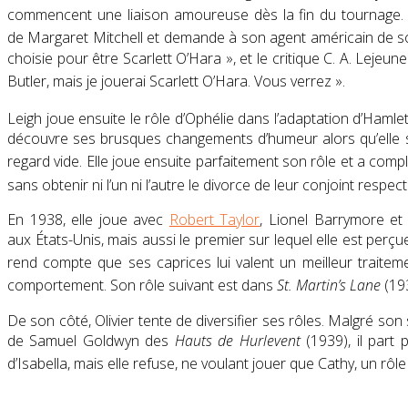
commencent une liaison amoureuse dès la fin du tournage
de Margaret Mitchell et demande à son agent américain de sou
choisie pour être Scarlett O’Hara »
, et le critique C. A. Lejeu
Butler
, mais je jouerai Scarlett O’Hara. Vous verrez »
.
Leigh
joue ensuite le rôle d’Ophélie dans l’adaptation d’
Hamle
découvre ses brusques changements d’humeur alors qu’elle se
regard vide. Elle joue ensuite parfaitement son rôle et a complèt
sans obtenir ni l’un ni l’autre le divorce de leur conjoint respect
En 1938, elle joue avec
Robert Taylor
, Lionel Barrymore e
aux États-Unis, mais aussi le premier sur lequel elle est perçu
rend compte que ses caprices lui valent un meilleur traitem
comportement
. Son rôle suivant est dans
St. Martin’s Lane
(19
De son côté, Olivier tente de diversifier ses rôles. Malgré so
de
Samuel Goldwyn
des
Hauts de Hurlevent
(1939), il part
d’Isabella, mais elle refuse, ne voulant jouer que Cathy, un rô