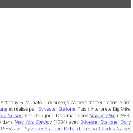
nthony G. Munafo. Il débute ça carrière d’acteur dans le film
oung
et réalisé par
Sylvester Stallone
. Puis il interprète Big Mike
ary Nelson
. Ensuite il joue Doorman dans
Staying Alive
(1983)
ny dans
New York Cowboy
(1984) avec
Sylvester Stallone
,
Dolly
(1985) avec
Sylvester Stallone
,
Richard Crenna
,
Charles Napier