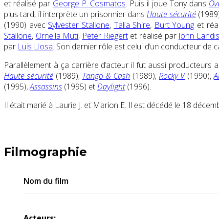
et réalisé par
George P. Cosmatos
. Puis il joue Tony dans
Ove
plus tard, il interprète un prisonnier dans
Haute sécurité
(1989
(1990) avec
Sylvester Stallone
,
Talia Shire
,
Burt Young
et réa
Stallone
,
Ornella Muti
,
Peter Riegert
et réalisé par
John Landi
par
Luis Llosa
. Son dernier rôle est celui d’un conducteur de
Parallèlement à ça carrière d’acteur il fut aussi producteurs 
Haute sécurité
(1989),
Tango & Cash
(1989),
Rocky V
(1990),
A
(1995),
Assassins
(1995) et
Daylight
(1996).
Il était marié à Laurie J. et Marion E. Il est décédé le 18 déc
Filmographie
Nom du film
Acteurs: