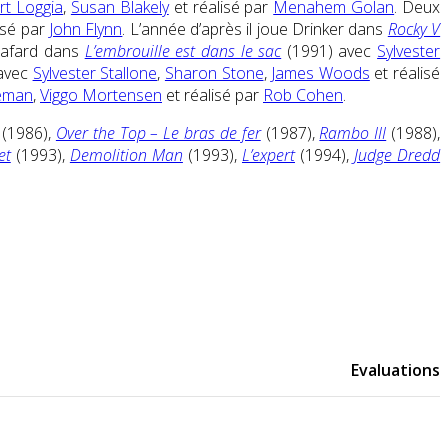
rt Loggia
,
Susan Blakely
et réalisé par
Menahem Golan
. Deux
isé par
John Flynn
. L’année d’après il joue Drinker dans
Rocky V
 cafard dans
L’embrouille est dans le sac
(1991) avec
Sylvester
avec
Sylvester Stallone
,
Sharon Stone
,
James Woods
et réalisé
eman
,
Viggo Mortensen
et réalisé par
Rob Cohen
.
(1986),
Over the Top – Le bras de fer
(1987),
Rambo III
(1988),
et
(1993),
Demolition Man
(1993),
L’expert
(1994),
Judge Dredd
Evaluations