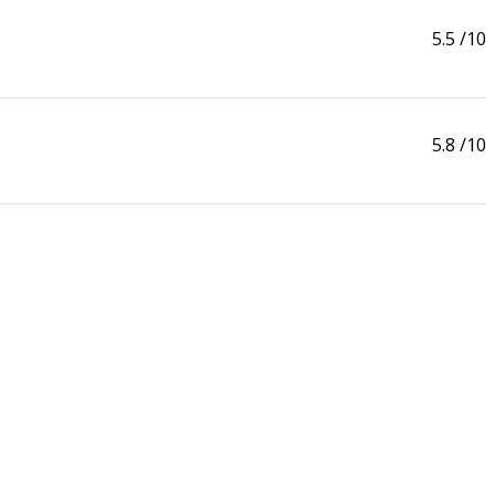
5.5
/10
5.8
/10