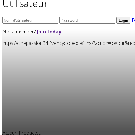
Utilisateur
F
Not a member?
Join today
https://cinepassion34.fr/encyclopediefilms/?action=logou
Acteur, Producteur