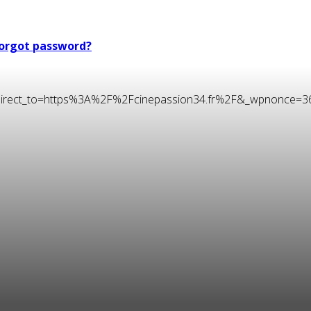
orgot password?
t&redirect_to=https%3A%2F%2Fcinepassion34.fr%2F&_wpnonce=