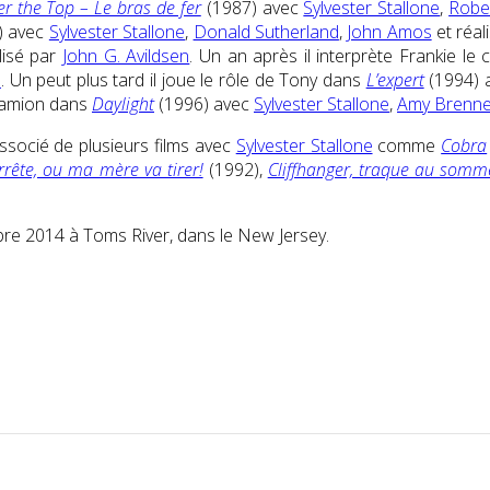
r the Top – Le bras de fer
(1987) avec
Sylvester Stallone
,
Robe
) avec
Sylvester Stallone
,
Donald Sutherland
,
John Amos
et réal
lisé par
John G. Avildsen
. Un an après il interprète Frankie le
s
. Un peut plus tard il joue le rôle de Tony dans
L’expert
(1994) 
 camion dans
Daylight
(1996) avec
Sylvester Stallone
,
Amy Brenn
associé de plusieurs films avec
Sylvester Stallone
comme
Cobra
rrête, ou ma mère va tirer!
(1992),
Cliffhanger, traque au somm
embre 2014 à Toms River, dans le New Jersey.