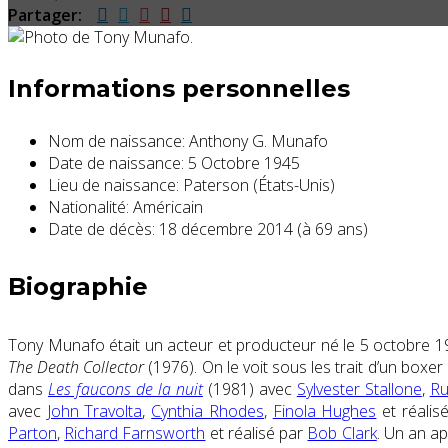
Partager:
Informations personnelles
Nom de naissance:
Anthony G. Munafo
Date de naissance:
5 Octobre 1945
Lieu de naissance:
Paterson (États-Unis)
Nationalité:
Américain
Date de décès:
18 décembre 2014 (à 69 ans)
Biographie
Tony Munafo était un acteur et producteur né le 5 octobre 19
The Death Collector
(1976). On le voit sous les trait d’un boxe
dans
Les faucons de la nuit
(1981) avec
Sylvester Stallone
,
Ru
avec
John Travolta
,
Cynthia Rhodes
,
Finola Hughes
et réalis
Parton
,
Richard Farnsworth
et réalisé par
Bob Clark
. Un an a