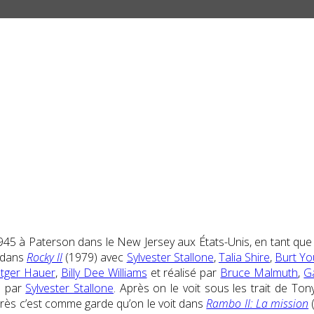
45 à Paterson dans le New Jersey aux États-Unis, en tant que A
r dans
Rocky II
(1979) avec
Sylvester Stallone
,
Talia Shire
,
Burt Y
tger Hauer
,
Billy Dee Williams
et réalisé par
Bruce Malmuth
,
G
é par
Sylvester Stallone
. Après on le voit sous les trait de To
près c’est comme garde qu’on le voit dans
Rambo II: La mission