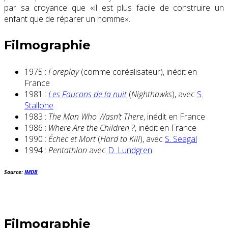
par sa croyance que «il est plus facile de construire un
enfant que de réparer un homme».
Filmographie
1975 :
Foreplay
(comme coréalisateur), inédit en
France
1981 :
Les Faucons de la nuit
(
Nighthawks
), avec
S.
Stallone
1983 :
The Man Who Wasn’t There
, inédit en France
1986 :
Where Are the Children ?
, inédit en France
1990 :
Échec et Mort
(
Hard to Kill
), avec
S. Seagal
1994 :
Pentathlon
avec
D. Lundgren
Source:
IMDB
Filmographie