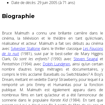
Date de décès:
29 juin 2005 (à 71 ans)
Biographie
Bruce Malmuth a connu une brillante carrière dans le
cinéma, la télévision et le théâtre en tant qu’écrivain,
réalisateur et acteur. Malmuth a fait ses débuts au cinéma
avec
Sylvester Stallone
dans le thriller classique
Les Faucons
de la nuit
(1981), suivi par le best-seller de Mary Higgins
Clark,
Où sont les enfants?
(1990) avec
Steven Seagal
et
Pentathlon
(1994) avec
Dolph Lundgren
, ainsi qu’un certain
nombre d’autres longs métrages et documentaires, y
compris le très acclamé Baseballs ou Switchblades? A Boy’s
Dream, mettant en vedette Darryl Strawberry, pour lequel il a
remporté un prix Emmy et Humanitas pour la fonction
publique. M. Malmuth est également apparu dans de
nombreux films en tant qu’acteur et a été l’annonceur de
sonnerie dans le populaire
Karate Kid
(1984). En tant que