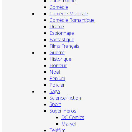
Catastrophe
Comédie
Comédie Musicale
Comédie Romantique
Drame
Espionnage
Fantastique
Films Français
Guerre
Historique
Horreur
Noël
Peplum
Policier
Saga
Science-Fiction
Sport
Super Héros
DC Comics
Marvel
Téléfilm