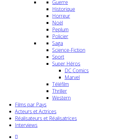
Guerre
Historique
Horreur
Noël
Peplum
Policier
Saga
Science-Fiction
Sport
Super Héros
DC Comics
Marvel
Téléfilm
Thriller
Western
Films par Pays
Acteurs et Actrices
Réalisateurs et Réalisatrices
Interviews