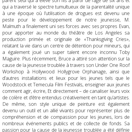
parent seul qui a élevé son fils à partir de l’âge de six ans et
qui a traversé le spectre tumultueux de la parentalité unique
à une époque où l’utilisation de drogues est devenu une
peste pour le développement de notre jeunesse, M.
Malmuth a finalement uni ses forces avec ses propres Evan,
pour apporter au monde du théâtre de Los Angeles sa
production primée et originale de «Thanksgiving Cries»,
relatant la vie dans un centre de détention pour mineurs, qui
a également joué un super talent encore inconnu Toby
Maguire. Plus récemment, Bruce a attiré son attention sur la
cause de la jeunesse troublée à travers son Under One Roof
Workshop à Hollywood Hollygrove Orphanage, ainsi que
d’autres installations et lieux pour les jeunes tels que le
Woodstock et Temecula Film Festivals, enseigner aux jeunes
comment agir, écrire, Et directement – de canaliser leurs voix
de colère et d’être entendus créativement en tant qu’artistes.
De même, son style unique de peinture est également
devenu un outil et un allié vivants pour représenter plus de
compréhension et de compassion pour les jeunes, lors de
nombreux événements publics et de collecte de fonds. Sa
passion pour la cause de la jeunesse troublée a été définie