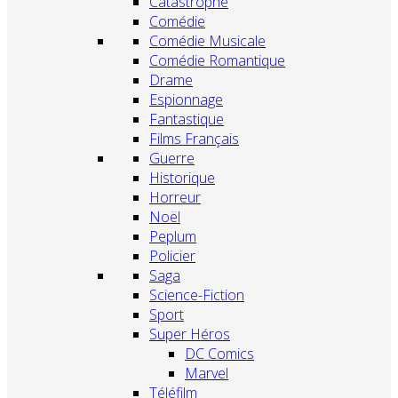
Catastrophe
Comédie
Comédie Musicale
Comédie Romantique
Drame
Espionnage
Fantastique
Films Français
Guerre
Historique
Horreur
Noël
Peplum
Policier
Saga
Science-Fiction
Sport
Super Héros
DC Comics
Marvel
Téléfilm