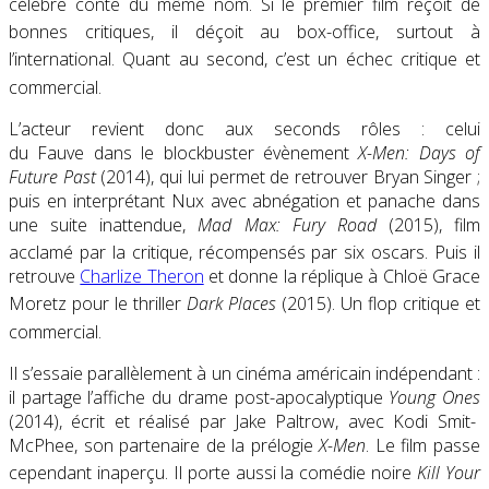
célèbre conte du même nom
. Si le premier film reçoit de
bonnes critiques
, il déçoit au box-office, surtout à
l’international
. Quant au second, c’est un échec critique
et
commercial
.
L’acteur revient donc aux seconds rôles : celui
du Fauve dans le blockbuster évènement
X-Men: Days of
Future Past
(2014), qui lui permet de retrouver Bryan Singer ;
puis en interprétant Nux avec abnégation et panache dans
une suite inattendue,
Mad Max: Fury Road
(2015)
, film
acclamé par la critique
, récompensés par six oscars. Puis il
retrouve
Charlize Theron
et donne la réplique à Chloë Grace
Moretz pour le thriller
Dark Places
(2015)
. Un flop critique
et
commercial
.
Il s’essaie parallèlement à un cinéma américain indépendant :
il partage l’affiche du drame post-apocalyptique
Young Ones
(2014)
, écrit et réalisé par Jake Paltrow, avec Kodi Smit-
McPhee, son partenaire de la prélogie
X-Men
. Le film passe
cependant inaperçu
. Il porte aussi la comédie noire
Kill Your