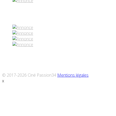
Réseaux sociaux
© 2017-2026 Ciné Passion34
Mentions légales
x
Défiler
vers
le
haut