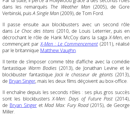
Par la suite, il perce à Hollywood grâce à des seconds rôles
dans les remarqués
The Weather Man
(2005), de Gore
Verbinski, puis
A Single Man
(2009), de Tom Ford.
Il passe ensuite aux blockbusters avec un second rôle
dans
Le Choc des titans
(2010, de Louis Leterrier, puis en
décrochant le rôle de Hank McCoy dans la saga
X-Men
, en
commençant par
X-Men : Le Commencement
(2011), réalisé
par le britannique
Matthew Vaughn
.
Il tente de s’imposer comme tête d’affiche avec la comédie
fantastique
Warm Bodies
(2013)
, de Jonathan Levine et le
blockbuster fantastique
Jack le chasseur de géants
(2013),
de
Bryan Singer
, mais les deux films déçoivent au box-office.
Il enchaîne depuis les seconds rôles : ses plus gros succès
sont les blockbusters
X-Men: Days of Future Past
(2014),
de
Bryan Singer
et
Mad Max: Fury Road
(2015), de George
Miller.