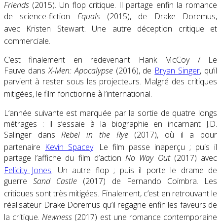
Friends
(2015)
. Un flop critique
. Il partage enfin la romance
de science-fiction
Equals
(2015)
, de Drake Doremus,
avec Kristen Stewart. Une autre déception critique
et
commerciale
.
C’est finalement en redevenant Hank McCoy / Le
Fauve dans
X-Men: Apocalypse
(2016)
, de
Bryan Singer
, qu’il
parvient à rester sous les projecteurs. Malgré des critiques
mitigées
, le film fonctionne à l’international
.
L’année suivante est marquée par la sortie de quatre longs
métrages : il s’essaie à la biographie en incarnant J.D.
Salinger dans
Rebel in the Rye
(2017)
, où il a pour
partenaire
Kevin Spacey
. Le film passe inaperçu
; puis il
partage l’affiche du film d’action
No Way Out
(2017) avec
Felicity Jones
. Un autre flop
; puis il porte le drame de
guerre
Sand Castle
(2017) de Fernando Coimbra. Les
critiques sont très mitigées
. Finalement, c’est en retrouvant le
réalisateur Drake Doremus qu’il regagne enfin les faveurs de
la critique
.
Newness
(2017) est une romance contemporaine