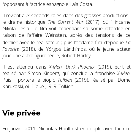
l’opposant à l’actrice espagnole Laia Costa.
Il revient aux seconds rôles dans des grosses productions :
le drame historique
The Current War
(2017)
, où il incarne
Nikola Tesla. Le film voit cependant sa sortie retardée en
raison de l’affaire Weinstein, après des tensions de ce
dernier avec le réalisateur
; puis l’acclamé
film d’époque
La
Favorite
(2018), de Yórgos Lánthimos, où le jeune acteur
joue une autre figure réelle, Robert Harley.
Il est attendu dans
X-Men: Dark Phoenix
(2019), écrit et
réalisé par Simon Kinberg, qui conclue la franchise
X-Men
.
Puis il portera le biopic
Tolkien
(2019), réalisé par Dome
Karukoski, où il joue J. R. R. Tolkien.
Vie privée
En
janvier 2011
, Nicholas Hoult est en couple avec l’actrice