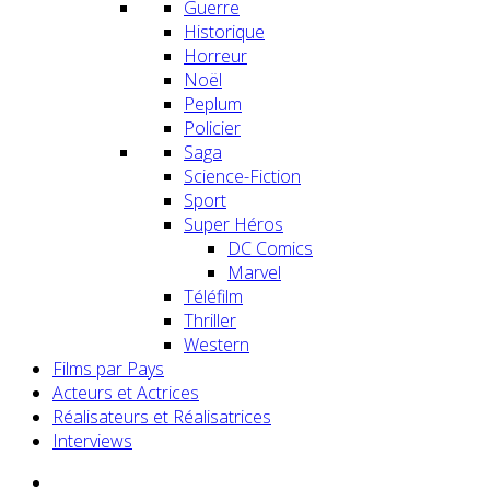
Guerre
Historique
Horreur
Noël
Peplum
Policier
Saga
Science-Fiction
Sport
Super Héros
DC Comics
Marvel
Téléfilm
Thriller
Western
Films par Pays
Acteurs et Actrices
Réalisateurs et Réalisatrices
Interviews