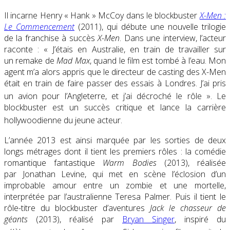
Il incarne Henry « Hank » McCoy dans le blockbuster
X-Men :
Le Commencement
(2011), qui débute une nouvelle trilogie
de la franchise à succès
X-Men
. Dans une interview, l’acteur
raconte :
« J’étais en Australie, en train de travailler sur
un remake de
Mad Max
, quand le film est tombé à l’eau. Mon
agent m’a alors appris que le directeur de casting des X-Men
était en train de faire passer des essais à Londres. J’ai pris
un avion pour l’Angleterre, et j’ai décroché le rôle »
. Le
blockbuster est un succès critique et lance la carrière
hollywoodienne du jeune acteur
.
L’année 2013 est ainsi marquée par les sorties de deux
longs métrages dont il tient les premiers rôles : la comédie
romantique fantastique
Warm Bodies
(2013)
, réalisée
par Jonathan Levine, qui met en scène l’éclosion d’un
improbable amour entre un zombie et une mortelle,
interprétée par l’australienne Teresa Palmer. Puis il tient le
rôle-titre du blockbuster d’aventures
Jack le chasseur de
géants
(2013), réalisé par
Bryan Singer
, inspiré du