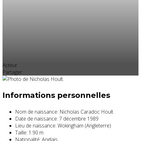
Acteur
Partager:
Informations personnelles
Nom de naissance:
Nicholas Caradoc Hoult
Date de naissance:
7 décembre 1989
Lieu de naissance:
Wokingham (Angleterre)
Taille:
1.90 m
Nationalité:
Anglais