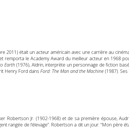
e 2011) était un acteur américain avec une carrière au cinéma et
et remporta le Academy Award du meilleur acteur en 1968 pou
to Earth
(1976), Aldrin, interprète un personnage de fiction basé 
crit Henry Ford dans
Ford: The Man and the Machine
(1987). Ses 
 Parker Robertson Jr. (1902-1968) et de sa première épouse, A
gent rangée de l’élevage”. Robertson a dit un jour: “Mon père ét