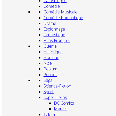
Catastrophe
Comédie
Comédie Musicale
Comédie Romantique
Drame
Espionnage
Fantastique
Films Français
Guerre
Historique
Horreur
Noël
Peplum
Policier
Saga
Science-Fiction
Sport
Super Héros
DC Comics
Marvel
Téléfilm