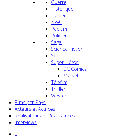
Guerre
Historique
Horreur
Noël
Peplum
Policier
Saga
Science-Fiction
Sport
Super Héros
DC Comics
Marvel
Téléfilm
Thriller
Western
Films par Pays
Acteurs et Actrices
Réalisateurs et Réalisatrices
Interviews