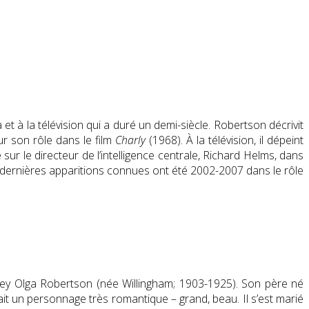
 à la télévision qui a duré un demi-siècle. Robertson décrivit
r son rôle dans le film
Charly
(1968). À la télévision, il dépeint
sur le directeur de l’intelligence centrale, Richard Helms, dans
dernières apparitions connues ont été 2002-2007 dans le rôle
udrey Olga Robertson (née Willingham; 1903-1925). Son père né
ait un personnage très romantique – grand, beau. Il s’est marié