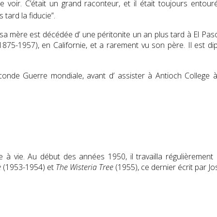
me voir. C’était un grand raconteur, et il était toujours ento
tard la fiducie”.
sa mère est décédée d’ une péritonite un an plus tard à El Paso,
875-1957), en Californie, et a rarement vu son père. Il est d
onde Guerre mondiale, avant d’ assister à Antioch College à
à vie. Au début des années 1950, il travailla régulièrement
e
(1953-1954) et
The Wisteria Tree
(1955), ce dernier écrit par J