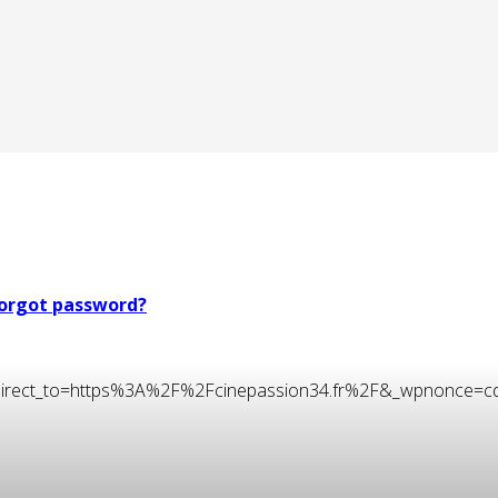
orgot password?
t&redirect_to=https%3A%2F%2Fcinepassion34.fr%2F&_wpnonce=