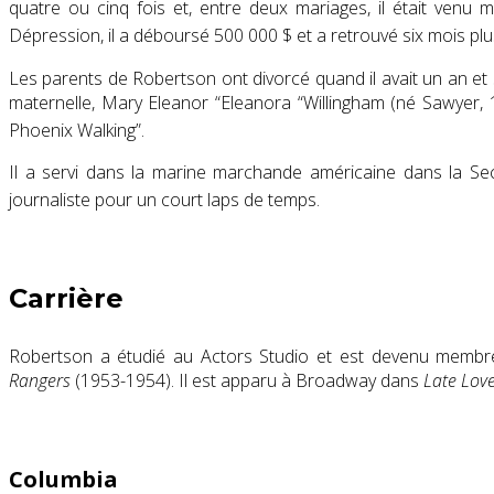
quatre ou cinq fois et, entre deux mariages, il était venu 
Dépression, il a déboursé 500 000 $ et a retrouvé six mois plus 
Les parents de Robertson ont divorcé quand il avait un an et 
maternelle, Mary Eleanor “Eleanora “Willingham (né Sawyer, 1
Phoenix Walking”.
Il a servi dans la marine marchande américaine dans la Sec
journaliste pour un court laps de temps.
Carrière
Robertson a étudié au Actors Studio et est devenu membre 
Rangers
(1953-1954). Il est apparu à Broadway dans
Late Lov
Columbia