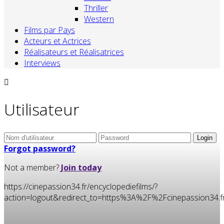
Thriller
Western
Films par Pays
Acteurs et Actrices
Réalisateurs et Réalisatrices
Interviews
Utilisateur
Forgot password?
Not a member?
Join today
https://cinepassion34.fr/encyclopediefilms/?
action=logout&redirect_to=https%3A%2F%2Fcinepassion3