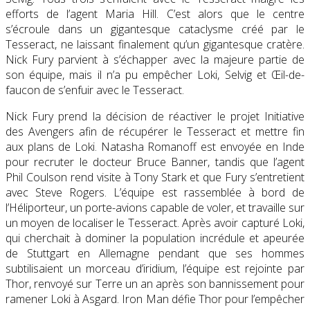
efforts de l’agent Maria Hill. C’est alors que le centre
s’écroule dans un gigantesque cataclysme créé par le
Tesseract, ne laissant finalement qu’un gigantesque cratère.
Nick Fury parvient à s’échapper avec la majeure partie de
son équipe, mais il n’a pu empêcher Loki, Selvig et Œil-de-
faucon de s’enfuir avec le Tesseract.
Nick Fury prend la décision de réactiver le projet Initiative
des Avengers afin de récupérer le Tesseract et mettre fin
aux plans de Loki. Natasha Romanoff est envoyée en Inde
pour recruter le docteur Bruce Banner, tandis que l’agent
Phil Coulson rend visite à Tony Stark et que Fury s’entretient
avec Steve Rogers. L’équipe est rassemblée à bord de
l’Héliporteur, un porte-avions capable de voler, et travaille sur
un moyen de localiser le Tesseract. Après avoir capturé Loki,
qui cherchait à dominer la population incrédule et apeurée
de Stuttgart en Allemagne pendant que ses hommes
subtilisaient un morceau d’iridium, l’équipe est rejointe par
Thor, renvoyé sur Terre un an après son bannissement pour
ramener Loki à Asgard. Iron Man défie Thor pour l’empêcher