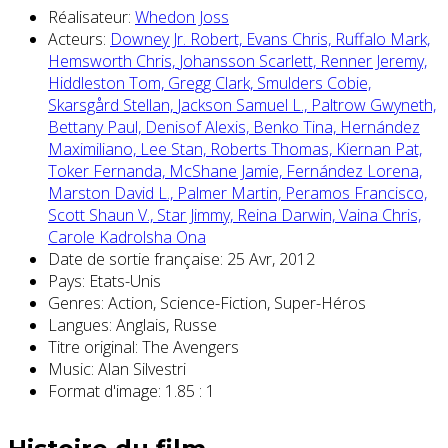
Réalisateur:
Whedon Joss
Acteurs:
Downey Jr. Robert,
Evans Chris,
Ruffalo Mark,
Hemsworth Chris,
Johansson Scarlett,
Renner Jeremy,
Hiddleston Tom,
Gregg Clark,
Smulders Cobie,
Skarsgård Stellan,
Jackson Samuel L.,
Paltrow Gwyneth,
Bettany Paul,
Denisof Alexis,
Benko Tina,
Hernández
Maximiliano,
Lee Stan,
Roberts Thomas,
Kiernan Pat,
Toker Fernanda,
McShane Jamie,
Fernández Lorena,
Marston David L.,
Palmer Martin,
Peramos Francisco,
Scott Shaun V.,
Star Jimmy,
Reina Darwin,
Vaina Chris,
Carole Kadrolsha Ona
Date de sortie française:
25 Avr, 2012
Pays:
Etats-Unis
Genres:
Action, Science-Fiction, Super-Héros
Langues:
Anglais, Russe
Titre original:
The Avengers
Music:
Alan Silvestri
Format d'image:
1.85 : 1