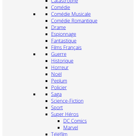
Catastrophe
Comédie
Comédie Musicale
Comédie Romantique
Drame
Espionnage
Fantastique
Films Français
Guerre
Historique
Horreur
Noël
Peplum
Policier
Saga
Science-Fiction
Sport
Super Héros
DC Comics
Marvel
Téléfilm