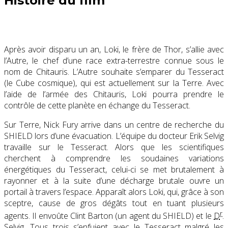
Histoire du film
Après avoir disparu un an, Loki, le frère de Thor, s’allie avec
l’Autre, le chef d’une race extra-terrestre connue sous le
nom de Chitauris. L’Autre souhaite s’emparer du Tesseract
(le Cube cosmique), qui est actuellement sur la Terre. Avec
l’aide de l’armée des Chitauris, Loki pourra prendre le
contrôle de cette planète en échange du Tesseract.
Sur Terre, Nick Fury arrive dans un centre de recherche du
SHIELD lors d’une évacuation. L’équipe du docteur Erik Selvig
travaille sur le Tesseract. Alors que les scientifiques
cherchent à comprendre les soudaines variations
énergétiques du Tesseract, celui-ci se met brutalement à
rayonner et à la suite d’une décharge brutale ouvre un
portail à travers l’espace. Apparaît alors Loki, qui, grâce à son
sceptre, cause de gros dégâts tout en tuant plusieurs
r
agents. Il envoûte Clint Barton (un agent du SHIELD) et le
D
.
Selvig. Tous trois s’enfuient avec le Tesseract malgré les