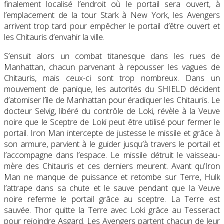
finalement localisé l’endroit où le portail sera ouvert, à
l’emplacement de la tour Stark à New York, les Avengers
arrivent trop tard pour empêcher le portail d’être ouvert et
les Chitauris d’envahir la ville.
S’ensuit alors un combat titanesque dans les rues de
Manhattan, chacun parvenant à repousser les vagues de
Chitauris, mais ceux-ci sont trop nombreux. Dans un
mouvement de panique, les autorités du SHIELD décident
d’atomiser l’île de Manhattan pour éradiquer les Chitauris. Le
docteur Selvig, libéré du contrôle de Loki, révèle à la Veuve
noire que le Sceptre de Loki peut être utilisé pour fermer le
portail. Iron Man intercepte de justesse le missile et grâce à
son armure, parvient à le guider jusqu’à travers le portail et
l’accompagne dans l’espace. Le missile détruit le vaisseau-
mère des Chitauris et ces derniers meurent. Avant qu’Iron
Man ne manque de puissance et retombe sur Terre, Hulk
l’attrape dans sa chute et le sauve pendant que la Veuve
noire referme le portail grâce au sceptre. La Terre est
sauvée. Thor quitte la Terre avec Loki grâce au Tesseract
pour rejoindre Asgard. Les Avengers partent chacun de leur