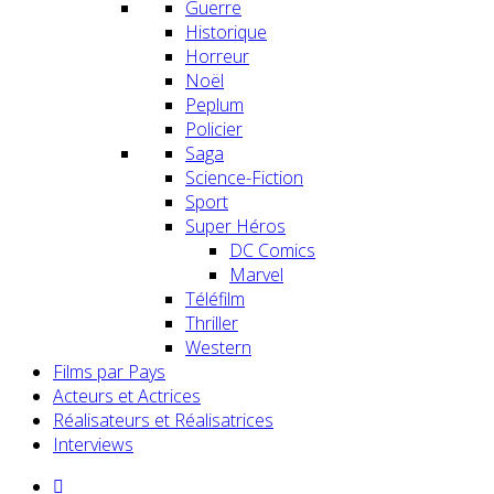
Guerre
Historique
Horreur
Noël
Peplum
Policier
Saga
Science-Fiction
Sport
Super Héros
DC Comics
Marvel
Téléfilm
Thriller
Western
Films par Pays
Acteurs et Actrices
Réalisateurs et Réalisatrices
Interviews