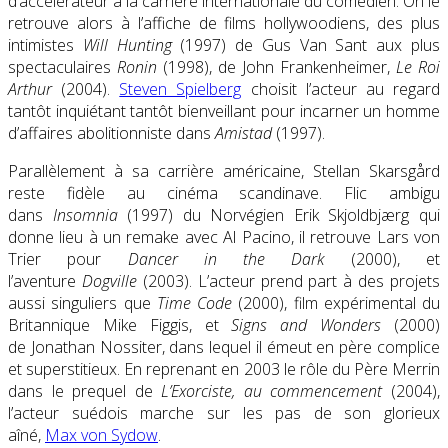
d’accélérateur à la carrière internationale du comédien. On le
retrouve alors à l’affiche de films hollywoodiens, des plus
intimistes
Will Hunting
(1997) de Gus Van Sant aux plus
spectaculaires
Ronin
(1998), de John Frankenheimer,
Le Roi
Arthur
(2004).
Steven Spielberg
choisit l’acteur au regard
tantôt inquiétant tantôt bienveillant pour incarner un homme
d’affaires abolitionniste dans
Amistad
(1997).
Parallèlement à sa carrière américaine, Stellan Skarsgård
reste fidèle au cinéma scandinave. Flic ambigu
dans
Insomnia
(1997) du Norvégien Erik Skjoldbjærg qui
donne lieu à un remake avec Al Pacino, il retrouve Lars von
Trier pour
Dancer in the Dark
(2000), et
l’aventure
Dogville
(2003). L’acteur prend part à des projets
aussi singuliers que
Time Code
(2000), film expérimental du
Britannique Mike Figgis, et
Signs and Wonders
(2000)
de Jonathan Nossiter, dans lequel il émeut en père complice
et superstitieux. En reprenant en 2003 le rôle du Père Merrin
dans le prequel de
L’Exorciste, au commencement
(2004),
l’acteur suédois marche sur les pas de son glorieux
aîné,
Max von Sydow
.