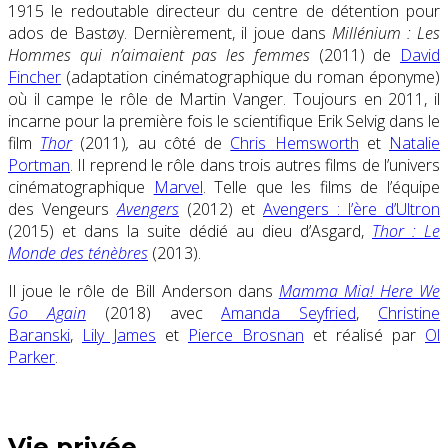
1915 le redoutable directeur du centre de détention pour
ados de Bastøy. Dernièrement, il joue dans
Millénium : Les
Hommes qui n’aimaient pas les femmes
(2011) de
David
Fincher
(adaptation cinématographique du roman éponyme)
où il campe le rôle de Martin Vanger. Toujours en 2011, il
incarne pour la première fois le scientifique Erik Selvig dans le
film
Thor
(2011)
,
au côté de
Chris Hemsworth
et
Natalie
Portman
. Il reprend le rôle dans trois autres films de l’univers
cinématographique
Marvel
. Telle que les films de l’équipe
des Vengeurs
Avengers
(2012) et
Avengers : l’ère d’Ultron
(2015) et dans la suite dédié au dieu d’Asgard,
Thor : Le
Monde des ténèbres
(2013).
Il joue le rôle de Bill Anderson dans
Mamma Mia! Here We
Go Again
(2018) avec
Amanda Seyfried
,
Christine
Baranski
,
Lily James
et
Pierce Brosnan
et réalisé par
Ol
Parker
.
Vie privée