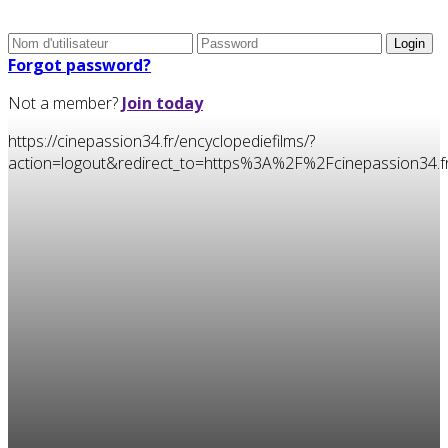
Forgot password?
Not a member?
Join today
https://cinepassion34.fr/encyclopediefilms/?
action=logout&redirect_to=https%3A%2F%2Fcinepassion3