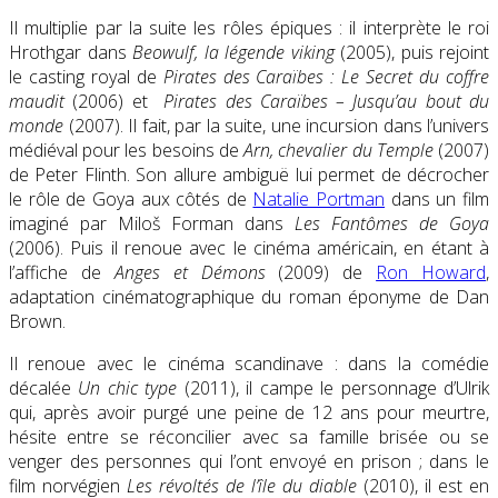
Il multiplie par la suite les rôles épiques : il interprète le roi
Hrothgar dans
Beowulf, la légende viking
(2005), puis rejoint
le casting royal de
Pirates des Caraïbes : Le Secret du coffre
maudit
(2006) et
Pirates des Caraïbes – Jusqu’au bout du
monde
(2007). Il fait, par la suite, une incursion dans l’univers
médiéval pour les besoins de
Arn, chevalier du Temple
(2007)
de Peter Flinth. Son allure ambiguë lui permet de décrocher
le rôle de Goya aux côtés de
Natalie Portman
dans un film
imaginé par Miloš Forman dans
Les Fantômes de Goya
(2006). Puis il renoue avec le cinéma américain, en étant à
l’affiche de
Anges et Démons
(2009) de
Ron Howard
,
adaptation cinématographique du roman éponyme de Dan
Brown.
Il renoue avec le cinéma scandinave : dans la comédie
décalée
Un chic type
(2011), il campe le personnage d’Ulrik
qui, après avoir purgé une peine de 12 ans pour meurtre,
hésite entre se réconcilier avec sa famille brisée ou se
venger des personnes qui l’ont envoyé en prison ; dans le
film norvégien
Les révoltés de l’île du diable
(2010), il est en