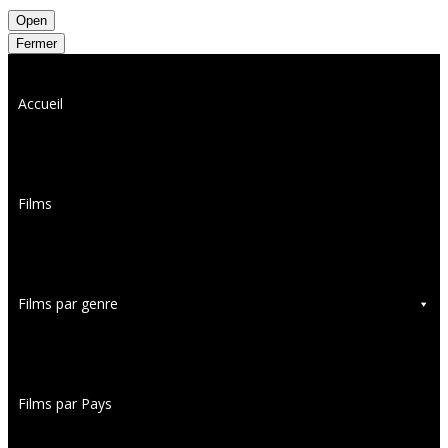
Open
Fermer
Accueil
Films
Films par genre
Films par Pays