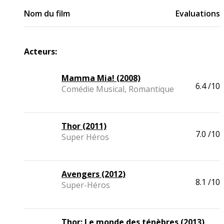
Nom du film
Evaluations
Acteurs:
Mamma Mia! (2008)
6.4
/10
Comédie Musical, Romantique
Thor (2011)
7.0
/10
Super Héros
Avengers (2012)
8.1
/10
Super-Héros
Thor: Le monde des ténèbres (2013)