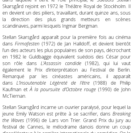
Skarsgård rejoint en 1972 le Théâtre Royal de Stockholm. Il
en devient un des piliers, travaillant, durant quinze ans, sous
la direction des plus grands metteurs en scènes
scandinaves, parmi lesquels Ingmar Bergman.
Stellan Skarsgård apparaît pour la première fois au cinéma
dans
Firmafesten
(1972) de Jan Halldoff, et devient bientôt
l’un des acteurs les plus populaires de son pays, décrochant
en 1982 le Guldbagge équivalent suédois des César pour
son rôle dans
L’Assassin candide
(1982), qui lui vaut
également le Prix d’interprétation au Festival de Berlin.
Remarqué par les cinéastes américains, il apparaît
dans
L’Insoutenable Légèreté de l’être
(1988) de Philip
Kaufman et
À la poursuite d’Octobre rouge
(1990) de John
McTiernan.
Stellan Skarsgård incarne un ouvrier paralysé, pour lequel la
jeune Emily Watson est prête à se sacrifier, dans
Breaking
the Waves
(1996) de Lars von Trier. Grand Prix du jury au
festival de Cannes, le mélodrame danois donne un coup