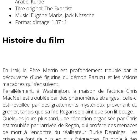
Arabe, Kurde
Titre original:
The Exorcist
Music:
Eugene Marks, Jack Nitzsche
Format d'image:
1.37 : 1
Histoire du film
En Irak, le Père Merrin est profondément troublé par la
découverte d’une figurine du démon Pazuzu et les visions
macabres qui s’ensuivent.
Parallèlement, à Washington, la maison de l’actrice Chris
MacNeil est troublée par des phénomènes étranges : celle-ci
est réveillée par des grattements mystérieux provenant du
grenier, tandis que sa fille Regan se plaint que son lit bouge.
Quelques jours plus tard, une réception organisée par Chris
est troublée par l’arrivée de Regan, qui profère des menaces
de mort à l’encontre du réalisateur Burke Dennings. Les
crises se font de plus en plus fréquentes. En proie à des