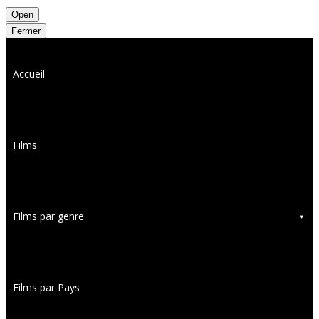
Open
Fermer
Accueil
Films
Films par genre
Films par Pays