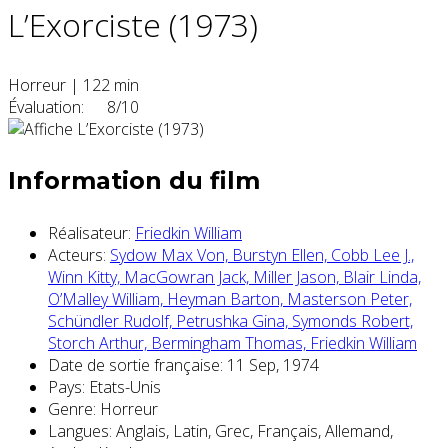
L’Exorciste (1973)
Horreur
|
122 min
Évaluation:
8/10
Information du film
Réalisateur:
Friedkin William
Acteurs:
Sydow Max Von,
Burstyn Ellen,
Cobb Lee J.,
Winn Kitty,
MacGowran Jack,
Miller Jason,
Blair Linda,
O’Malley William,
Heyman Barton,
Masterson Peter,
Schündler Rudolf,
Petrushka Gina,
Symonds Robert,
Storch Arthur,
Bermingham Thomas,
Friedkin William
Date de sortie française:
11 Sep, 1974
Pays:
Etats-Unis
Genre:
Horreur
Langues:
Anglais, Latin, Grec, Français, Allemand,