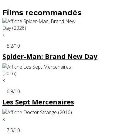
Films recommandés
x
8.2
/10
Spider-Man: Brand New Day
x
6.9
/10
Les Sept Mercenaires
x
7.5
/10