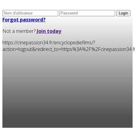
Forgot password?
Not a member?
Join today
https://cinepassion34.fr/encyclopediefilms/?
action=logout&redirect_to=https%3A%2F%2Fcinepassion3