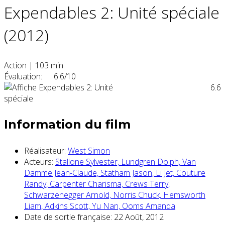
Expendables 2: Unité spéciale
(2012)
Action
|
103 min
Évaluation:
6.6/10
6.6
Information du film
Réalisateur:
West Simon
Acteurs:
Stallone Sylvester,
Lundgren Dolph,
Van
Damme Jean-Claude,
Statham Jason,
Li Jet,
Couture
Randy,
Carpenter Charisma,
Crews Terry,
Schwarzenegger Arnold,
Norris Chuck,
Hemsworth
Liam,
Adkins Scott,
Yu Nan,
Ooms Amanda
Date de sortie française:
22 Août, 2012