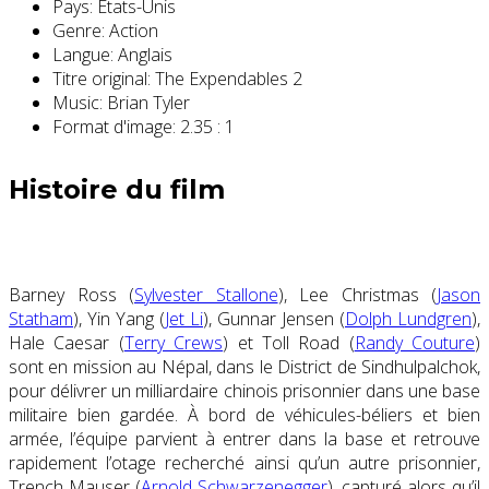
Pays:
Etats-Unis
Genre:
Action
Langue:
Anglais
Titre original:
The Expendables 2
Music:
Brian Tyler
Format d'image:
2.35 : 1
Histoire du film
Barney Ross (
Sylvester Stallone
), Lee Christmas (
Jason
Statham
), Yin Yang (
Jet Li
), Gunnar Jensen (
Dolph Lundgren
),
Hale Caesar (
Terry Crews
) et Toll Road (
Randy Couture
)
sont en mission au Népal, dans le District de Sindhulpalchok,
pour délivrer un milliardaire chinois prisonnier dans une base
militaire bien gardée. À bord de véhicules-béliers et bien
armée, l’équipe parvient à entrer dans la base et retrouve
rapidement l’otage recherché ainsi qu’un autre prisonnier,
Trench Mauser (
Arnold Schwarzenegger
), capturé alors qu’il