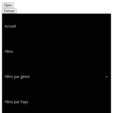
Open
Fermer
Accueil
Films
Films par genre
Films par Pays