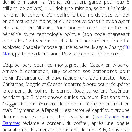
dernière mission (à Vilena, où ils ont gardé pour eux 5
millions de dollars), il lui doit une mission, selon lui simple :
ramener le contenu d’un coffre-fort qui ne doit pas tomber
en de mauvaises mains, et qui se trouve dans un avion ayant
été abattu en Albanie. Pour pouvoir ouvrir le coffre qui
bénéficie d’une technologie pointue (son code changeant
toutes les 120 secondes, et à la moindre erreur, le coffre
explose), Chapelle impose qu’une experte, Maggie Chang (
Yu
Nan
), participe à la mission ; Ross accepte à contre-cœur.
L’équipe part pour les montagnes de Gazak en Albanie.
Arrivée à destination, Billy devance ses partenaires pour
servir d’éclaireur et retrouve rapidement l’avion abattu. Ross,
Christmas, Maggie et Caesar montent à bord pour récupérer
le contenu du coffre, Jensen et Road surveillent l’extérieur
pendant que Billy est envoyé sur les hauteurs. Pas sans mal,
Maggie finit par récupérer le contenu, l’équipe peut rentrer,
mais Billy manque à l’appel : il est retrouvé captif d’un groupe
de mercenaires, et leur chef Jean Vilain (
Jean-Claude Van
Damme
) réclame le contenu du coffre ; après une longue
hésitation et les menaces répétées de tuer Billy, Christmas