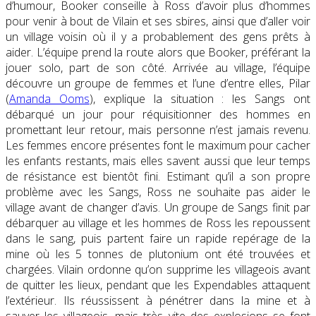
d’humour, Booker conseille à Ross d’avoir plus d’hommes
pour venir à bout de Vilain et ses sbires, ainsi que d’aller voir
un village voisin où il y a probablement des gens prêts à
aider. L’équipe prend la route alors que Booker, préférant la
jouer solo, part de son côté. Arrivée au village, l’équipe
découvre un groupe de femmes et l’une d’entre elles, Pilar
(
Amanda Ooms
), explique la situation : les Sangs ont
débarqué un jour pour réquisitionner des hommes en
promettant leur retour, mais personne n’est jamais revenu.
Les femmes encore présentes font le maximum pour cacher
les enfants restants, mais elles savent aussi que leur temps
de résistance est bientôt fini. Estimant qu’il a son propre
problème avec les Sangs, Ross ne souhaite pas aider le
village avant de changer d’avis. Un groupe de Sangs finit par
débarquer au village et les hommes de Ross les repoussent
dans le sang, puis partent faire un rapide repérage de la
mine où les
5 tonnes
de plutonium ont été trouvées et
chargées. Vilain ordonne qu’on supprime les villageois avant
de quitter les lieux, pendant que les Expendables attaquent
l’extérieur. Ils réussissent à pénétrer dans la mine et à
sauver les villageois, mais très vite des explosions se font