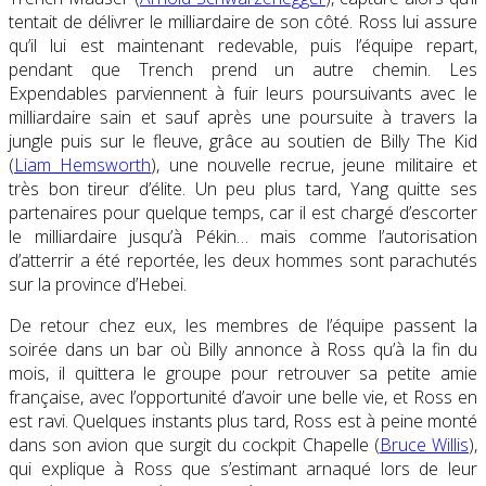
tentait de délivrer le milliardaire de son côté. Ross lui assure
qu’il lui est maintenant redevable, puis l’équipe repart,
pendant que Trench prend un autre chemin. Les
Expendables parviennent à fuir leurs poursuivants avec le
milliardaire sain et sauf après une poursuite à travers la
jungle puis sur le fleuve, grâce au soutien de Billy The Kid
(
Liam Hemsworth
), une nouvelle recrue, jeune militaire et
très bon tireur d’élite. Un peu plus tard, Yang quitte ses
partenaires pour quelque temps, car il est chargé d’escorter
le milliardaire jusqu’à Pékin… mais comme l’autorisation
d’atterrir a été reportée, les deux hommes sont parachutés
sur la province d’Hebei.
De retour chez eux, les membres de l’équipe passent la
soirée dans un bar où Billy annonce à Ross qu’à la fin du
mois, il quittera le groupe pour retrouver sa petite amie
française, avec l’opportunité d’avoir une belle vie, et Ross en
est ravi. Quelques instants plus tard, Ross est à peine monté
dans son avion que surgit du cockpit Chapelle (
Bruce Willis
),
qui explique à Ross que s’estimant arnaqué lors de leur