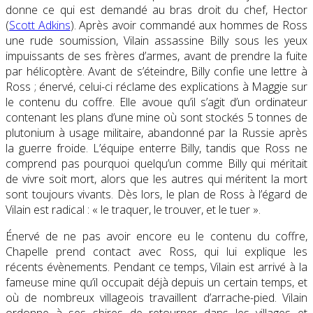
donne ce qui est demandé au bras droit du chef, Hector
(
Scott Adkins
). Après avoir commandé aux hommes de Ross
une rude soumission, Vilain assassine Billy sous les yeux
impuissants de ses frères d’armes, avant de prendre la fuite
par hélicoptère. Avant de s’éteindre, Billy confie une lettre à
Ross ; énervé, celui-ci réclame des explications à Maggie sur
le contenu du coffre. Elle avoue qu’il s’agit d’un ordinateur
contenant les plans d’une mine où sont stockés
5 tonnes
de
plutonium à usage militaire, abandonné par la Russie après
la guerre froide. L’équipe enterre Billy, tandis que Ross ne
comprend pas pourquoi quelqu’un comme Billy qui méritait
de vivre soit mort, alors que les autres qui méritent la mort
sont toujours vivants. Dès lors, le plan de Ross à l’égard de
Vilain est radical :
« le traquer, le trouver, et le tuer »
.
Énervé de ne pas avoir encore eu le contenu du coffre,
Chapelle prend contact avec Ross, qui lui explique les
récents évènements. Pendant ce temps, Vilain est arrivé à la
fameuse mine qu’il occupait déjà depuis un certain temps, et
où de nombreux villageois travaillent d’arrache-pied. Vilain
ordonne à ses sbires de retourner dans les villages et