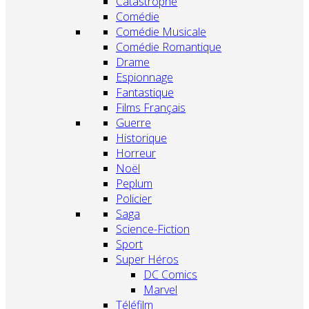
Catastrophe
Comédie
Comédie Musicale
Comédie Romantique
Drame
Espionnage
Fantastique
Films Français
Guerre
Historique
Horreur
Noël
Peplum
Policier
Saga
Science-Fiction
Sport
Super Héros
DC Comics
Marvel
Téléfilm