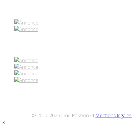
Partenaires contenus
Réseaux sociaux
© 2017-2026 Ciné Passion34
Mentions légales
x
Défiler