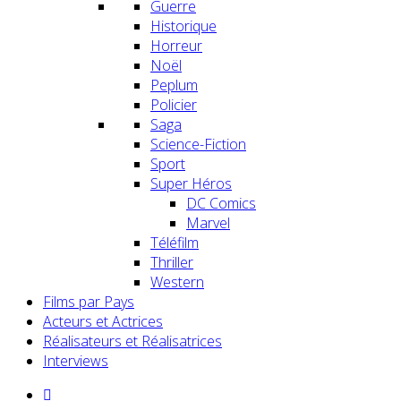
Guerre
Historique
Horreur
Noël
Peplum
Policier
Saga
Science-Fiction
Sport
Super Héros
DC Comics
Marvel
Téléfilm
Thriller
Western
Films par Pays
Acteurs et Actrices
Réalisateurs et Réalisatrices
Interviews