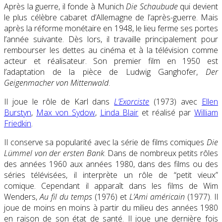
Après la guerre, il fonde à Munich
Die Schaubude
qui devient
le plus célèbre cabaret d’Allemagne de l’après-guerre. Mais
après la réforme monétaire en 1948, le lieu ferme ses portes
l’année suivante. Dès lors, il travaille principalement pour
rembourser les dettes au cinéma et à la télévision comme
acteur et réalisateur. Son premier film en 1950 est
l’adaptation de la pièce de Ludwig Ganghofer,
Der
Geigenmacher von Mittenwald
.
Il joue le rôle de Karl dans
L’Exorciste
(1973) avec
Ellen
Burstyn
,
Max von Sydow
,
Linda Blair
et réalisé par
William
Friedkin
.
Il conserve sa popularité avec la série de films comiques
Die
Lümmel von der ersten Bank
. Dans de nombreux petits rôles
des années 1960 aux années 1980, dans des films ou des
séries télévisées, il interprète un rôle de “petit vieux”
comique. Cependant il apparaît dans les films de Wim
Wenders,
Au fil du temps
(1976) et
L’Ami américain
(1977). Il
joue de moins en moins à partir du milieu des années 1980
en raison de son état de santé. Il joue une dernière fois