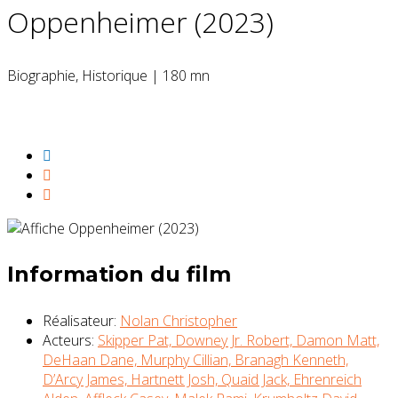
Oppenheimer (2023)
Biographie, Historique
|
180 mn
Évaluation:
8.7/10
Information du film
Réalisateur:
Nolan Christopher
Acteurs:
Skipper Pat,
Downey Jr. Robert,
Damon Matt,
DeHaan Dane,
Murphy Cillian,
Branagh Kenneth,
D’Arcy James,
Hartnett Josh,
Quaid Jack,
Ehrenreich