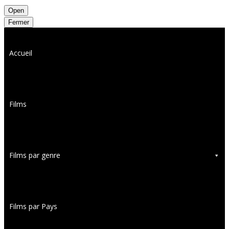
Open
Fermer
Accueil
Films
Films par genre
Films par Pays