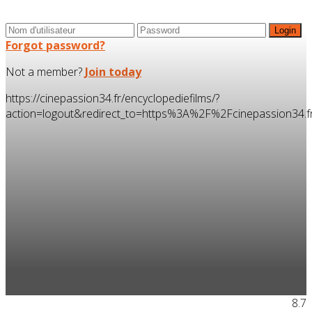
Forgot password?
Not a member?
Join today
https://cinepassion34.fr/encyclopediefilms/?
action=logout&redirect_to=https%3A%2F%2Fcinepassion34
8.7