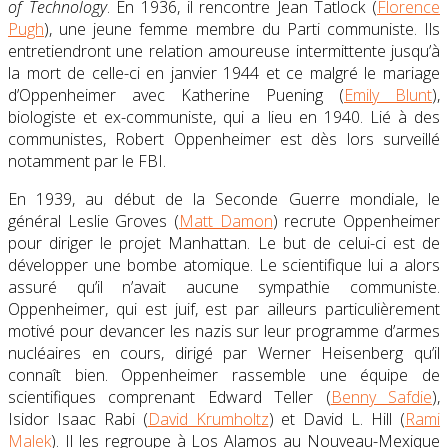
of Technology
. En 1936, il rencontre Jean Tatlock (
Florence
Pugh
), une jeune femme membre du Parti communiste. Ils
entretiendront une relation amoureuse intermittente jusqu’à
la mort de celle-ci en janvier 1944 et ce malgré le mariage
d’Oppenheimer avec Katherine Puening (
Emily Blunt
),
biologiste et ex-communiste, qui a lieu en 1940. Lié à des
communistes, Robert Oppenheimer est dès lors surveillé
notamment par le FBI.
En 1939, au début de la Seconde Guerre mondiale, le
général Leslie Groves (
Matt Damon
) recrute Oppenheimer
pour diriger le projet Manhattan. Le but de celui-ci est de
développer une bombe atomique. Le scientifique lui a alors
assuré qu’il n’avait aucune sympathie communiste.
Oppenheimer, qui est juif, est par ailleurs particulièrement
motivé pour devancer les nazis sur leur programme d’armes
nucléaires en cours, dirigé par Werner Heisenberg qu’il
connaît bien. Oppenheimer rassemble une équipe de
scientifiques comprenant Edward Teller (
Benny Safdie
),
Isidor Isaac Rabi (
David Krumholtz
) et David L. Hill (
Rami
Malek
). Il les regroupe à Los Alamos au Nouveau-Mexique