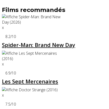
Films recommandés
x
8.2
/10
Spider-Man: Brand New Day
x
6.9
/10
Les Sept Mercenaires
x
7.5
/10