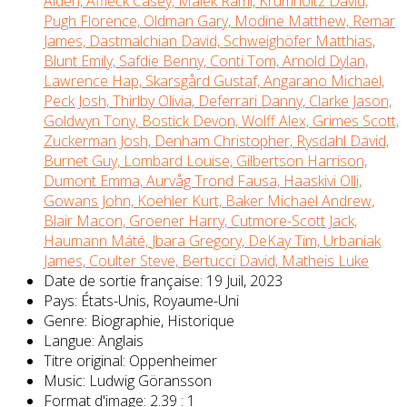
Alden,
Affleck Casey,
Malek Rami,
Krumholtz David,
Pugh Florence,
Oldman Gary,
Modine Matthew,
Remar
James,
Dastmalchian David,
Schweighöfer Matthias,
Blunt Emily,
Safdie Benny,
Conti Tom,
Arnold Dylan,
Lawrence Hap,
Skarsgård Gustaf,
Angarano Michael,
Peck Josh,
Thirlby Olivia,
Deferrari Danny,
Clarke Jason,
Goldwyn Tony,
Bostick Devon,
Wolff Alex,
Grimes Scott,
Zuckerman Josh,
Denham Christopher,
Rysdahl David,
Burnet Guy,
Lombard Louise,
Gilbertson Harrison,
Dumont Emma,
Aurvåg Trond Fausa,
Haaskivi Olli,
Gowans John,
Koehler Kurt,
Baker Michael Andrew,
Blair Macon,
Groener Harry,
Cutmore-Scott Jack,
Haumann Máté,
Jbara Gregory,
DeKay Tim,
Urbaniak
James,
Coulter Steve,
Bertucci David,
Matheis Luke
Date de sortie française:
19 Juil, 2023
Pays:
États-Unis, Royaume-Uni
Genre:
Biographie, Historique
Langue:
Anglais
Titre original:
Oppenheimer
Music:
Ludwig Göransson
Format d'image:
2.39 : 1