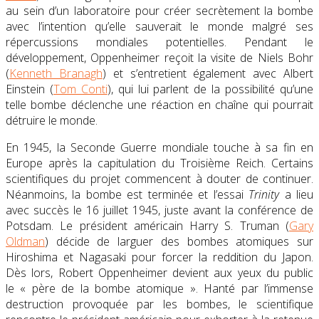
au sein d’un laboratoire pour créer secrètement la bombe
avec l’intention qu’elle sauverait le monde malgré ses
répercussions mondiales potentielles. Pendant le
développement, Oppenheimer reçoit la visite de Niels Bohr
(
Kenneth Branagh
) et s’entretient également avec Albert
Einstein (
Tom Conti
), qui lui parlent de la possibilité qu’une
telle bombe déclenche une réaction en chaîne qui pourrait
détruire le monde.
En 1945, la Seconde Guerre mondiale touche à sa fin en
Europe après la capitulation du Troisième Reich. Certains
scientifiques du projet commencent à douter de continuer.
Néanmoins, la bombe est terminée et l’essai
Trinity
a lieu
avec succès le
16 juillet 1945
, juste avant la conférence de
Potsdam. Le président américain Harry S. Truman (
Gary
Oldman
) décide de larguer des bombes atomiques sur
Hiroshima et Nagasaki pour forcer la reddition du Japon.
Dès lors, Robert Oppenheimer devient aux yeux du public
le
« père de la bombe atomique »
. Hanté par l’immense
destruction provoquée par les bombes, le scientifique