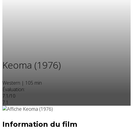
Keoma (1976)
Western
|
105 min
Évaluation:
7.1/10
7.1
Information du film