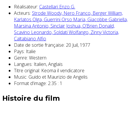
Réalisateur:
Castellari Enzo G.
Acteurs:
Strode Woody,
Nero Franco,
Berger William,
Karlatos Olga,
Guerrini Orso Maria,
Giacobbe Gabriella,
Marsina Antonio,
Sinclair Joshua,
O’Brien Donald,
Scavino Leonardo,
Soldati Wolfango,
Zinny Victoria,
Caltabiano Alfio
Date de sortie française:
20 Juil, 1977
Pays:
Italie
Genre:
Western
Langues:
Italien, Anglais
Titre original:
Keoma il vendicatore
Music:
Guido et Maurizio de Angelis
Format d'image:
2.35 : 1
Histoire du film