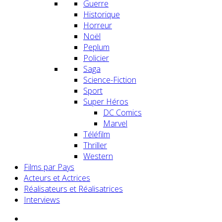
Guerre
Historique
Horreur
Noël
Peplum
Policier
Saga
Science-Fiction
Sport
Super Héros
DC Comics
Marvel
Téléfilm
Thriller
Western
Films par Pays
Acteurs et Actrices
Réalisateurs et Réalisatrices
Interviews