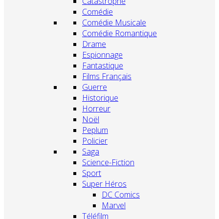
Catastrophe
Comédie
Comédie Musicale
Comédie Romantique
Drame
Espionnage
Fantastique
Films Français
Guerre
Historique
Horreur
Noël
Peplum
Policier
Saga
Science-Fiction
Sport
Super Héros
DC Comics
Marvel
Téléfilm