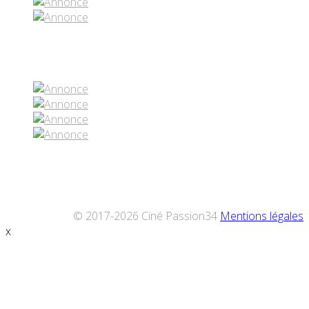
Réseaux sociaux
© 2017-2026 Ciné Passion34
Mentions légales
x
Défiler
vers
le
haut