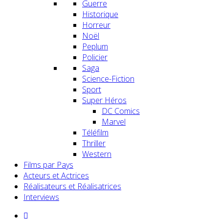
Guerre
Historique
Horreur
Noël
Peplum
Policier
Saga
Science-Fiction
Sport
Super Héros
DC Comics
Marvel
Téléfilm
Thriller
Western
Films par Pays
Acteurs et Actrices
Réalisateurs et Réalisatrices
Interviews