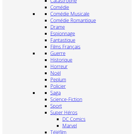
Catastrophe
Comédie
Comédie Musicale
Comédie Romantique
Drame
Espionnage
Fantastique
Films Français
Guerre
Historique
Horreur
Noël
Peplum
Policier
Saga
Science-Fiction
Sport
Super Héros
DC Comics
Marvel
Téléfilm