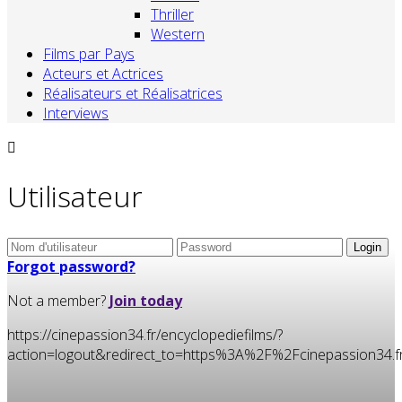
Thriller
Western
Films par Pays
Acteurs et Actrices
Réalisateurs et Réalisatrices
Interviews
Utilisateur
Forgot password?
Not a member?
Join today
https://cinepassion34.fr/encyclopediefilms/?
action=logout&redirect_to=https%3A%2F%2Fcinepassion3