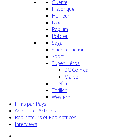
Guerre
Historique
Horreur
Noël
Peplum
Policier
Saga
Science-Fiction
Sport
Super Héros
DC Comics
Marvel
Téléfilm
Thriller
Western
Films par Pays
Acteurs et Actrices
Réalisateurs et Réalisatrices
Interviews