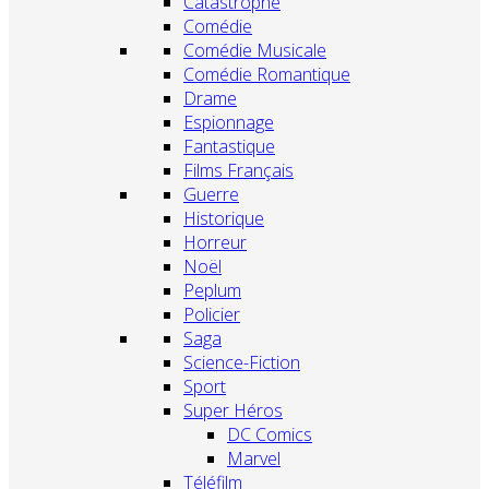
Catastrophe
Comédie
Comédie Musicale
Comédie Romantique
Drame
Espionnage
Fantastique
Films Français
Guerre
Historique
Horreur
Noël
Peplum
Policier
Saga
Science-Fiction
Sport
Super Héros
DC Comics
Marvel
Téléfilm