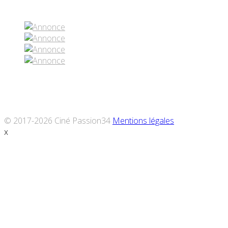
Réseaux sociaux
© 2017-2026 Ciné Passion34
Mentions légales
x
Défiler
vers
le
haut