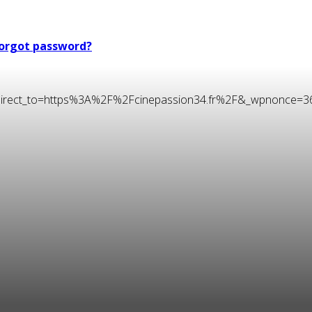
orgot password?
t&redirect_to=https%3A%2F%2Fcinepassion34.fr%2F&_wpnonce=