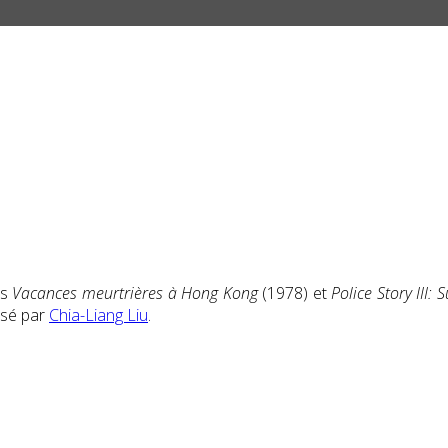
ns
Vacances meurtrières à Hong Kong
(1978) et
Police Story III:
isé par
Chia-Liang Liu
.