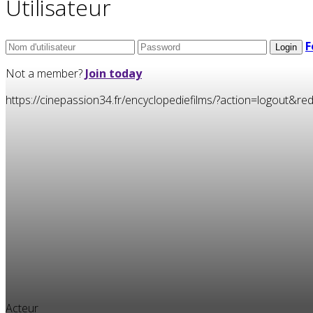
Utilisateur
F
Not a member?
Join today
https://cinepassion34.fr/encyclopediefilms/?action=logou
Acteur