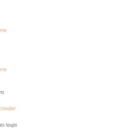
tôme
tôme
ns
chindler
des loups