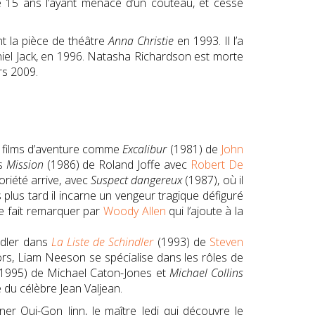
de 15 ans l’ayant menacé d’un couteau, et cessé
nt la pièce de théâtre
Anna Christie
en 1993. Il l’a
iel Jack, en 1996. Natasha Richardson est morte
rs 2009
.
s films d’aventure comme
Excalibur
(1981) de
John
is
Mission
(1986) de Roland Joffe avec
Robert De
oriété arrive, avec
Suspect dangereux
(1987), où il
 plus tard il incarne un vengeur tragique défiguré
e fait remarquer par
Woody Allen
qui l’ajoute à la
ndler dans
La Liste de Schindler
(1993) de
Steven
ors, Liam Neeson se spécialise dans les rôles de
1995) de Michael Caton-Jones et
Michael Collins
e du célèbre Jean Valjean.
er Qui-Gon Jinn, le maître Jedi qui découvre le