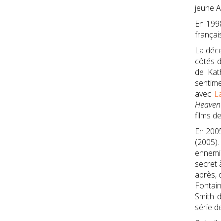
jeune A
En 1998
françai
La déce
côtés 
de Kat
sentime
avec
L
Heaven
films d
En 2005
(2005).
ennemi.
secret à
après, 
Fontain
Smith 
série d