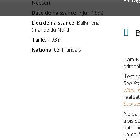
Partag
Neeson
Date de naissance:
7 Juin 1952
Lieu de naissance:
Ballymena
(Irlande du Nord)
B
Taille:
1.93 m
Nationalité:
Irlandais
Liam N
britann
Il est 
Rob Ro
Wars,
é
réalis
Scorse
Né dans
trois s
britann
un coll