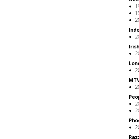
1
1
2
Ind
2
Iris
2
Lond
2
MTV
2
Peo
2
2
Phoe
2
Raz