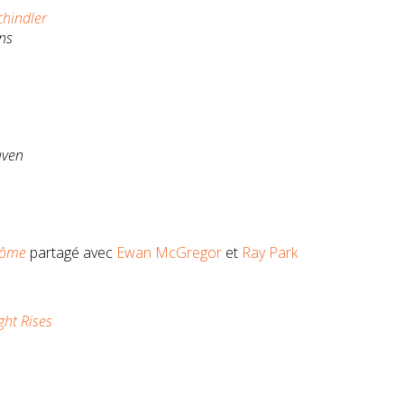
chindler
ns
aven
tôme
partagé avec
Ewan McGregor
et
Ray Park
ght Rises