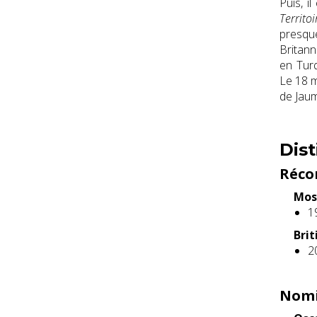
Puis, il
Territo
presqu
Britan
en Tur
Le
18 
de Jaum
Dist
Réco
Mos
1
Bri
2
Nomi