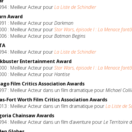
ar
994 : Meilleur Acteur pour
La Liste de Schindler
urn Award
991 : Meilleur Acteur pour
Darkman
000 : Meilleur Acteur pour
Star Wars, épisode I : La Menace fan
006 : Meilleur Acteur pour
Batman Begins
TA
994 : Meilleur Acteur pour
La Liste de Schindler
ckbuster Entertainment Award
000 : Meilleur Acteur pour
Star Wars, épisode I : La Menace fan
000 : Meilleur Acteur pour
Hantise
ago Film Critics Association Awards
997 : Meilleur Acteur dans un film dramatique pour
Michael Colli
as-Fort Worth Film Critics Association Awards
013 : Meilleur Acteur dans un film dramatique pour
La Liste de S
goria Chainsaw Awards
994 : Meilleur Acteur dans un film d’aventure pour
Le Territoire 
den Globes