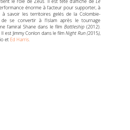
tient le rôle de Zeus. Il est tête d’affiche de
Le
erformance énorme à l’acteur
pour supporter, à
 savoir les territoires gelés de la Colombie-
 de se convertir à l’Islam après le tournage
ne l’amiral Shane dans le film
Battleship
(2012).
k. Il est Jimmy Conlon dans le film
Night Run (
2015
)
,
io et
Ed Harris
.