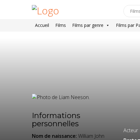
Accueil
Films
Films par genre
Films par P
Informations
personnelles
Acteur
Nom de naissance:
William John