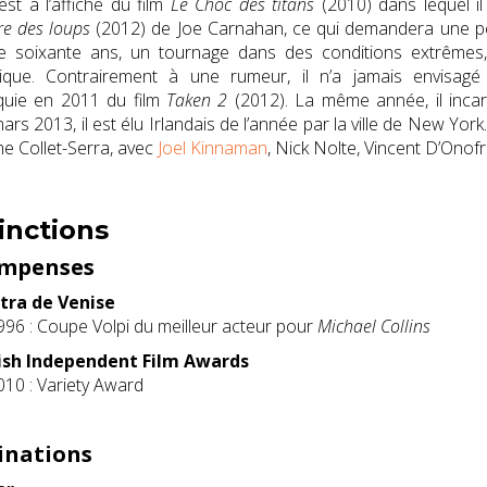
 est à l’affiche du film
Le Choc des titans
(2010) dans lequel il 
ire des loups
(2012) de Joe Carnahan, ce
qui demandera une p
e soixante ans, un tournage dans des conditions extrêmes, à
nique. Contrairement à une rumeur, il n’a jamais envisagé
quie en 2011 du film
Taken 2
(2012). La même année, il incar
mars 2013
, il est élu Irlandais de l’année par la ville de New Yor
e Collet-Serra, avec
Joel Kinnaman
, Nick Nolte, Vincent D’Onofr
inctions
mpenses
tra de Venise
996 : Coupe Volpi du meilleur acteur pour
Michael Collins
tish Independent Film Awards
010 : Variety Award
nations