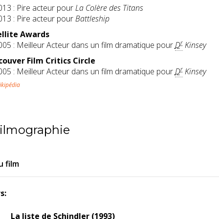
013 : Pire acteur pour
La Colère des Titans
013 : Pire acteur pour
Battleship
llite Awards
r
005 : Meilleur Acteur dans un film dramatique pour
D
Kinsey
ouver Film Critics Circle
r
005 : Meilleur Acteur dans un film dramatique pour
D
Kinsey
ikipédia
ilmographie
 film
s:
La liste de Schindler (1993)