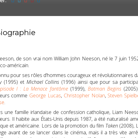
er:
iographie
eeson, de son vrai nom William John Neeson, né le
7 juin 195
ico-américain.
connu pour ses rôles d’hommes courageux et révolutionnaires
y
(1995) et
Michael Collins
(1996) ainsi que pour sa particip
pisode I
: La Menace fantôme
(1999),
Batman Begins
(2005
ateurs comme
George Lucas
,
Christopher Nolan
,
Steven Spielb
se
.
 une famille irlandaise de confession catholique, Liam Neeson 
œurs. Il habite aux États-Unis depuis 1987, a été naturalisé a
ique et américaine. Lors de la promotion du film
Taken
(2008), 
ège avant de se lancer dans le cinéma, mais il a très vite arrê