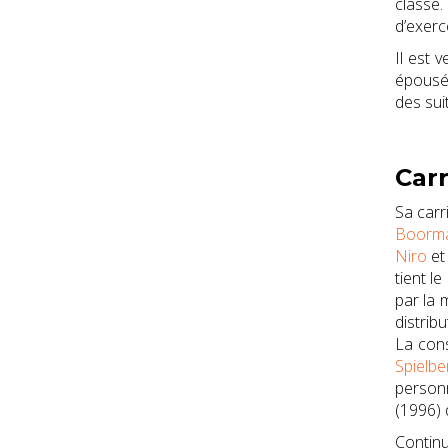
classe.
d’exerc
Il est 
épousée
des sui
Carr
Sa carr
Boorm
Niro
e
tient l
par la 
distrib
La cons
Spielbe
person
(1996) 
Continu