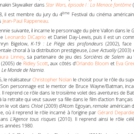
nakin Skywalker dans
Star Wars, épisode I : La Menace fantôme
ème
, il est membre du jury du 4
Festival du cinéma américain 
s
Jean-Paul Rappeneau
.
nnie suivante, il incarne le personnage du père Vallon dans le
G
de
Leonardo DiCaprio
et Daniel Day-Lewis, puis il est un com
hryn Bigelow,
K-19 : Le Piège des profondeurs
(
2002
), fac
ntale choral à la distribution prestigieuse,
Love Actually
(2003) e
aura Linney
, sa partenaire de jeu des
Sorcières de Salem
au t
(2005) de
Ridley Scott
, aux côtés d’
Orlando Bloom
et
Eva Gre
e
Le Monde de Narnia
.
, le réalisateur
Christopher Nolan
le choisit pour le rôle du sup
 Son personnage est le mentor de Bruce Wayne/Batman, incarn
 Il reprend ce rôle dans le troisième volet des aventures de B
 la retraite qui veut sauver sa fille dans le film d’action français
on le voit dans
Chloé
(2009) d’Atom Egoyan,
remake
américain d
e, où il reprend le rôle incarné à l’origine par
Gérard Depardi
dans
L’Agence tous risques
(2010). Il reprend ainsi le rôle 
es années 1980.