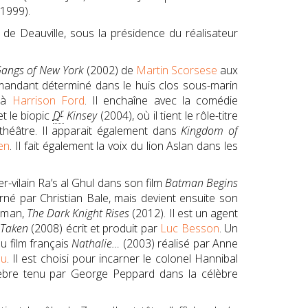
(1999).
de Deauville, sous la présidence du réalisateur
angs of New York
(2002) de
Martin Scorsese
aux
mandant déterminé dans le huis clos sous-marin
e à
Harrison Ford
. Il enchaîne avec la comédie
r
t le biopic
D
Kinsey
(2004), où il tient le rôle-titre
héâtre. Il apparait également dans
Kingdom of
en
. Il fait également la voix du lion Aslan dans les
er-vilain Ra’s al Ghul dans son film
Batman Begins
é par Christian Bale, mais devient ensuite son
atman,
The Dark Knight Rises
(2012). Il est un agent
Taken
(2008) écrit et produit par
Luc Besson
. Un
u film français
Nathalie…
(2003) réalisé par Anne
eu
. Il est choisi pour incarner le colonel Hannibal
célèbre tenu par George Peppard dans la célèbre