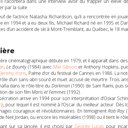
 Il racontera dans une interview avoir dû frapper un élève 
er par la suite
.
veuf de l’actrice Natasha Richardson, qu’il a rencontrée en joua
 en 1994 et a eu deux fils, Michael Richard né en 1995 et Dan
tes d’un accident de ski à Mont-Tremblant, au Québec, le
18 ma
ière
ière cinématographique débute en 1979, et il apparaît dans de
an
,
Le Bounty
(1984) avec
Mel Gibson
et Anthony Hopkins, pu
t
Jeremy Irons
, Palme d’or du festival de Cannes en 1986. La not
e rôle d’un sans-abri sourd et muet accusé de meurtre. Trois ans
mafia dans le rôle-titre du
Darkman
(1990) de Sam Raimi, puis s
ution de son film
Maris et Femmes
(1992).
écration arrive en 1994 pour son interprétation d’Oskar Schi
rg
, pour lequel il est nommé à l’Oscar du meilleur acteur
. Dès l
nages courageux et révolutionnaires. En témoignent
Rob Roy
(
de Neil Jordan, ou encore les misérables (1998) ou il tient le rôl
ant sur sa lancée, il est choisi par
George Lucas
pour incarn