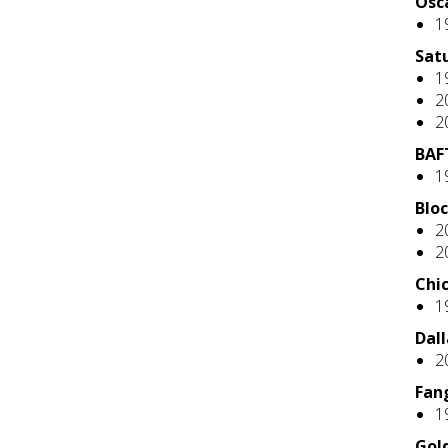
Osc
1
Sat
1
2
2
BAF
1
Blo
2
2
Chic
1
Dall
2
Fan
1
Gol