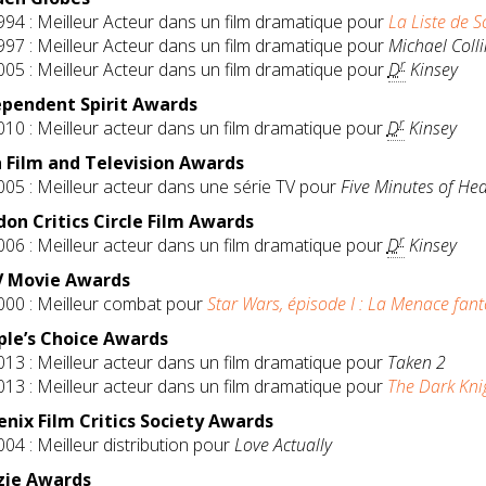
994 : Meilleur Acteur dans un film dramatique pour
La Liste de S
997 : Meilleur Acteur dans un film dramatique pour
Michael Colli
r
005 : Meilleur Acteur dans un film dramatique pour
D
Kinsey
ependent Spirit Awards
r
010 : Meilleur acteur dans un film dramatique pour
D
Kinsey
h Film and Television Awards
005 : Meilleur acteur dans une série TV pour
Five Minutes of He
on Critics Circle Film Awards
r
006 : Meilleur acteur dans un film dramatique pour
D
Kinsey
 Movie Awards
000 : Meilleur combat pour
Star Wars, épisode I : La Menace fan
ple’s Choice Awards
013 : Meilleur acteur dans un film dramatique pour
Taken 2
013 : Meilleur acteur dans un film dramatique pour
The Dark Kni
nix Film Critics Society Awards
004 : Meilleur distribution pour
Love Actually
zie Awards