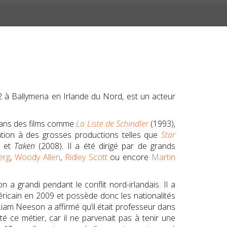
2
à Ballymena en Irlande du Nord, est un acteur
 dans des films comme
La Liste de Schindler
(1993),
ation à des grosses productions telles que
Star
) et
Taken
(2008). Il a été dirigé par de grands
erg
,
Woody Allen
,
Ridley Scott
ou encore
Martin
a grandi pendant le conflit nord-irlandais. Il a
méricain en 2009 et possède donc les nationalités
Liam Neeson a affirmé qu’il était professeur dans
té ce métier, car il ne parvenait pas à tenir une