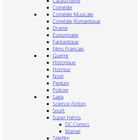
Catastrophe
Comédie
Comédie Musicale
Comédie Romantique
Drame
Espionnage
Fantastique
Films Français
Guerre
Historique
Horreur
Noël
Peplum
Policier
Saga
Science-Fiction
Sport
Super Héros
DC Comics
Marvel
Téléfilm