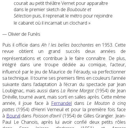
courait au petit théâtre Vernet pour apparaître
dans le premier sketch de
Bouboute et
Sélection
puis, il reprenait le métro pour rejoindre
le cabaret où il incarnait un clochard
»
— Olivier de Funès
Puis il officie dans
Ah ! les belles bacchantes
en 1953. Cette
revue obtient un grand succès deux années de
représentations et contribue à le faire connaître
. De plus,
intégré dans une troupe dédiée au comique, l’acteur,
influencé par le jeu de Maurice de Féraudy
, va perfectionner
sa technique. Il tourne ses premiers films en couleurs l’année
suivante dans l’adaptation à l’écran du spectacle par Jean
Loubignac, mais aussi dans
La Reine Margot
(1954) de Jean
Dréville, tourné avant, mais sorti en salles après. Cette même
année, il joue face à
Fernandel
dans
Le Mouton à cinq
pattes
(1954) d’Henri Verneuil et pour la première fois face
à
Bourvil
dans
Poisson d’avril
(1954) de Gilles Grangier. Jean-
Paul Le Chanois, après lui avoir confié deux petits rôles