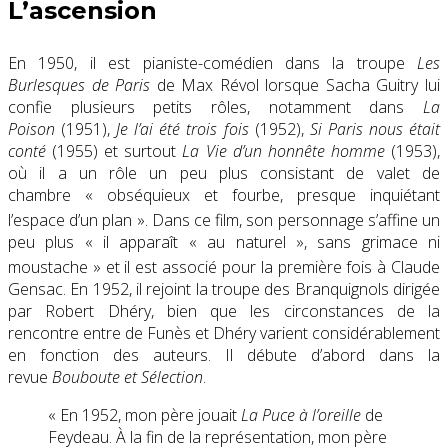
L’ascension
En 1950, il est pianiste-comédien dans la troupe
Les
Burlesques de Paris
de Max Révol lorsque Sacha Guitry lui
confie plusieurs petits rôles, notamment dans
La
Poison
(1951),
Je l’ai été trois fois
(1952),
Si Paris nous était
conté
(1955) et surtout
La Vie d’un honnête homme
(1953),
où il a un rôle un peu plus consistant de valet de
chambre
« obséquieux et fourbe, presque inquiétant
l’espace d’un plan
»
. Dans ce film, son personnage s’affine un
peu plus
« il apparaît « au naturel », sans grimace ni
moustache
»
et il est associé pour la première fois à Claude
Gensac. En 1952, il rejoint la troupe des Branquignols dirigée
par Robert Dhéry, bien que les circonstances de la
rencontre entre de Funès et Dhéry varient considérablement
en fonction des auteurs. Il débute d’abord dans la
revue
Bouboute et Sélection
.
« En 1952, mon père jouait
La Puce à l’oreille
de
Feydeau. À la fin de la représentation, mon père