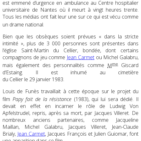
est emmené d’urgence en ambulance au Centre hospitalier
universitaire de Nantes où il meurt à vingt heures trente.
Tous les médias ont fait leur une sur ce qui est vécu comme
un drame national
.
Bien que les obsèques soient prévues « dans la stricte
intimité », plus de
3 000 personnes
sont présentes dans
l’église Saint-Martin du Cellier, bondée, dont certains
compagnons de jeu comme
Jean Carmet
ou Michel Galabru,
me
mais également des personnalités comme
M
Giscard
d’Estaing. Il est inhumé au cimetière
du Cellier le
29 janvier 1983
.
Louis de Funès travaillait à cette époque sur le projet du
film
Papy fait de la résistance
(1983), qui lui sera dédié
. Il
devait en effet en incarner le rôle de Ludwig Von
Apfelstrudel, repris, après sa mort, par Jacques Villeret. De
nombreux anciens partenaires, comme Jacqueline
Maillan, Michel Galabru, Jacques Villeret, Jean-Claude
Brialy,
Jean Carmet
, Jacques François et Julien Guiomar, font
une apparition dans ce film.