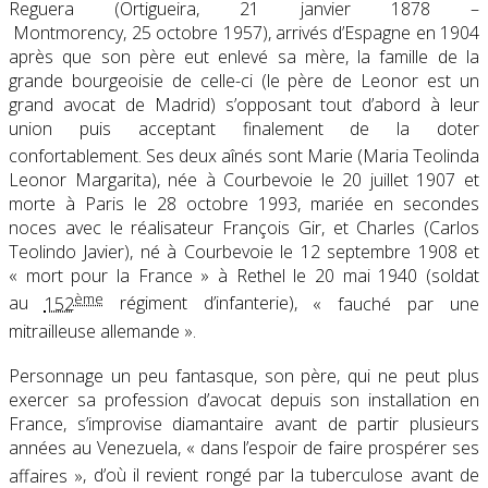
Reguera (Ortigueira,
21 janvier 1878
–
Montmorency,
25 octobre 1957
), arrivés d’Espagne en 1904
après que son père eut enlevé sa mère, la famille de la
grande bourgeoisie de celle-ci (le père de Leonor est un
grand avocat de Madrid) s’opposant tout d’abord à leur
union puis acceptant finalement de la doter
confortablement
. Ses deux aînés sont Marie (Maria Teolinda
Leonor Margarita), née à Courbevoie le
20 juillet 1907
et
morte à Paris le
28 octobre 1993
, mariée en secondes
noces avec le réalisateur François Gir, et Charles (Carlos
Teolindo Javier), né à Courbevoie le
12 septembre 1908
et
« mort pour la France » à Rethel le 20 mai 1940 (soldat
ème
au
152
régiment d’infanterie),
« fauché par une
mitrailleuse allemande
»
.
Personnage un peu fantasque
, son père, qui ne peut plus
exercer sa profession d’avocat depuis son installation en
France, s’improvise diamantaire avant de partir plusieurs
années au Venezuela,
« dans l’espoir de faire prospérer ses
affaires
»
, d’où il revient rongé par la tuberculose avant de