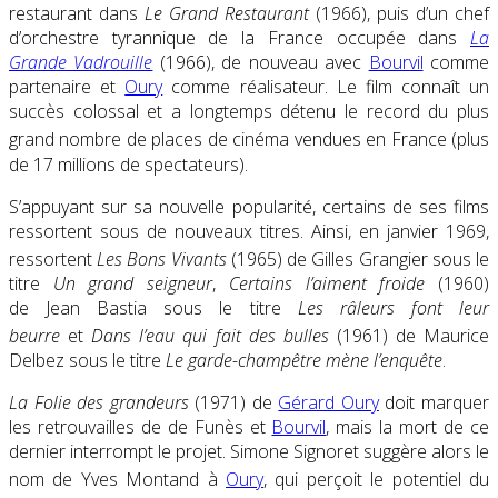
restaurant dans
Le Grand Restaurant
(1966), puis d’un chef
d’orchestre tyrannique de la France occupée dans
La
Grande Vadrouille
(1966), de nouveau avec
Bourvil
comme
partenaire et
Oury
comme réalisateur. Le film connaît un
succès colossal et a longtemps détenu le record du plus
grand nombre de places de cinéma vendues en France
(plus
de 17 millions de spectateurs).
S’appuyant sur sa nouvelle popularité, certains de ses films
ressortent sous de nouveaux titres. Ainsi, en janvier 1969,
ressortent
Les Bons Vivants
(1965) de Gilles Grangier sous le
titre
Un grand seigneur
,
Certains l’aiment froide
(1960)
de Jean Bastia sous le titre
Les râleurs font leur
beurre
et
Dans l’eau qui fait des bulles
(1961) de Maurice
Delbez sous le titre
Le garde-champêtre mène l’enquête
.
La Folie des grandeurs
(1971) de
Gérard Oury
doit marquer
les retrouvailles de de Funès et
Bourvil
, mais la mort de ce
dernier interrompt le projet. Simone Signoret suggère alors le
nom de Yves Montand à
Oury
, qui perçoit le potentiel du