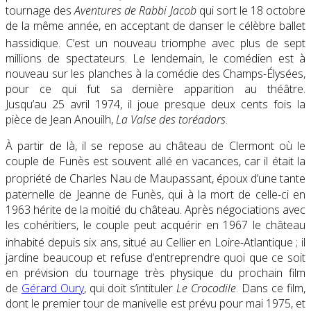
tournage des
Aventures de Rabbi Jacob
qui sort le 18 octobre
de la même année, en acceptant de danser le célèbre ballet
hassidique
. C’est un nouveau triomphe avec plus de sept
millions de spectateurs. Le lendemain, le comédien est à
nouveau sur les planches à la comédie des Champs-Élysées,
pour ce qui fut sa dernière apparition au théâtre.
Jusqu’au
25 avril 1974
, il joue presque deux cents fois la
pièce de Jean Anouilh,
La Valse des toréadors
.
À partir de là, il se repose au château de Clermont où le
couple de Funès est souvent allé en vacances, car il était la
propriété de Charles Nau de Maupassant
, époux d’une tante
paternelle de Jeanne de Funès, qui à la mort de celle-ci en
1963 hérite de la moitié du château. Après négociations avec
les cohéritiers, le couple peut acquérir en 1967 le château
inhabité depuis six ans
, situé au Cellier en Loire-Atlantique ; il
jardine beaucoup et refuse d’entreprendre quoi que ce soit
en prévision du tournage très physique du prochain film
de
Gérard Oury
, qui doit s’intituler
Le Crocodile
. Dans ce film,
dont le premier tour de manivelle est prévu pour mai 1975, et