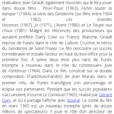
réalisateur Jean Girault, également musicien
, qui le fera jouer
dans douze films :
Pouic-Pouic
(1963),
Faites sauter la
banque !
(1964), la série des
Gendarme
(six films entre 1964
et 1982),
Les Grandes
Vacances
(1967),
Jo
(1971),
L’Avare
(1980) et
La Soupe aux
choux
(1981). Malgré les réticences des producteurs qui
auraient préféré Darry Cowl ou Francis Blanche
, Girault
impose de Funès dans le rôle de Ludovic Cruchot, le héros
du
Gendarme de Saint-Tropez
. Le film rencontre un succès
considérable et installe l’acteur en haut du box-office pour la
première fois. À peine deux mois plus tard, de Funès
triomphe à nouveau dans le rôle du commissaire Juve
de
Fantômas
(1964). Dans ce film, construit sur la double
composition (Fantômas/Fandor) de Jean Marais dans le
premier rôle, de Funès transfigure son personnage
et
éclipse ses partenaires
. Pendant que les succès populaires
s’accumulent, il tourne
Le Corniaud
(1965), réalisé par
Gérard
Oury
, et où il partage l’affiche avec
Bourvil
. La sortie du film
en mars 1965 est un nouveau triomphe (près de douze
millions de spectateurs). Il joue le rôle d’un directeur de