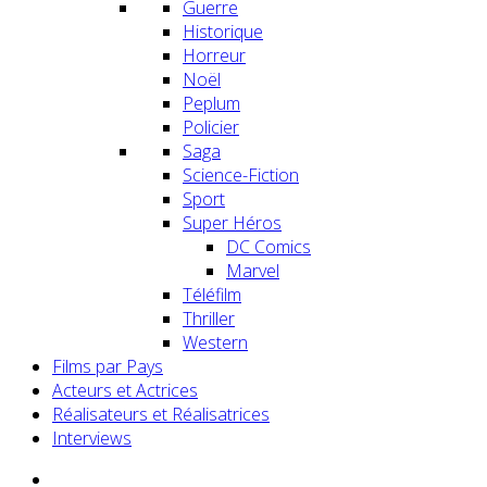
Guerre
Historique
Horreur
Noël
Peplum
Policier
Saga
Science-Fiction
Sport
Super Héros
DC Comics
Marvel
Téléfilm
Thriller
Western
Films par Pays
Acteurs et Actrices
Réalisateurs et Réalisatrices
Interviews