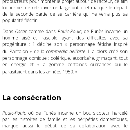
producteurs pour monter le projet autour de l’acteur
, ce film
lui permet de retrouver un large public et marque le départ
de la seconde partie de sa carrière qui ne verra plus sa
popularité fléchir.
Dans
Oscar
comme dans
Pouic-Pouic
, de Funès incarne un
homme aisé et irascible, ayant des difficultés avec sa
progéniture : il décline son
« personnage fétiche inspiré
du Pantalon »
de la
commedia dell’arte
. Il a alors créé son
personnage comique : colérique, autoritaire, grimaçant, tout
en énergie et
« a gommé certaines outrances qui le
parasitaient dans les années 1950
. »
La consécration
Pouic-Pouic
où de Funès incarne un boursicoteur harcelé
par les histoires de famille et les péripéties domestiques,
marque aussi le début de sa collaboration avec le