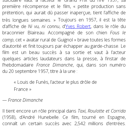
suicidaire vaut à l’acteur le Grand Prix du rire 1957, sa
première récompense et le film,
« petite production sans
prétention, qui aurait dû passer inaperçue, tient l’affiche de
très longues semaines
. »
Toujours en 1957, il est la tête
d’affiche de
Ni vu, ni connu
, d’
Yves Robert
, dans le rôle du
braconnier Blaireau. Accompagné de son chien
Fous le
camp
, cet
« avatar rural de Guignol
»
brave toutes les formes
d’autorité et finit toujours par échapper au garde-chasse. Le
film est un beau succès à sa sortie et vaut à l’acteur
quelques articles laudateurs dans la presse, à l’instar de
l’hebdomadaire
France Dimanche
, qui, dans son numéro
du
20 septembre 1957
, titre à la une :
« Louis de Funès, l’acteur le plus drôle de
France
»
—
France Dimanche
Il tient encore un rôle principal dans
Taxi, Roulotte et Corrida
(1958), d’André Hunebelle. Ce film, tourné en Espagne,
connaît un certain succès avec 2,542 millions d’entrées.