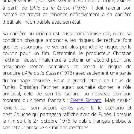
amaigrissement, son vieillissement, son état diminué, visibles
à partir de
L’Aile ou la Cuisse
(1976)
. Il doit ralentir son
rythme de travail et renonce définitivement à sa carrière
théâtrale, incompatible avec son état
.
Sa carrière au cinéma est aussi compromise car, outre sa
condition physique amoindrie, les risques de rechute font
que les assureurs ne veulent plus prendre le risque de le
couvrir pour un film. Déterminé, le producteur Christian
Fechner réussit finalement à obtenir un accord pour une
assurance d’onze semaines et prend le risque de
produire
L’Aile ou la Cuisse
(1976) avec seulement une partie
du tournage assurée
. Pour le grand retour de Louis de
Funès, Christian Fechner aurait souhaité donner le rôle
principal, celui de son fils Gérard, au nouveau comique
montant du cinéma français :
Pierre Richard
. Mais celui-ci
revient sur son accord après avoir lu le scénario
et
c’est Coluche qui partagera l’affiche avec de Funès. Lorsque
le film sort le
27 octobre 1976
, le public français plébiscite
son retour presque six millions d’entrées.