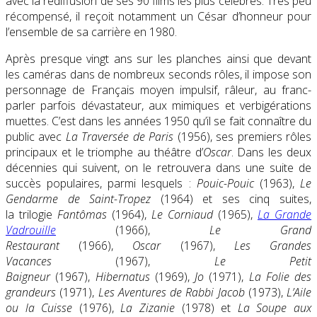
avec la rediffusion de ses 90 films les plus célèbres. Très peu
récompensé, il reçoit notamment un César d’honneur pour
l’ensemble de sa carrière en 1980.
Après presque vingt ans sur les planches ainsi que devant
les caméras dans de nombreux seconds rôles, il impose son
personnage de Français moyen impulsif, râleur, au franc-
parler parfois dévastateur, aux mimiques et verbigérations
muettes. C’est dans les années 1950 qu’il se fait connaître du
public avec
La Traversée de Paris
(1956), ses premiers rôles
principaux et le triomphe au théâtre d’
Oscar
. Dans les deux
décennies qui suivent, on le retrouvera dans une suite de
succès populaires, parmi lesquels :
Pouic-Pouic
(1963),
Le
Gendarme de Saint-Tropez
(1964) et ses cinq suites,
la trilogie
Fantômas
(1964),
Le Corniaud
(1965),
La Grande
Vadrouille
(1966),
Le Grand
Restaurant
(1966),
Oscar
(1967),
Les Grandes
Vacances
(1967),
Le Petit
Baigneur
(1967),
Hibernatus
(1969),
Jo
(1971),
La Folie des
grandeurs
(1971),
Les Aventures de Rabbi Jacob
(1973),
L’Aile
ou la Cuisse
(1976),
La Zizanie
(1978) et
La Soupe aux