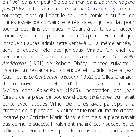
en 1961 dans un petit rôle de barman dans
Le crime ne paie
pas
(1962), le troisième film réalisé par
Gérard Oury
. Lors du
tournage, alors qu’il tient le seul rôle comique du film, de
Funès essaie de convaincre le réalisateur qu’il est fait pour
tourner des films comiques :
« Quant à toi, tu es un auteur
comique, et tu ne parviendras à t’exprimer vraiment que
lorsque tu auras admis cette vérité-là
. »
La même année, il
tient le double rôle des jumeaux Viralot, l’un chef du
personnel et l’autre commissaire, dans
La Belle
Américaine
(1961) de Robert Dhéry. L’année suivante, il
incarne un restaurateur colérique et cupide face à Jean
Gabin dans
Le Gentleman d’Epsom
(1962) de Gilles Grangier.
Il retrouve la tête d’affiche avec Jacqueline
Maillan dans
Pouic-Pouic
(1963), l’adaptation par Jean
Girault de la pièce de boulevard
Sans cérémonie
, qu’il avait
écrite avec Jacques Vilfrid. De Funès avait participé à la
création de la pièce en 1952 il tenait le rôle du maître d’hôtel
incarné par Christian Marin dans le film mais la pièce n’avait
pas connu le succès. Finalement, malgré cet insuccès et les
difficultés rencontrées par le réalisateur auprès des