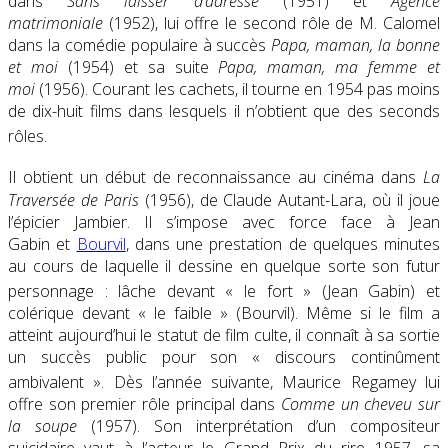
dans
Sans laisser d’adresse
(1951) et
Agence
matrimoniale
(1952), lui offre le second rôle de M. Calomel
dans la comédie populaire à succès
Papa, maman, la bonne
et moi
(1954) et sa suite
Papa, maman, ma femme et
moi
(1956). Courant les cachets, il tourne en 1954 pas moins
de dix-huit films dans lesquels il n’obtient que des seconds
rôles
.
Il obtient un début de reconnaissance
au cinéma dans
La
Traversée de Paris
(1956), de Claude Autant-Lara, où il joue
l’épicier Jambier. Il s’impose avec force face à Jean
Gabin et
Bourvil
, dans une prestation de quelques minutes
au cours de laquelle il dessine en quelque sorte son futur
personnage
: lâche devant
« le fort »
(Jean Gabin) et
colérique devant
« le faible »
(Bourvil). Même si le film a
atteint aujourd’hui le statut de film culte, il connaît à sa sortie
un succès public pour son
« discours continûment
ambivalent
»
. Dès l’année suivante, Maurice Regamey lui
offre son premier rôle principal dans
Comme un cheveu sur
la soupe
(1957). Son interprétation d’un compositeur