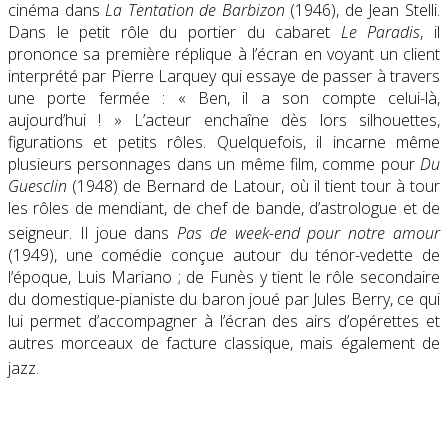
cinéma dans
La Tentation de Barbizon
(1946), de Jean Stelli.
Dans le petit rôle du portier du cabaret
Le Paradis
, il
prononce sa première réplique à l’écran en voyant un client
interprété par Pierre Larquey qui essaye de passer à travers
une porte fermée :
« Ben, il a son compte celui-là,
aujourd’hui ! »
L’acteur enchaîne dès lors silhouettes,
figurations et petits rôles. Quelquefois, il incarne même
plusieurs personnages dans un même film, comme pour
Du
Guesclin
(1948) de Bernard de Latour, où il tient tour à tour
les rôles de mendiant, de chef de bande, d’astrologue et de
seigneur
. Il joue dans
Pas de week-end pour notre amour
(1949), une comédie conçue autour du ténor-vedette de
l’époque, Luis Mariano ; de Funès y tient le rôle secondaire
du domestique-pianiste du baron joué par Jules Berry, ce qui
lui permet d’accompagner à l’écran des airs d’opérettes et
autres morceaux de facture classique, mais également de
jazz
.