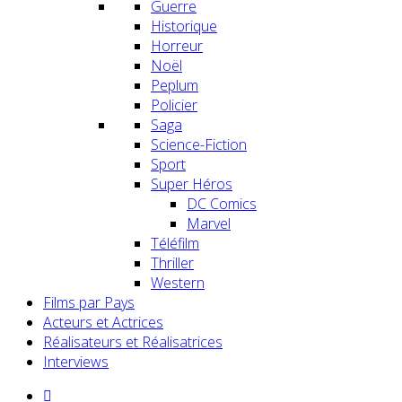
Guerre
Historique
Horreur
Noël
Peplum
Policier
Saga
Science-Fiction
Sport
Super Héros
DC Comics
Marvel
Téléfilm
Thriller
Western
Films par Pays
Acteurs et Actrices
Réalisateurs et Réalisatrices
Interviews