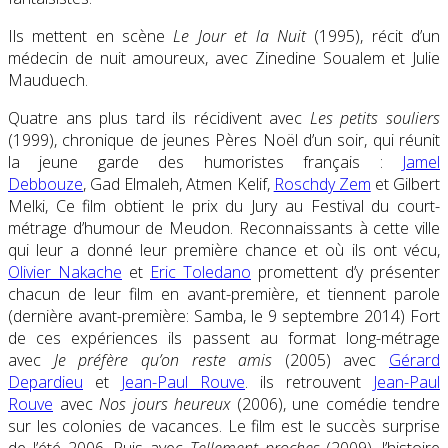
Ils mettent en scène
Le Jour et la Nuit
(1995), récit d’un
médecin de nuit amoureux, avec Zinedine Soualem et Julie
Mauduech.
Quatre ans plus tard ils récidivent avec
Les petits souliers
(1999), chronique de jeunes Pères Noël d’un soir, qui réunit
la jeune garde des humoristes français :
Jamel
Debbouze
, Gad Elmaleh, Atmen Kelif,
Roschdy Zem
et Gilbert
Melki, Ce film obtient le prix du Jury au Festival du court-
métrage d’humour de Meudon. Reconnaissants à cette ville
qui leur a donné leur première chance et où ils ont vécu,
Olivier Nakache
et
Eric Toledano
promettent d’y présenter
chacun de leur film en avant-première, et tiennent parole
(dernière avant-première: Samba, le 9 septembre 2014) Fort
de ces expériences ils passent au format long-métrage
avec
Je préfère qu’on reste amis
(2005) avec
Gérard
Depardieu
et
Jean-Paul Rouve
. ils retrouvent
Jean-Paul
Rouve
avec
Nos jours heureux
(2006), une comédie tendre
sur les colonies de vacances. Le film est le succès surprise
de l’été 2006. Puis avec
Tellement proches
(2009), l’histoire