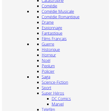
Catastrophe
Comédie
Comédie Musicale
Comédie Romantique
Drame
Espionnage
Fantastique
Films Français
Guerre
Historique
Horreur
Noël
Peplum
Policier
Saga
Science-Fiction
Sport
Super Héros
DC Comics
Marvel
Téléfilm