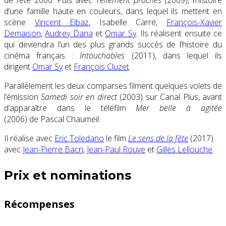
d’une famille haute en couleurs, dans lequel ils mettent en
scène
Vincent Elbaz
, Isabelle Carré,
François-Xavier
Demaison
,
Audrey Dana
et
Omar Sy
. Ils réalisent ensuite ce
qui deviendra l’un des plus grands succès de l’histoire du
cinéma français :
Intouchables
(2011), dans lequel ils
dirigent
Omar Sy
et
François Cluzet
.
Parallèlement les deux comparses filment quelques volets de
l’émission
Samedi soir en direct
(2003) sur Canal Plus, avant
d’apparaître dans le téléfilm
Mer belle à agitée
(2006) de Pascal Chaumeil.
Il réalise avec
Eric Toledano
le film
Le sens de la fête
(2017)
avec
Jean-Pierre Bacri
,
Jean-Paul Rouve
et
Gilles Lellouche
.
Prix et nominations
Récompenses