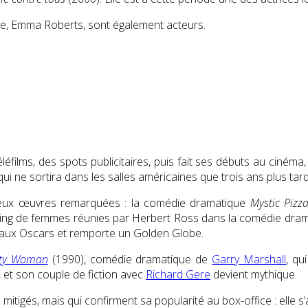
èce, Emma Roberts, sont également acteurs.
léfilms, des spots publicitaires, puis fait ses débuts au cinéma
 qui ne sortira dans les salles américaines que trois ans plus tard
 deux œuvres remarquées : la comédie dramatique
Mystic Pizz
 casting de femmes réunies par Herbert Ross dans la comédie dr
ée aux Oscars et remporte un Golden Globe.
tty Woman
(1990), comédie dramatique de
Garry Marshall
, qu
, et son couple de fiction avec
Richard Gere
devient mythique.
s mitigés, mais qui confirment sa popularité au box-office : elle