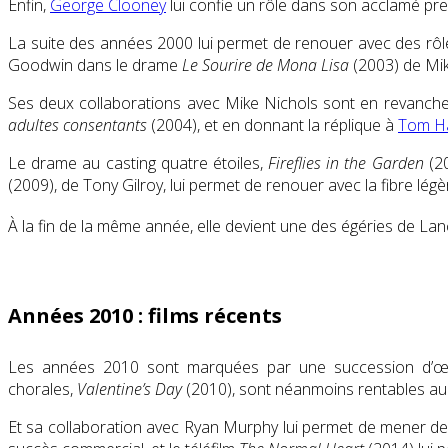
Enfin,
George Clooney
lui confie un rôle dans son acclamé pr
La suite des années 2000 lui permet de renouer avec des rôles
Goodwin dans le drame
Le Sourire de Mona Lisa
(2003) de Mike
Ses deux collaborations avec Mike Nichols sont en revanche a
adultes consentants
(2004), et en donnant la réplique à
Tom H
Le drame au casting quatre étoiles,
Fireflies in the Garden
(20
(2009), de Tony Gilroy, lui permet de renouer avec la fibre lé
À la fin de la même année, elle devient une des égéries de L
Années 2010 : films récents
Les années 2010 sont marquées par une succession d’œu
chorales,
Valentine’s Day
(2010), sont néanmoins rentables au 
Et sa collaboration avec Ryan Murphy lui permet de mener des