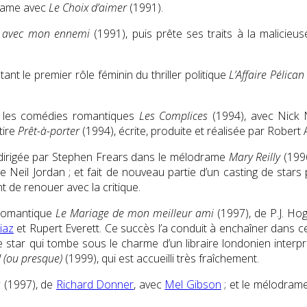
drame avec
Le Choix d’aimer
(1991).
s avec mon ennemi
(1991), puis prête ses traits à la malicieu
nt le premier rôle féminin du thriller politique
L’Affaire Pélican
 : les comédies romantiques
Les Complices
(1994), avec Nick 
tire
Prêt-à-porter
(1994), écrite, produite et réalisée par Robert 
st dirigée par Stephen Frears dans le mélodrame
Mary Reilly
(1996
e Neil Jordan ; et fait de nouveau partie d’un casting de star
nt de renouer avec la critique.
 romantique
Le Mariage de mon meilleur ami
(1997), de P.J. Ho
iaz
et Rupert Everett. Ce succès l’a conduit à enchaîner dans ce 
e star qui tombe sous le charme d’un libraire londonien interp
d (ou presque)
(1999), qui est accueilli très fraîchement.
s
(1997), de
Richard Donner
, avec
Mel Gibson
; et le mélodram