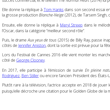
succès commercial, et le téléfilm
The Normal Heart
(2014) lui 
Elle donne la réplique à
Tom Hanks
dans son second essai en 
la grosse production
Blanche-Neige
(2012), de Tarsem Singh, où
Ensuite, elle donne la réplique à
Meryl Streep
dans le mélodr
l’Oscar, dans la catégorie “meilleur second rôle”.
Puis, le drame
Aux yeux de tous
(2015) de Billy Ray, passe inap
côtés de
Jennifer Aniston
, dont la sortie est prévue pour la f
Lors du Festival de Cannes 2016 elle vient monter les marche
côté de
George Clooney
.
En 2017, elle participe à l’émission de survie
En pleine nat
Rodriguez
,
Ben Stiller
ou encore l’ancien Président des États-U
Plutôt rare à la télévision, l’actrice accepte en 2018 de jouer l
puisqu’elle décroche une citation pour le Golden Globe de la m