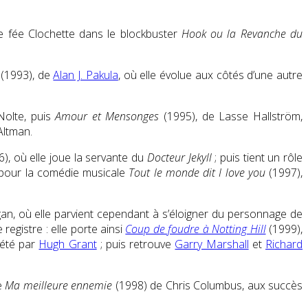
se fée Clochette dans le blockbuster
Hook ou la Revanche du
(1993), de
Alan J. Pakula
, où elle évolue aux côtés d’une autre
Nolte, puis
Amour et Mensonges
(1995), de Lasse Hallström,
Altman.
), où elle joue la servante du
Docteur Jekyll
; puis tient un rôle
s pour la comédie musicale
Tout le monde dit I love you
(1997),
gan, où elle parvient cependant à s’éloigner du personnage de
registre : elle porte ainsi
Coup de foudre à Notting Hill
(1999),
rété par
Hugh Grant
; puis retrouve
Garry Marshall
et
Richard
e
Ma meilleure ennemie
(1998) de Chris Columbus, aux succès