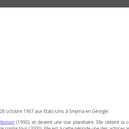
28 octobre 1967
aux Etats-Unis à Smyrna en Géorgie.
y Woman
(1990), et devient une star planétaire. Elle obtient la
le contre tous
(2000). Elle est à cette période une des actrices 