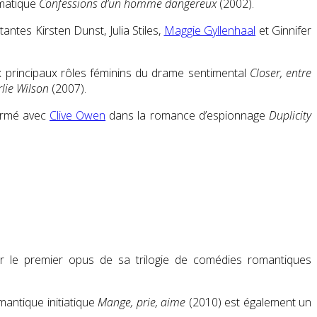
amatique
Confessions d’un homme dangereux
(2002).
ntes Kirsten Dunst, Julia Stiles,
Maggie Gyllenhaal
et Ginnifer
ux principaux rôles féminins du drame sentimental
Closer, entre
lie Wilson
(2007).
formé avec
Clive Owen
dans la romance d’espionnage
Duplicity
 le premier opus de sa trilogie de comédies romantiques
mantique initiatique
Mange, prie, aime
(2010) est également un