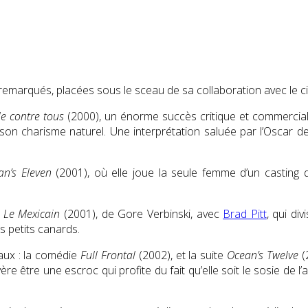
 remarqués, placées sous le sceau de sa collaboration avec le 
le contre tous
(2000), un énorme succès critique et commercial
on charisme naturel. Une interprétation saluée par l’Oscar de 
an’s Eleven
(2001), où elle joue la seule femme d’un casting
n
Le Mexicain
(2001), de Gore Verbinski, avec
Brad Pitt
, qui div
ins petits canards.
aux : la comédie
Full Frontal
(2002), et la suite
Ocean’s Twelve
(
être une escroc qui profite du fait qu’elle soit le sosie de l’a