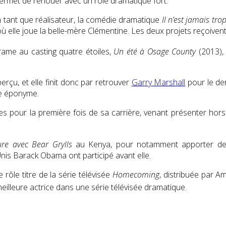
permet de renouer avec un rôle dramatique fort.
tant que réalisateur, la comédie dramatique
Il n’est jamais tro
 elle joue la belle-mère Clémentine. Les deux projets reçoivent 
ame au casting quatre étoiles,
Un été à Osage County
(2013),
erçu, et elle finit donc par retrouver
Garry Marshall
pour le der
ête éponyme.
s pour la première fois de sa carrière, venant présenter hors
ure avec Bear Grylls
au Kenya, pour notamment apporter de
nis Barack Obama ont participé avant elle.
e rôle titre de la série télévisée
Homecoming
, distribuée par A
eilleure actrice dans une série télévisée dramatique
.