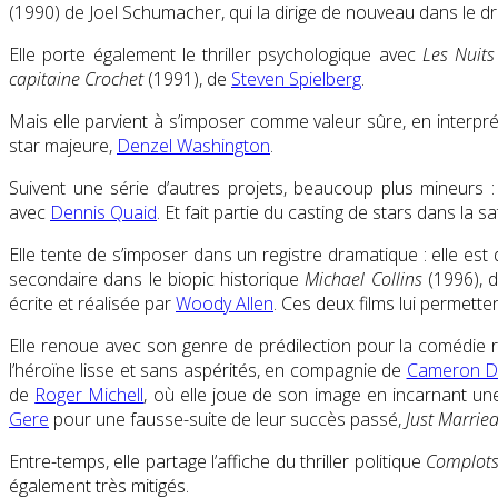
(1990) de Joel Schumacher, qui la dirige de nouveau dans le 
Elle porte également le thriller psychologique avec
Les Nuit
capitaine Crochet
(1991), de
Steven Spielberg
.
Mais elle parvient à s’imposer comme valeur sûre, en interpréta
star majeure,
Denzel Washington
.
Suivent une série d’autres projets, beaucoup plus mineurs
avec
Dennis Quaid
. Et fait partie du casting de stars dans la sa
Elle tente de s’imposer dans un registre dramatique : elle e
secondaire dans le biopic historique
Michael Collins
(1996), d
écrite et réalisée par
Woody Allen
. Ces deux films lui permette
Elle renoue avec son genre de prédilection pour la comédie
l’héroïne lisse et sans aspérités, en compagnie de
Cameron D
de
Roger Michell
, où elle joue de son image en incarnant un
Gere
pour une fausse-suite de leur succès passé,
Just Marrie
Entre-temps, elle partage l’affiche du thriller politique
Complot
également très mitigés.