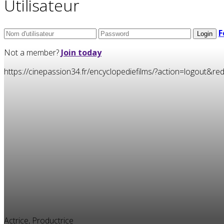
Utilisateur
F
Not a member?
Join today
https://cinepassion34.fr/encyclopediefilms/?action=logou
Actrice, Productrice