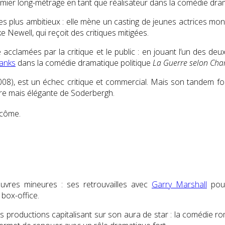
emier long-métrage en tant que réalisateur dans la comédie dr
 plus ambitieux : elle mène un casting de jeunes actrices monta
 Newell, qui reçoit des critiques mitigées.
cclamées par la critique et le public : en jouant l’un des de
anks
dans la comédie dramatique politique
La Guerre selon Char
08), est un échec critique et commercial. Mais son tandem 
gère mais élégante de Soderbergh.
ancôme
.
vres mineures : ses retrouvailles avec
Garry Marshall
pour
box-office.
 productions capitalisant sur son aura de star : la comédie ro