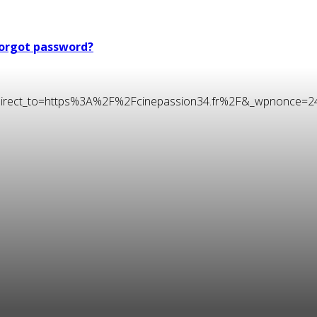
orgot password?
t&redirect_to=https%3A%2F%2Fcinepassion34.fr%2F&_wpnonce=