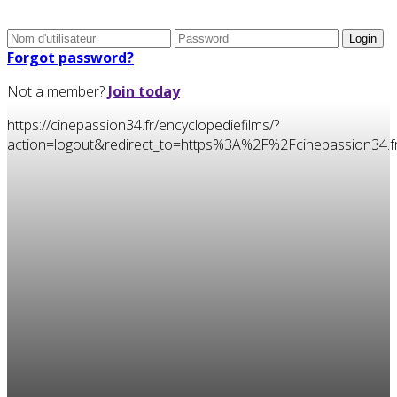
Forgot password?
Not a member?
Join today
https://cinepassion34.fr/encyclopediefilms/?
action=logout&redirect_to=https%3A%2F%2Fcinepassion3