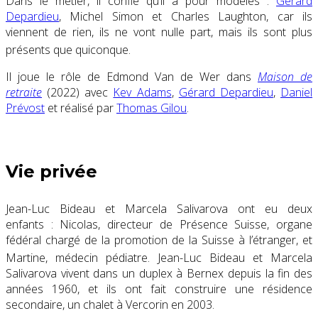
Dans le métier, il confie qu’il a pour modèles :
Gérard
Depardieu
, Michel Simon et Charles Laughton, car ils
viennent de rien, ils ne vont nulle part, mais ils sont plus
présents que quiconque
.
Il joue le rôle de Edmond Van de Wer dans
Maison de
retraite
(2022) avec
Kev Adams
,
Gérard Depardieu
,
Daniel
Prévost
et réalisé par
Thomas Gilou
.
Vie privée
Jean-Luc Bideau et Marcela Salivarova ont eu deux
enfants : Nicolas, directeur de Présence Suisse, organe
fédéral chargé de la promotion de la Suisse à l’étranger, et
Martine, médecin pédiatre
. Jean-Luc Bideau et Marcela
Salivarova vivent dans un duplex à Bernex depuis la fin des
années 1960, et ils ont fait construire une résidence
secondaire, un chalet à Vercorin en 2003.