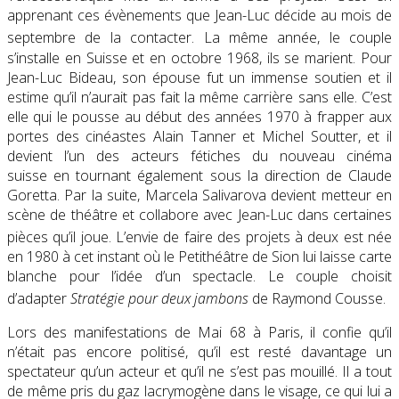
apprenant ces évènements que Jean-Luc décide au mois de
septembre de la contacter
. La même année, le couple
s’installe en Suisse et en octobre 1968, ils se marient. Pour
Jean-Luc Bideau, son épouse fut un immense soutien et il
estime qu’il n’aurait pas fait la même carrière sans elle. C’est
elle qui le pousse au début des années 1970 à frapper aux
portes des cinéastes Alain Tanner et Michel Soutter, et il
devient l’un des acteurs fétiches du nouveau cinéma
suisse en tournant également sous la direction de Claude
Goretta. Par la suite, Marcela Salivarova devient metteur en
scène de théâtre et collabore avec Jean-Luc dans certaines
pièces qu’il joue
. L’envie de faire des projets à deux est née
en 1980 à cet instant où le Petithéâtre de Sion lui laisse carte
blanche pour l’idée d’un spectacle. Le couple choisit
d’adapter
Stratégie pour deux jambons
de Raymond Cousse
.
Lors des manifestations de Mai 68 à Paris, il confie qu’il
n’était pas encore politisé, qu’il est resté davantage un
spectateur qu’un acteur et qu’il ne s’est pas mouillé. Il a tout
de même pris du gaz lacrymogène dans le visage, ce qui lui a