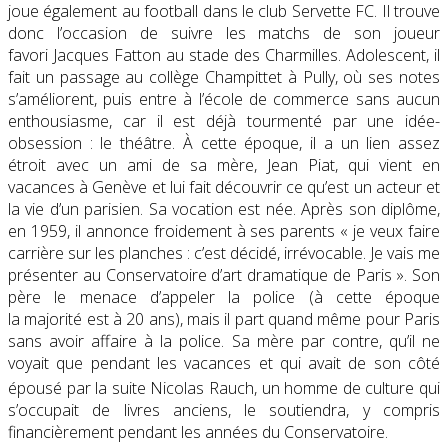
joue également au football dans le club Servette FC. Il trouve
donc l’occasion de suivre les matchs de son joueur
favori Jacques Fatton au stade des Charmilles. Adolescent, il
fait un passage au collège Champittet à Pully, où ses notes
s’améliorent, puis entre à l’école de commerce sans aucun
enthousiasme, car il est déjà tourmenté par une idée-
obsession : le théâtre. À cette époque, il a un lien assez
étroit avec un ami de sa mère, Jean Piat, qui vient en
vacances à Genève et lui fait découvrir ce qu’est un acteur et
la vie d’un parisien. Sa vocation est née. Après son diplôme,
en 1959, il annonce froidement à ses parents
« je veux faire
carrière sur les planches : c’est décidé, irrévocable. Je vais me
présenter au Conservatoire d’art dramatique de Paris »
. Son
père le menace d’appeler la police (à cette époque
la majorité est à 20 ans), mais il part quand même pour Paris
sans avoir affaire à la police. Sa mère par contre, qu’il ne
voyait que pendant les vacances et qui avait de son côté
épousé par la suite Nicolas Rauch
, un homme de culture qui
s’occupait de livres anciens, le soutiendra, y compris
financièrement pendant les années du Conservatoire.