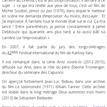
carrière au cinéma, c’est le jeu d’improvisation. Il déclare à ce
sujet :
« ce qui m’a révélé aux yeux de tous, c’est un film de
Michel Soutter,
James ou pas
(1970), dans lequel le metteur
en scène me demanda d’improviser. Au moins, d’essayer… Et
j’ai improvisé. À l’arrivée, tout le monde était sur le cul. Ça m’a
lancé ! Entre parenthèses, je pense constamment à Jamel
Debbouze qui, quarante ans plus tard, a lui aussi bâti sa
carrière sur l’improvisation »
.
En 2007, il fait partie du jury des longs-métrages
ème
du
42
Festival international du film de Karlovy Vary.
Il est remarqué dans la série
Ainsi soient-ils
(2012-2015),
diffusée sur Arte, dans le rôle du père Étienne Fromenger,
directeur du séminaire des Capucins.
On aperçoit furtivement Jean-Luc Bideau dans une archive
du film
La Salamandre
(1971) d’Alain Tanner. Cette archive
est visible dans le long métrage
Deux automnes trois hivers
(2013) de Sébastien Betbeder
.