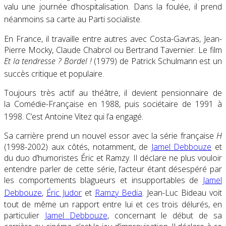
valu une journée d’hospitalisation. Dans la foulée, il prend
néanmoins sa carte au Parti socialiste
.
En France, il travaille entre autres avec Costa-Gavras, Jean-
Pierre Mocky, Claude Chabrol ou Bertrand Tavernier. Le film
Et la tendresse ? Bordel !
(1979) de Patrick Schulmann est un
succès critique et populaire
.
Toujours très actif au théâtre, il devient pensionnaire de
la Comédie-Française en 1988, puis sociétaire de 1991 à
1998
. C’est Antoine Vitez qui l’a engagé
.
Sa carrière prend un nouvel essor avec la série française
H
(1998-2002) aux côtés, notamment, de
Jamel Debbouze
et
du duo d’humoristes Éric et Ramzy. Il déclare ne plus vouloir
entendre parler de cette série, l’acteur étant désespéré par
les comportements blagueurs et insupportables de
Jamel
Debbouze
,
Éric Judor
et
Ramzy Bedia
. Jean-Luc Bideau voit
tout de même un rapport entre lui et ces trois délurés, en
particulier
Jamel Debbouze
, concernant le début de sa