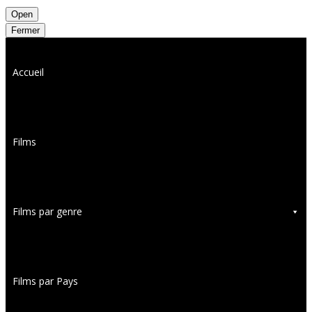
Open
Fermer
Accueil
Films
Films par genre
Films par Pays