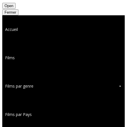
Open
Fermer
Accueil
Films
Films par genre
Films par Pays