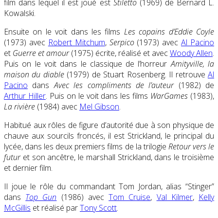
film dans lequel il est joué est
Stiletto
(1969) de Bernard L.
Kowalski.
Ensuite on le voit dans les films
Les copains d’Eddie Coyle
(1973) avec
Robert Mitchum
,
Serpico
(1973) avec
Al Pacino
et
Guerre et amour
(1975) écrite, réalisé et avec
Woody Allen
.
Puis on le voit dans le classique de l’horreur
Amityville, la
maison du diable
(1979) de Stuart Rosenberg. Il retrouve
Al
Pacino
dans
Avec les compliments de l’auteur
(1982) de
Arthur Hiller
. Puis on le voit dans les films
WarGames
(1983),
La rivière
(1984) avec
Mel Gibson
.
Habitué aux rôles de figure d’autorité due à son physique de
chauve aux sourcils froncés, il est Strickland, le principal du
lycée, dans les deux premiers films de la trilogie
Retour vers le
futur
et son ancêtre, le marshall Strickland, dans le troisième
et dernier film.
Il joue le rôle du commandant Tom Jordan, alias “Stinger”
dans
Top Gun
(1986) avec
Tom Cruise
,
Val Kilmer
,
Kelly
McGillis
et réalisé par
Tony Scott
.