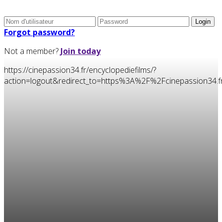
Forgot password?
Not a member?
Join today
https://cinepassion34.fr/encyclopediefilms/?
action=logout&redirect_to=https%3A%2F%2Fcinepassion3