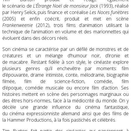
le scénario de
L’Étrange Noël de monsieur Jack
(1993), réalisé
par Henry Selick, puis finance et coréalise
Les Noces funèbres
(2005) et enfin coécrit, produit et met en scène
Frankenweenie
(2012), trois films d’animation utilisant la
technique de l’animation en volume et des marionnettes qui
évoluent dans des décors réels.
Son cinéma se caractérise par un défilé de monstres et de
créatures et un mélange d’humour noir, d’ironie et
de macabre. Restant fidèle à son style, le cinéaste explore
plusieurs genres qu’il enchevêtre par moments: film
d’épouvante, drame intimiste, conte, mélodrame, biographie
filmée, film de science-fiction, comédie, film
d’époque, comédie musicale ou encore film d’action. Ses
histoires mettent en scène des personnages marginaux ou
des êtres hors-normes, face à la médiocrité du monde. On y
décèle une grande influence du cinéma fantastique,
du cinéma expressionniste allemand ainsi que des films de
la Hammer Productions, à la fois pastichés et célébrés.
Tim Burton fait partie des cinéastes qui parviennent à