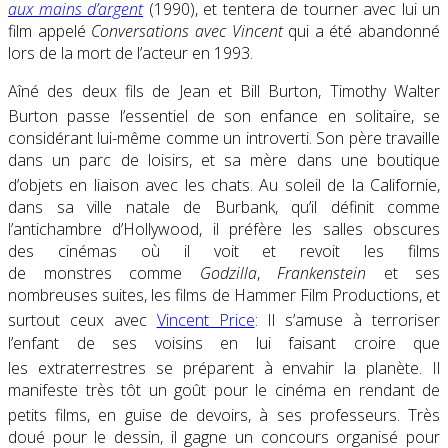
aux mains d’argent
(1990), et tentera de tourner avec lui un
film appelé
Conversations avec Vincent
qui a été abandonné
lors de la mort de l’acteur en 1993.
Aîné des deux fils de Jean et Bill Burton, Timothy Walter
Burton
passe l’essentiel de son enfance en solitaire, se
considérant lui-même comme un introverti. Son père travaille
dans un parc de loisirs, et sa mère dans une boutique
d’objets en liaison avec les chats
. Au soleil de la Californie,
dans sa ville natale de Burbank, qu’il définit comme
l’antichambre d’Hollywood, il préfère les salles obscures
des cinémas où il voit et revoit les films
de monstres comme
Godzilla
,
Frankenstein
et ses
nombreuses suites, les films de Hammer Film Productions, et
surtout ceux avec
Vincent Price
: Il s’amuse à terroriser
l’enfant de ses voisins en lui faisant croire que
les extraterrestres se préparent à envahir la planète
. Il
manifeste très tôt un goût pour le cinéma en rendant de
petits films, en guise de devoirs, à ses professeurs
. Très
doué pour le dessin, il gagne un concours organisé pour