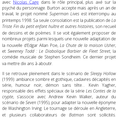
avec
Nicolas Cage
dans le rôle principal, plus axé sur la
psyché du personnage. Burton accepte mais après un an de
travail, le projet nommé
Superman Lives
est interrompu au
printemps 1998
. Sa seule consolation est la publication de
La
Triste Fin du petit enfant huître et autres histoires
, son recueil
de dessins et de poèmes
. Il se voit également proposer de
nombreux projets parmi lesquels une nouvelle adaptation de
la nouvelle d’Edgar Allan Poe,
La Chute de la maison Usher
,
et
Sweeney Todd : Le Diabolique Barbier de Fleet Street
, la
comédie musicale de Stephen Sondheim. Ce dernier projet
va mettre dix ans à aboutir
.
Il se retrouve pleinement dans le scénario de
Sleepy Hollow
(1999): ambiance sombre et gothique, cadavres décapités en
série, humour noir, démon sans tête… Kevin Yagher,
responsable des effets spéciaux de la série
Les Contes de la
crypte
, s’associe avec Andrew Kevin Walker, auteur du
scénario de
Seven
(1995)
, pour adapter la nouvelle éponyme
de Washington Irving. Le tournage se déroule en Angleterre,
et plusieurs collaborateurs de
Batman
sont sollicités
.