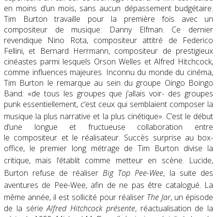
en moins d’un mois, sans aucun dépassement budgétaire.
Tim Burton travaille pour la première fois avec un
compositeur de musique: Danny Elfman. Ce dernier
revendique Nino Rota, compositeur attitré de Federico
Fellini, et Bernard Herrmann, compositeur de prestigieux
cinéastes parmi lesquels Orson Welles et Alfred Hitchcock,
comme influences majeures. Inconnu du monde du cinéma,
Tim Burton le remarque au sein du groupe Oingo Boingo
Band: «de tous les groupes que j’allais voir- des groupes
punk essentiellement, c’est ceux qui semblaient composer la
musique la plus narrative et la plus cinétique»
. C’est le début
d’une longue et fructueuse collaboration entre
le compositeur et le réalisateur. Succès surprise au box-
office, le premier long métrage de Tim Burton divise la
critique
, mais l’établit comme metteur en scène
. Lucide,
Burton refuse de réaliser
Big Top Pee-Wee
, la suite des
aventures de Pee-Wee, afin de ne pas être catalogué
. La
même année, il est sollicité pour réaliser
The Jar
, un épisode
de la série
Alfred Hitchcock présente
, réactualisation de la