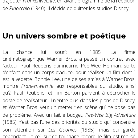
d’ajouter
Frankenweenie
, en avant-programme de la réédition
de
Pinocchio
(1940)
. Il décide de quitter les studios Disney
.
Un univers sombre et poétique
La chance lui sourit en 1985. La firme
cinématographique Warner Bros. a passé un contrat avec
l’acteur Paul Reubens qui incarne Pee-Wee Herman, sorte
d’enfant dans un corps d’adulte, pour réaliser un film dont il
est la vedette. Bonnie Lee, une de ses amies à Warner Bros.
montre
Frankenweenie
aux responsables du studio, ainsi
qu’à Paul Reubens, et Tim Burton parvient à décrocher le
poste de réalisateur
. Il n’entre plus dans les plans de Disney,
et Warner Bros. veut un metteur en scène qui ne pose pas
de problème
. Avec un faible budget,
Pee-Wee Big Adventure
(1985)
n’est pas l’une des priorités du studio qui concentre
son attention sur
Les Goonies
(1985)
, mais qui garde
cependant un œil sur ce tournage record: le film est réalisé