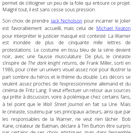
permet de s’éloigner un peu de la folie qui entoure ce projet
.
Malgré tout, il est sans cesse sous pression.
Son choix de prendre
Jack Nicholson
pour incarner le Joker
est favorablement accueilli
, mais celui de
Michael Keaton
pour interpréter le justicier masqué est contesté
. La Warner
est inondée de plus de cinquante mille lettres de
protestations
. Le costume en tissu bleu de la série devient
noir, avec une fausse musculature. De plus, le cinéaste
s’inspire de
The dark knight returns
, de Frank Miller, sorti en
1986, pour créer un univers visuel assez noir pour illustrer la
part sombre du héros et le thème du double
. Les décors se
veulent assez proches de l’expressionnisme allemand et du
cinéma de Fritz Lang. Il veut effectuer un retour aux sources
qui prête à discussion, voire à polémique chez certains fans,
à tel point que le
Wall Street Journal
en fait sa Une
. Mais
le cinéaste, soutenu par ses principaux acteurs
, ainsi que par
les responsables de la Warner
, ne veut rien lâcher. Bob
Kane, créateur de Batman, déclare à Tim Burton être surpris
par certains de ses choix artistiques, mais dans l’ensemble