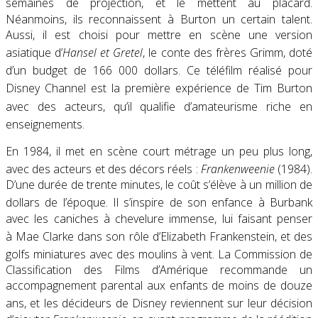
semaines de projection, et le mettent au placard
.
Néanmoins, ils reconnaissent à Burton un certain talent.
Aussi, il est choisi pour mettre en scène une version
asiatique d’
Hansel et Gretel
, le conte des frères Grimm
, doté
d’un budget de 166 000 dollars
. Ce téléfilm réalisé pour
Disney Channel
est la première expérience de Tim Burton
avec des acteurs
, qu’il qualifie d’amateurisme riche en
enseignements
.
En 1984, il met en scène court métrage un peu plus long,
avec des acteurs et des décors réels :
Frankenweenie
(1984)
.
D’une durée de trente minutes, le coût s’élève à un million de
dollars de l’époque
. Il s’inspire de son enfance à Burbank
avec les caniches à chevelure immense, lui faisant penser
à Mae Clarke dans son rôle d’Elizabeth Frankenstein
, et des
golfs miniatures avec des moulins à vent
. La Commission de
Classification des Films d’Amérique recommande un
accompagnement parental aux enfants de moins de douze
ans
, et les décideurs de Disney reviennent sur leur décision