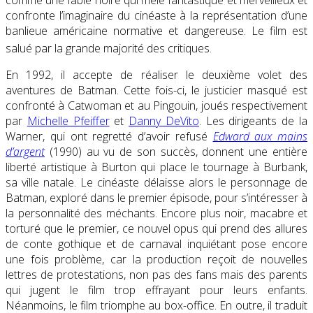
confronte l’imaginaire du cinéaste à la représentation d’une
banlieue américaine normative et dangereuse. Le film est
salué par la grande majorité des critiques
.
En 1992, il accepte de réaliser le deuxième volet des
aventures de Batman. Cette fois-ci, le justicier masqué est
confronté à
Catwoman
et au Pingouin, joués respectivement
par
Michelle Pfeiffer
et
Danny DeVito
. Les dirigeants de la
Warner, qui ont regretté d’avoir refusé
Edward aux mains
d’argent
(1990) au vu de son succès, donnent une entière
liberté artistique à Burton qui place le tournage à Burbank,
sa ville natale. Le cinéaste délaisse alors le personnage de
Batman, exploré dans le premier épisode, pour s’intéresser à
la personnalité des méchants. Encore plus noir, macabre et
torturé que le premier, ce nouvel opus qui prend des allures
de conte gothique et de carnaval inquiétant pose encore
une fois problème, car la production reçoit de nouvelles
lettres de protestations, non pas des fans mais des parents
qui jugent le film trop effrayant pour leurs enfants.
Néanmoins, le film triomphe au box-office. En outre, il traduit