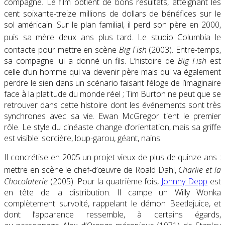
compagne
. Le film obtient de bons résultats, atteignant les
cent soixante-treize millions de dollars de bénéfices sur le
sol américain. Sur le plan familial, il perd son père en 2000,
puis sa mère deux ans plus tard
. Le studio Columbia le
contacte pour mettre en scène
Big Fish
(2003)
. Entre-temps,
sa compagne lui a donné un fils. L’histoire de
Big Fish
est
celle d’un homme qui va devenir père mais qui va également
perdre le sien dans un scénario faisant l’éloge de l’imaginaire
face à la platitude du monde réel ; Tim Burton ne peut que se
retrouver dans cette histoire dont les événements sont très
synchrones avec sa vie. Ewan McGregor tient le premier
rôle. Le style du cinéaste change d’orientation, mais sa griffe
est visible: sorcière, loup-garou, géant, nains.
Il concrétise en 2005 un projet vieux de plus de quinze ans :
mettre en scène le chef-d’œuvre de Roald Dahl
,
Charlie et la
Chocolaterie
(2005). Pour la quatrième fois,
Johnny Depp
est
en tête de la distribution. Il campe un Willy Wonka
complètement survolté, rappelant le démon Beetlejuice, et
dont l’apparence ressemble, à certains égards,