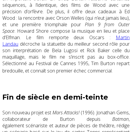
séquences, à l’identique, des films de Wood avec une
précision d’orfèvre. De plus, il offre deux cadeaux à Ed
Wood : la rencontre avec Orson Welles (qui n’eut jamais lieu),
et une première triomphale pour
Plan 9 from Outer
Space
. Howard Shore compose la musique en lieu et place
d’Elfman. Le film remporte deux Oscars :
Martin
Landau
décroche la statuette du meilleur second rôle pour
son interprétation de Bela Lugosi et Rick Baker celle du
maquillage, mais le film ne s’inscrit pas au box-office.
Sélectionné au Festival de Cannes 1995, Tim Burton repart
bredouille, et connaît son premier échec commercial
.
Fin de siècle en demi-teinte
Son nouveau projet est
Mars Attacks!
(1996)
. Jonathan Gems,
collaborateur de Burton depuis
Batman
,
également scénariste et auteur de pièces de théâtre, rédige