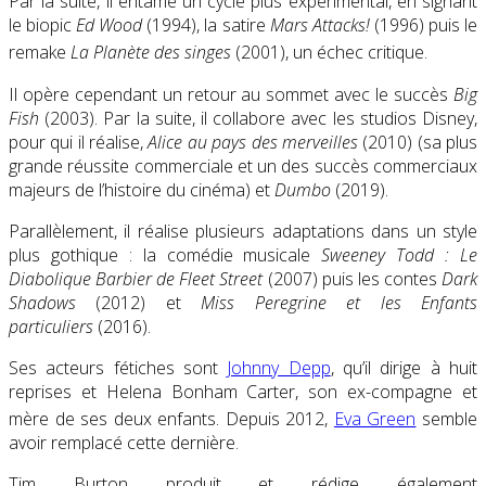
Par la suite, il entame un cycle plus expérimental, en signant
le biopic
Ed Wood
(1994), la satire
Mars Attacks!
(1996) puis le
remake
La Planète des singes
(2001), un échec critique
.
Il opère cependant un retour au sommet avec le succès
Big
Fish
(2003). Par la suite, il collabore avec les studios Disney,
pour qui il réalise,
Alice au pays des merveilles
(2010) (sa plus
grande réussite commerciale et un des succès commerciaux
majeurs de l’histoire du cinéma) et
Dumbo
(2019).
Parallèlement, il réalise plusieurs adaptations dans un style
plus gothique : la comédie musicale
Sweeney Todd : Le
Diabolique Barbier de Fleet Street
(2007) puis les contes
Dark
Shadows
(2012) et
Miss Peregrine et les Enfants
particuliers
(2016).
Ses acteurs fétiches sont
Johnny Depp
, qu’il dirige à huit
reprises et Helena Bonham Carter, son ex-compagne et
mère de ses deux enfants
. Depuis 2012,
Eva Green
semble
avoir remplacé cette dernière.
Tim Burton produit et rédige également