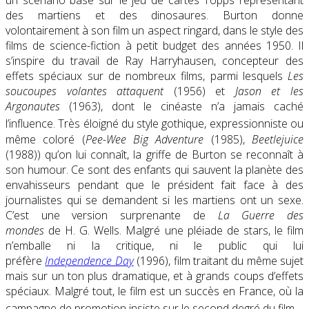
un scénario basé sur le jeu de cartes Topps représentant
des martiens et des dinosaures. Burton donne
volontairement à son film un aspect ringard, dans le style des
films de science-fiction à petit budget des années 1950. Il
s’inspire du travail de Ray Harryhausen, concepteur des
effets spéciaux sur de nombreux films, parmi lesquels
Les
soucoupes volantes attaquent
(1956) et
Jason et les
Argonautes
(1963), dont le cinéaste n’a jamais caché
l’influence
. Très éloigné du style gothique, expressionniste ou
même coloré (
Pee-Wee Big Adventure
(1985),
Beetlejuice
(1988)) qu’on lui connaît, la griffe de Burton se reconnaît à
son humour. Ce sont des enfants qui sauvent la planète des
envahisseurs pendant que le président fait face à des
journalistes qui se demandent si les martiens ont un sexe.
C’est une version surprenante de
La Guerre des
mondes
de H. G. Wells. Malgré une pléiade de stars, le film
n’emballe ni la critique, ni le public qui lui
préfère
Independence Day
(1996), film traitant du même sujet
mais sur un ton plus dramatique, et à grands coups d’effets
spéciaux. Malgré tout, le film est un succès en France, où la
campagne de promotion insiste sur le second degré du film
.