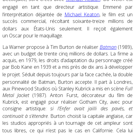
engagé en tant que directeur artistique
. Emmené par
l’interprétation déjantée de
Michael Keaton
, le film est un
succès commercial, récoltant soixante-treize millions de
dollars aux États-Unis seulement
. Il reçoit également
un Oscar pour le maquillage.
La Warner propose à Tim Burton de réaliser
Batman
(1989),
avec un budget de trente cinq millions de dollars. La firme a
acquis, en 1979, les droits d’adaptation du personnage créé
par Bob Kane en 1939 et a mis près de dix ans à développer
le projet
. Séduit depuis toujours par la face cachée, la double
personnalité de Batman, Burton accepte
. Il part à Londres,
aux
Pinewood Studios
où Stanley Kubrick a mis en scène
Full
Metal Jacket
(1987). Anton Furst, décorateur du film de
Kubrick, est engagé pour réaliser Gotham City, avec pour
consigne artistique:
si l’Enfer avait jailli des pavés, et
continuait à s’étendre
. Burton choisit la capitale anglaise, car
les studios appropriés à un tournage de cet ampleur sont
tous libres, ce qui n’est pas le cas en Californie
. Cela lui