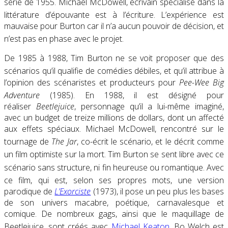
série de 1955. Michael McDowell, écrivain spécialisé dans la
littérature d’épouvante est à l’écriture
. L’expérience est
mauvaise pour Burton car il n’a aucun pouvoir de décision, et
n’est pas en phase avec le projet
.
De 1985 à 1988, Tim Burton ne se voit proposer que des
scénarios qu’il qualifie de comédies débiles
, et qu’il attribue à
l’opinion des scénaristes et producteurs pour
Pee-Wee Big
Adventure
(1985)
. En 1988, il est désigné pour
réaliser
Beetlejuice
, personnage qu’il a lui-même imaginé,
avec un budget de treize millions de dollars, dont un affecté
aux effets spéciaux. Michael McDowell, rencontré sur le
tournage de
The Jar
, co-écrit le scénario
, et le décrit comme
un film optimiste sur la mort
. Tim Burton se sent libre avec ce
scénario sans structure, ni fin heureuse ou romantique
. Avec
ce film, qui est, selon ses propres mots
, une version
parodique de
L’Exorciste
(1973), il pose un peu plus les bases
de son univers macabre, poétique, carnavalesque et
comique. De nombreux gags, ainsi que le maquillage de
Beetlejuice
, sont créés avec
Michael Keaton
. Bo Welch est