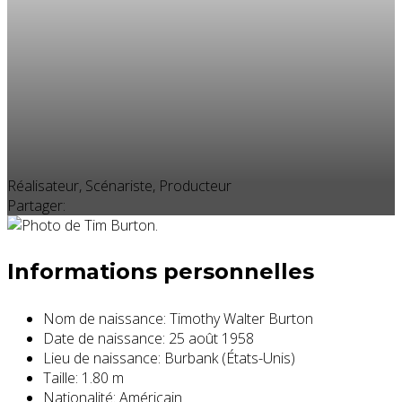
Réalisateur, Scénariste, Producteur
Partager:
Informations personnelles
Nom de naissance:
Timothy Walter Burton
Date de naissance:
25 août 1958
Lieu de naissance:
Burbank (États-Unis)
Taille:
1.80 m
Nationalité:
Américain