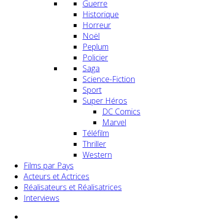
Guerre
Historique
Horreur
Noël
Peplum
Policier
Saga
Science-Fiction
Sport
Super Héros
DC Comics
Marvel
Téléfilm
Thriller
Western
Films par Pays
Acteurs et Actrices
Réalisateurs et Réalisatrices
Interviews