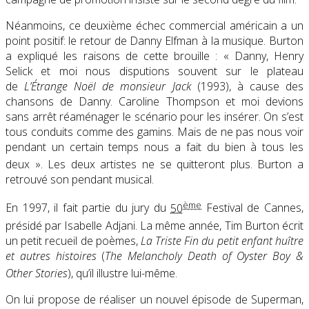
Néanmoins, ce deuxième échec commercial américain a un
point positif: le retour de Danny Elfman à la musique. Burton
a expliqué les raisons de cette brouille : « Danny, Henry
Selick et moi nous disputions souvent sur le plateau
de
L’Étrange Noël de monsieur Jack
(1993), à cause des
chansons de Danny. Caroline Thompson et moi devions
sans arrêt réaménager le scénario pour les insérer. On s’est
tous conduits comme des gamins. Mais de ne pas nous voir
pendant un certain temps nous a fait du bien à tous les
deux »
. Les deux artistes ne se quitteront plus. Burton a
retrouvé son pendant musical.
ème
En 1997, il fait partie du jury du
50
Festival de Cannes,
présidé par Isabelle Adjani
. La même année, Tim Burton écrit
un petit recueil de poèmes,
La Triste Fin du petit enfant huître
et autres histoires
(
The Melancholy Death of Oyster Boy &
Other Stories
), qu’il illustre lui-même
.
On lui propose de réaliser un nouvel épisode de Superman,