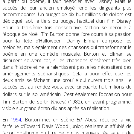
à partir du poème, il faut négocier avec Disney. Mais le
succès de leur ancien employé rend les dirigeants plus
accommodants. Un budget de dix-huit millions de dollars est
débloqué, soit le tiers du budget habituel d’un film Disney.
Pour la troisième fois consécutive, l’action se déroule à
l’époque de Noël. Tim Burton donne libre cours à sa passion
pour la fête d’Halloween. Danny Elfman compose les
mélodies, mais également des chansons qui transforment le
poème en une comédie musicale. Burton et Elfman se
disputent souvent car, si les chansons s’insèrent très bien
dans l’histoire et ne la ralentissent pas, elles nécessitent des
aménagements scénaristiques. Cela a pour effet que les
deux amis se fâchent; une brouille qui durera trois ans. Le
succès est au rendez-vous, avec cinquante-huit millions de
dollars sur le sol américain
. C’est également l’occasion pour
Tim Burton de sortir
Vincent
(1982), en avant-programme
,
visible sur grand écran dix ans après sa réalisation.
En
1994
, Burton met en scène
Ed Wood
, récit de la vie
farfelue d’Edward Davis Wood Junior, réalisateur affublé de
façon posthume du titre de « plus mauvais réalisateur de