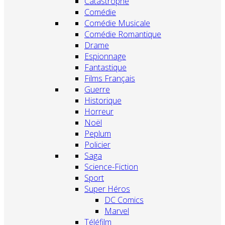
Catastrophe
Comédie
Comédie Musicale
Comédie Romantique
Drame
Espionnage
Fantastique
Films Français
Guerre
Historique
Horreur
Noël
Peplum
Policier
Saga
Science-Fiction
Sport
Super Héros
DC Comics
Marvel
Téléfilm