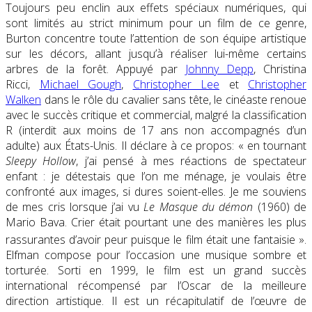
Toujours peu enclin aux effets spéciaux numériques, qui
sont limités au strict minimum pour un film de ce genre,
Burton concentre toute l’attention de son équipe artistique
sur les décors, allant jusqu’à réaliser lui-même certains
arbres de la forêt. Appuyé par
Johnny Depp
, Christina
Ricci,
Michael Gough
,
Christopher Lee
et
Christopher
Walken
dans le rôle du cavalier sans tête, le cinéaste renoue
avec le succès critique et commercial, malgré la classification
R (interdit aux moins de 17 ans non accompagnés d’un
adulte) aux États-Unis. Il déclare à ce propos: « en tournant
Sleepy Hollow
, j’ai pensé à mes réactions de spectateur
enfant : je détestais que l’on me ménage, je voulais être
confronté aux images, si dures soient-elles. Je me souviens
de mes cris lorsque j’ai vu
Le Masque du démon
(1960) de
Mario Bava. Crier était pourtant une des manières les plus
rassurantes d’avoir peur puisque le film était une fantaisie »
.
Elfman compose pour l’occasion une musique sombre et
torturée. Sorti en 1999, le film est un grand succès
international récompensé par l’Oscar de la meilleure
direction artistique. Il est un récapitulatif de l’œuvre de