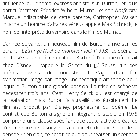
l’influence du cinéma expressionniste sur Burton, et plus
particulièrement Friedrich Wilhelm Murnau et son
Nosferatu
.
Marque indiscutable de cette parenté, Christopher Walken
incarne un homme d’affaires véreux appelé Max Schreck, le
nom de l’interprète du vampire dans le film de Murnau
.
L’année suivante, un nouveau film de Burton arrive sur les
écrans :
L’Étrange Noël de monsieur Jack
(1993). Le scénario
est basé sur un poème écrit par Burton à l’époque où il était
r
chez Disney. Il rappelle le Grinch du
D
Seuss, l’un des
poètes favoris du cinéaste. Il s’agit d’un film
d’animation image par image, une technique artisanale pour
laquelle Burton a une grande passion. La mise en scène va
nécessiter trois ans. C’est Henry Selick qui est chargé de
la réalisation, mais Burton l’a surveillé très étroitement. Le
film est produit par Disney, propriétaire du poème. Le
contrat que Burton a signé en intégrant le studio en 1979
comprend une clause spécifiant que toute activité créatrice
d’un membre de Disney est la propriété de la « Police de la
pensée » : en clair, ne serait-ce que pour réaliser un scénario