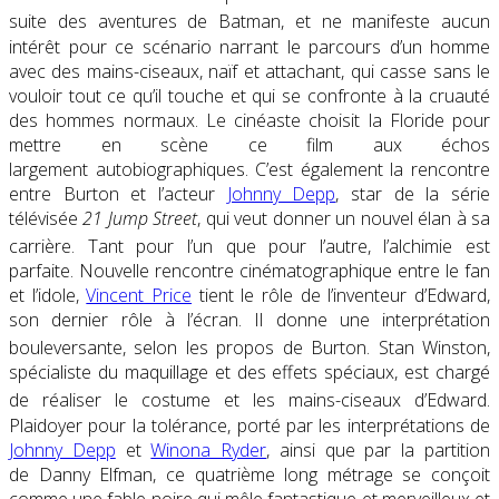
suite des aventures de Batman
, et ne manifeste aucun
intérêt pour ce scénario narrant le parcours d’un homme
avec des mains-ciseaux, naïf et attachant, qui casse sans le
vouloir tout ce qu’il touche et qui se confronte à la cruauté
des hommes normaux. Le cinéaste choisit la Floride pour
mettre en scène ce film aux échos
largement autobiographiques. C’est également la rencontre
entre Burton et l’acteur
Johnny Depp
, star de la série
télévisée
21 Jump Street
, qui veut donner un nouvel élan à sa
carrière
. Tant pour l’un que pour l’autre, l’alchimie est
parfaite. Nouvelle rencontre cinématographique entre le fan
et l’idole,
Vincent Price
tient le rôle de l’inventeur d’Edward,
son dernier rôle à l’écran. Il donne une interprétation
bouleversante, selon les propos de Burton
. Stan Winston,
spécialiste du maquillage et des effets spéciaux, est chargé
de réaliser le costume et les mains-ciseaux d’Edward
.
Plaidoyer pour la tolérance, porté par les interprétations de
Johnny Depp
et
Winona Ryder
, ainsi que par la partition
de Danny Elfman, ce quatrième long métrage se conçoit
comme une fable noire qui mêle fantastique et merveilleux et