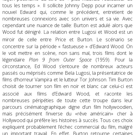
tous les temps ». Il sollicite Johnny Depp pour incarner un
nouvel Edward qui, comme le précédent, entretient de
nombreuses connexions avec son univers et sa vie. Avec
cependant une nuance de taille: Burton est adulé alors que
Wood fut dénigré. La relation entre Lugosi et Wood est un
miroir de celle entre Price et Burton
. Le scénario se
concentre sur la période « fastueuse » d’Edward Wood. On
le voit mettre en scène, non sans mal, trois films dont le
légendaire
Plan 9 from Outer Space
(1959)
. Pour la
circonstance, Ed Wood s’entoure de nombreux acteurs
passés ou méprisés comme Bela Lugosi, la présentatrice de
films d’horreur Vampira et le lutteur Tor Johnson. Tim Burton
choisit de tourner son film en noir et blanc car celui-ci est
associé aux films d’Edward Wood
, et raconte les
nombreuses péripéties de toute cette troupe dans leur
parcours cinématographique digne d’un film hollywoodien,
mais précisément l’inverse du «rêve américain» cher à
Hollywood qui préfère les histoires à succès. Tous ces choix
expliquent probablement l’échec commercial du film, malgré
un important travail. En effet, Burton retourne certaines