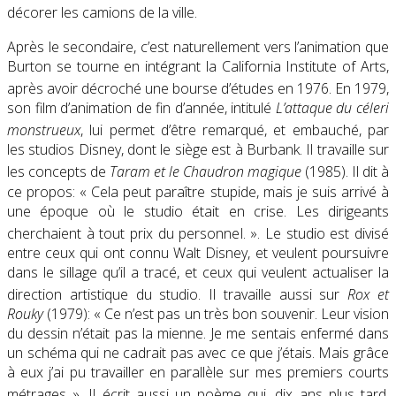
décorer les camions de la ville
.
Après le secondaire, c’est naturellement vers l’animation que
Burton se tourne en intégrant la
California Institute of Arts
,
après avoir décroché une bourse d’études en 1976
. En 1979,
son film d’animation de fin d’année, intitulé
L’attaque du céleri
monstrueux
, lui permet d’être remarqué, et embauché, par
les studios Disney, dont le siège est à Burbank. Il travaille sur
les concepts de
Taram et le Chaudron magique
(1985)
. Il dit à
ce propos: « Cela peut paraître stupide, mais je suis arrivé à
une époque où le studio était en crise. Les dirigeants
cherchaient à tout prix du personnel. »
. Le studio est divisé
entre ceux qui ont connu Walt Disney, et veulent poursuivre
dans le sillage qu’il a tracé, et ceux qui veulent actualiser la
direction artistique du studio
. Il travaille aussi sur
Rox et
Rouky
(1979): « Ce n’est pas un très bon souvenir. Leur vision
du dessin n’était pas la mienne. Je me sentais enfermé dans
un schéma qui ne cadrait pas avec ce que j’étais. Mais grâce
à eux j’ai pu travailler en parallèle sur mes premiers courts
métrages »
. Il écrit aussi un poème qui, dix ans plus tard,