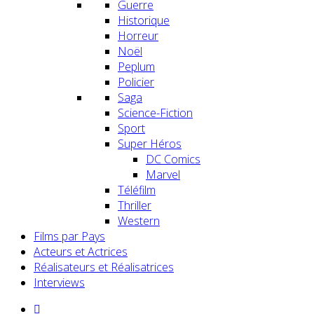
Guerre
Historique
Horreur
Noël
Peplum
Policier
Saga
Science-Fiction
Sport
Super Héros
DC Comics
Marvel
Téléfilm
Thriller
Western
Films par Pays
Acteurs et Actrices
Réalisateurs et Réalisatrices
Interviews