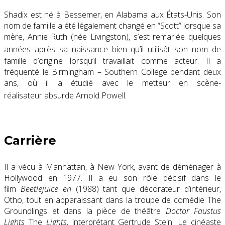
Shadix est né à Bessemer, en Alabama aux États-Unis. Son
nom de famille a été légalement changé en “Scott” lorsque sa
mère, Annie Ruth (née Livingston), s’est remariée quelques
années après sa naissance
bien qu’il utilisât son nom de
famille d’origine lorsqu’il travaillait comme acteur. Il a
fréquenté le Birmingham – Southern College pendant deux
ans, où il a étudié avec le metteur en scène-
réalisateur absurde Arnold Powell.
Carrière
Il a vécu à Manhattan, à New York, avant de déménager à
Hollywood en 1977. Il a eu son rôle décisif dans le
film
Beetlejuice en
(1988) tant que décorateur d’intérieur,
Otho, tout en apparaissant dans la troupe de comédie The
Groundlings et dans la pièce de théâtre
Doctor Faustus
Lights
The
Lights
, interprétant Gertrude Stein. Le cinéaste