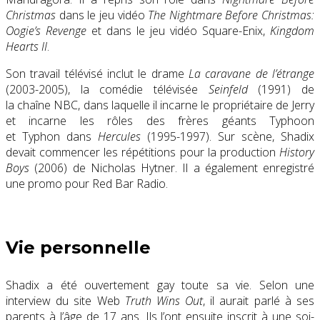
Christmas
dans le jeu vidéo
The Nightmare Before Christmas:
Oogie’s Revenge
et dans le jeu vidéo Square-Enix,
Kingdom
Hearts II
.
Son travail télévisé inclut le drame
La caravane de l’étrange
(2003-2005), la comédie télévisée
Seinfeld
(1991) de
la chaîne NBC, dans laquelle il incarne le propriétaire de Jerry
et incarne les rôles des frères géants Typhoon
et Typhon dans
Hercules
(1995-1997). Sur scène, Shadix
devait commencer les répétitions pour la production
History
Boys
(2006) de Nicholas Hytner. Il a également enregistré
une promo pour Red Bar Radio.
Vie personnelle
Shadix a été ouvertement gay toute sa vie. Selon une
interview du site Web
Truth Wins Out
, il aurait parlé à ses
parents à l’âge de 17 ans. Ils l’ont ensuite inscrit à une soi-