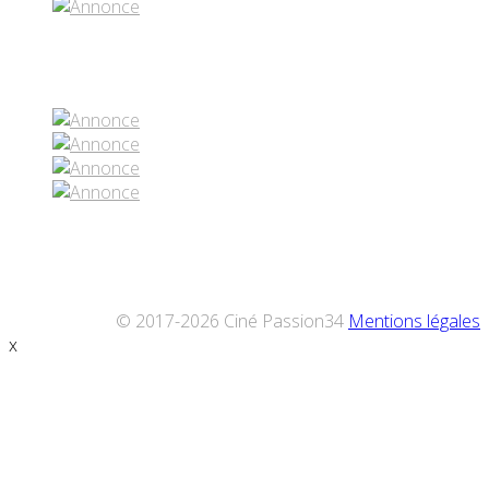
Réseaux sociaux
© 2017-2026 Ciné Passion34
Mentions légales
x
Défiler
vers
le
haut