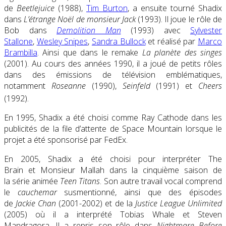
de
Beetlejuice
(1988),
Tim Burton
, a ensuite tourné Shadix
dans
L’étrange Noël de monsieur Jack
(1993). Il joue le rôle de
Bob dans
Demolition Man
(1993) avec
Sylvester
Stallone
,
Wesley Snipes
,
Sandra Bullock
et réalisé par
Marco
Brambilla
. Ainsi que dans le remake
La planète des singes
(2001). Au cours des années 1990, il a joué de petits rôles
dans des émissions de télévision emblématiques,
notamment
Roseanne
(1990),
Seinfeld
(1991) et
Cheers
(1992).
En 1995, Shadix a été choisi comme Ray Cathode dans les
publicités de la file d’attente de Space Mountain lorsque le
projet a été sponsorisé par FedEx.
En 2005, Shadix a été choisi pour interpréter The
Brain et Monsieur Mallah dans la cinquième saison de
la série animée
Teen Titans
. Son autre travail vocal comprend
le
cauchemar
susmentionné, ainsi que des épisodes
de
Jackie Chan
(2001-2002) et de la
Justice League Unlimited
(2005) où il a interprété Tobias Whale et Steven
Mandragora. Il a repris son rôle dans
Nightmare Before