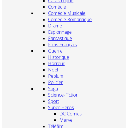
Catastrophe
Comédie
Comédie Musicale
Comédie Romantique
Drame
Espionnage
Fantastique
Films Français
Guerre
Historique
Horreur
Noël
Peplum
Policier
Saga
Science-Fiction
Sport
Super Héros
DC Comics
Marvel
Téléfilm