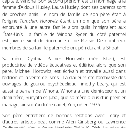
capitale, Winona. Son second prénom est un hommage à la
femme d’Aldous Huxley, Laura Huxley, dont ses parents sont
de proches amis
. Le nom de famille de son père était à
l’origine
Tomchin
,
Horowitz
étant un nom que son père a
emprunté à une autre famille alors qu’ils immigraient aux
États-Unis
. La famille de Winona Ryder du côté paternel
est juive et vient de Roumanie et de Russie. De nombreux
membres de sa famille paternelle ont péri durant la Shoah
.
Sa mère, Cynthia Palmer Horowitz (née Istas), est
productrice de vidéos éducatives et éditrice, alors que son
père, Michael Horowitz, est écrivain et travaille aussi dans
l’édition et la vente de livres. Il a d’ailleurs été l’archiviste des
ouvrages du gourou psychédélique Timothy Leary, qui est
aussi le parrain de Winona
. Winona a une demi-sœur et un
demi-frère, Sunyata et Jubal, que sa mère a eus d’un premier
mariage
, ainsi qu’un frère cadet, Yuri, né en 1976
.
Son père entretient de bonnes relations avec Leary et
d’autres artistes
beat
comme Allen Ginsberg ou Lawrence
Ferlinghetti, ainsi qu’avec l’écrivain Philip K. Dick. Le père de