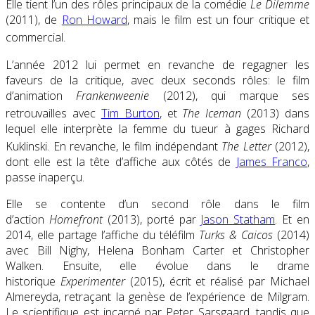
Elle tient l’un des rôles principaux de la comédie
Le Dilemme
(2011), de
Ron Howard
, mais le film est un four critique et
commercial
.
L’année 2012 lui permet en revanche de regagner les
faveurs de la critique, avec deux seconds rôles: le film
d’animation
Frankenweenie
(2012), qui marque ses
retrouvailles avec
Tim Burton
, et
The Iceman
(2013) dans
lequel elle interprète la femme du tueur à gages Richard
Kuklinski
. En revanche, le film indépendant
The Letter
(2012),
dont elle est la tête d’affiche aux côtés de
James Franco
,
passe inaperçu.
Elle se contente d’un second rôle dans le film
d’action
Homefront
(2013), porté par
Jason Statham
. Et en
2014, elle partage l’affiche du téléfilm
Turks & Caicos
(2014)
avec Bill Nighy, Helena Bonham Carter et Christopher
Walken. Ensuite, elle évolue dans le drame
historique
Experimenter
(2015), écrit et réalisé par Michael
Almereyda, retraçant la genèse de l’expérience de Milgram.
Le scientifique est incarné par Peter Sarsgaard, tandis que