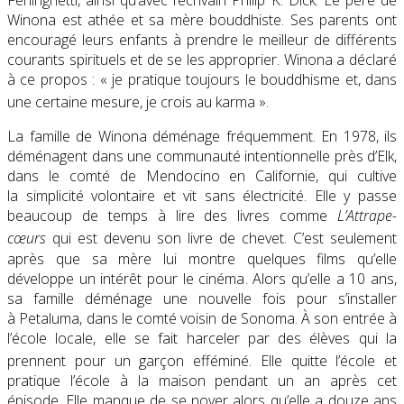
Winona est athée et sa mère bouddhiste. Ses parents ont
encouragé leurs enfants à prendre le meilleur de différents
courants spirituels et de se les approprier. Winona a déclaré
à ce propos :
« je pratique toujours le bouddhisme et, dans
une certaine mesure, je crois au karma »
.
La famille de Winona déménage fréquemment. En 1978, ils
déménagent dans une communauté intentionnelle près d’Elk,
dans le comté de Mendocino en Californie, qui cultive
la simplicité volontaire et vit sans électricité. Elle y passe
beaucoup de temps à lire des livres comme
L’Attrape-
cœurs
qui est devenu son livre de chevet
. C’est seulement
après que sa mère lui montre quelques films qu’elle
développe un intérêt pour le cinéma. Alors qu’elle a
10 ans
,
sa famille déménage une nouvelle fois pour s’installer
à Petaluma, dans le comté voisin de Sonoma. À son entrée à
l’école locale, elle se fait harceler par des élèves qui la
prennent pour un garçon efféminé
. Elle quitte l’école et
pratique l’école à la maison pendant un an après cet
épisode. Elle manque de se noyer alors qu’elle a douze ans