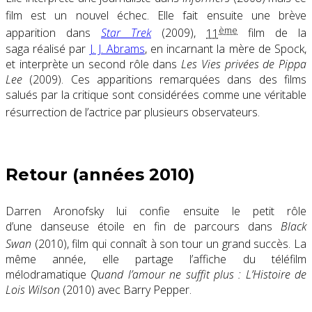
film est un nouvel échec
. Elle fait ensuite une brève
ème
apparition dans
Star Trek
(2009),
11
film de la
saga réalisé par
J. J. Abrams
, en incarnant la mère de Spock,
et interprète un second rôle dans
Les Vies privées de Pippa
Lee
(2009). Ces apparitions remarquées dans des films
salués par la critique sont considérées comme une véritable
résurrection de l’actrice par plusieurs observateurs
.
Retour (années 2010)
Darren Aronofsky lui confie ensuite le petit rôle
d’une danseuse étoile en fin de parcours dans
Black
Swan
(2010), film qui connaît à son tour un grand succès
. La
même année, elle partage l’affiche du téléfilm
mélodramatique
Quand l’amour ne suffit plus : L’Histoire de
Lois Wilson
(2010) avec Barry Pepper.