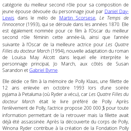
catégorie du meilleur second rôle
pour sa composition de
jeune épouse dévouée du personnage joué par
Daniel Day-
Lewis
dans le mélo de
Martin Scorsese
,
Le Temps de
l’innocence
(1993), qui se déroule dans les années 1870. Elle
est également nommée pour ce film à l’Oscar du meilleur
second rôle féminin cette année-là, ainsi que l’année
suivante à l’Oscar de la meilleure actrice
pour
Les Quatre
Filles du docteur March
(1994), nouvelle adaptation du roman
de Louisa May Alcott dans lequel elle interprète le
personnage principal, Jo March, aux côtés de Susan
Sarandon et
Gabriel Byrne
.
Elle dédie ce film à la mémoire de Polly Klaas, une fillette de
12 ans enlevée en octobre 1993 lors d’une soirée
pyjama à Petaluma (où Ryder a vécu), car
Les Quatre Filles du
docteur March
était le livre préféré de Polly
. Après
l’enlèvement de Polly, l’actrice propose 200 000
$
pour toute
information permettant de la retrouver
mais la fillette avait
déjà été assassinée. Après la découverte du corps de Polly,
Winona Ryder contribue à la création de la Fondation Polly