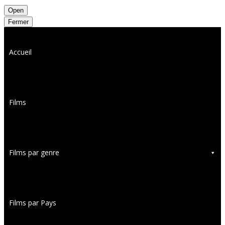
Open
Fermer
Accueil
Films
Films par genre
Films par Pays