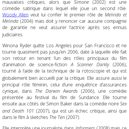
mauvaises critiques; alors que
Simone
(2002) est une
comédie satirique dans lequel elle joue un second rôle.
Woody Allen
veut lui confier le premier rôle de
Melinda et
Melinda
(2004) mais doit y renoncer car aucune compagnie
de garantie ne veut assurer l’actrice après ses ennuis
judiciaires
.
Winona Ryder quitte Los Angeles pour San Francisco et ne
tourne quasiment pas jusqu’en 2006, date à laquelle elle fait
son retour en tenant l’un des rôles principaux du film
d’animation de science-fiction
A Scanner Darkly
(2006)
,
tourné à l’aide de la technique de la rotoscopie et qui est
globalement bien accueilli par la critique
. Elle assure aussi le
principal rôle féminin, celui d’une enquêtrice d’assurances
cynique, dans
The Darwin Awards
(2006), une comédie
présentée au festival du film de Sundance. Elle tourne
ensuite aux côtés de Simon Baker dans la comédie noire
Sex
and Death 101
(2007), qui est un échec critique
, ainsi que
dans le film à sketches
The Ten
(2007).
Elle interprète une journaliste dans
Informers
(2008) mais ce