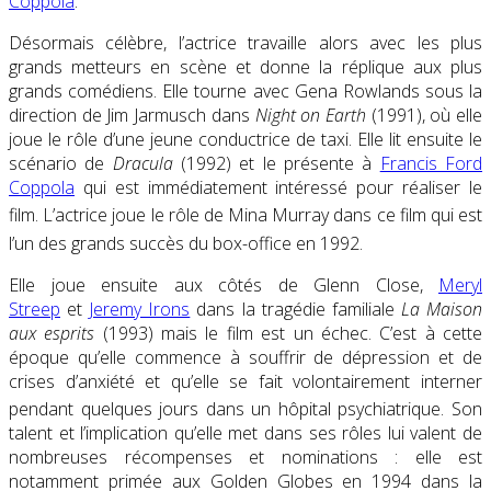
Coppola
.
Désormais célèbre, l’actrice travaille alors avec les plus
grands metteurs en scène et donne la réplique aux plus
grands comédiens. Elle tourne avec Gena Rowlands sous la
direction de Jim Jarmusch dans
Night on Earth
(1991), où elle
joue le rôle d’une jeune conductrice de taxi. Elle lit ensuite le
scénario de
Dracula
(1992) et le présente à
Francis Ford
Coppola
qui est immédiatement intéressé pour réaliser le
film
. L’actrice joue le rôle de Mina Murray dans ce film qui est
l’un des grands succès du box-office en 1992
.
Elle joue ensuite aux côtés de Glenn Close,
Meryl
Streep
et
Jeremy Irons
dans la tragédie familiale
La Maison
aux esprits
(1993) mais le film est un échec. C’est à cette
époque qu’elle commence à souffrir de dépression et de
crises d’anxiété et qu’elle se fait volontairement interner
pendant quelques jours dans un hôpital psychiatrique
. Son
talent et l’implication qu’elle met dans ses rôles lui valent de
nombreuses récompenses et nominations : elle est
notamment primée aux Golden Globes en 1994 dans la