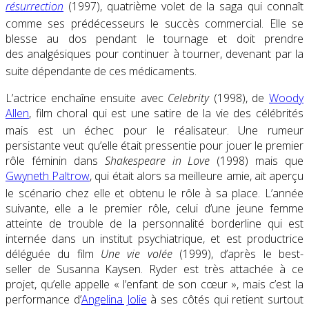
résurrection
(1997), quatrième volet de la saga qui connaît
comme ses prédécesseurs le succès commercial
. Elle se
blesse au dos pendant le tournage et doit prendre
des analgésiques pour continuer à tourner, devenant par la
suite dépendante de ces médicaments
.
L’actrice enchaîne ensuite avec
Celebrity
(1998), de
Woody
Allen
, film choral qui est une satire de la vie des célébrités
mais est un échec pour le réalisateur
. Une rumeur
persistante veut qu’elle était pressentie pour jouer le premier
rôle féminin dans
Shakespeare in Love
(1998) mais que
Gwyneth Paltrow
, qui était alors sa meilleure amie, ait aperçu
le scénario chez elle et obtenu le rôle à sa place
. L’année
suivante, elle a le premier rôle, celui d’une jeune femme
atteinte de trouble de la personnalité borderline qui est
internée dans un institut psychiatrique, et est productrice
déléguée du film
Une vie volée
(1999), d’après le best-
seller de Susanna Kaysen. Ryder est très attachée à ce
projet, qu’elle appelle
« l’enfant de son cœur »
, mais c’est la
performance d’
Angelina Jolie
à ses côtés qui retient surtout