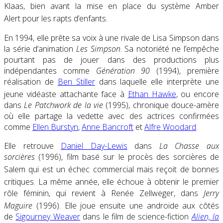
Klaas, bien avant la mise en place du système Amber
Alert pour les rapts d’enfants
.
En 1994, elle prête sa voix à une rivale de Lisa Simpson dans
la série d’animation
Les Simpson
. Sa notoriété ne l’empêche
pourtant pas de jouer dans des productions plus
indépendantes comme
Génération 90
(1994), première
réalisation de
Ben Stiller
dans laquelle elle interprète une
jeune vidéaste attachante face à
Ethan Hawke
, ou encore
dans
Le Patchwork de la vie
(1995), chronique douce-amère
où elle partage la vedette avec des actrices confirmées
comme
Ellen Burstyn
,
Anne Bancroft
et
Alfre Woodard
.
Elle retrouve
Daniel Day-Lewis
dans
La Chasse aux
sorcières
(1996), film basé sur le procès des sorcières de
Salem qui est un échec commercial
mais reçoit de bonnes
critiques
. La même année, elle échoue à obtenir le premier
rôle féminin, qui revient à Renée Zellweger, dans
Jerry
Maguire
(1996)
. Elle joue ensuite une androïde aux côtés
de
Sigourney Weaver
dans le film de science-fiction
Alien, la