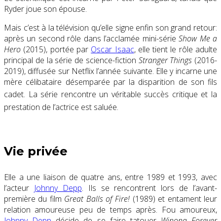
Ryder joue son épouse.
Mais c’est à la télévision qu’elle signe enfin son grand retour:
après un second rôle dans l’acclamée mini-série
Show Me a
Hero
(2015), portée par
Oscar Isaac
, elle tient le rôle adulte
principal de la série de science-fiction
Stranger Things
(2016-
2019), diffusée sur Netflix l’année suivante. Elle y incarne une
mère célibataire désemparée par la disparition de son fils
cadet. La série rencontre un véritable succès critique
et la
prestation de l’actrice est saluée
.
Vie privée
Elle a une liaison de quatre ans, entre 1989 et 1993, avec
l’acteur
Johnny Depp
. Ils se rencontrent lors de l’avant-
première du film
Great Balls of Fire!
(1989) et entament leur
relation amoureuse peu de temps après. Fou amoureux,
Johnny Depp
décide de se faire tatouer
Winona Forever