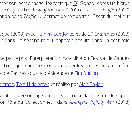
r
réter son personnage, l’excentrique
D
Gonzo
. Après un hiatus
de Guy Ritchie,
Way of the Gun
(2000) et surtout
Traffic
(2000)
étation dans
Traffic
lui permet de remporter l’Oscar du meilleur
aqué
(2003) avec
Tommy Lee Jones
et de
21 Grammes
(2003)
r dans un second rôle. Il apparaît ensuite dans un petit rôle
sé par le prix d’interprétation masculine du Festival de Cannes
perd une quinzaine de kilos pour jouer les scènes de la dernière
val de Cannes sous la présidence de
Tim Burton
.
Portman
,
Tom Hiddleston
et réalisé par
Alan Taylor
.
suivante le personnage du Collectionneur dans le film de super-
 son rôle du Collectionneur dans
Avengers: Infinity War
(2018)