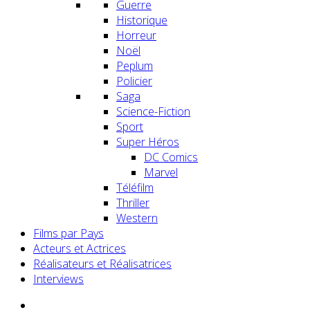
Guerre
Historique
Horreur
Noël
Peplum
Policier
Saga
Science-Fiction
Sport
Super Héros
DC Comics
Marvel
Téléfilm
Thriller
Western
Films par Pays
Acteurs et Actrices
Réalisateurs et Réalisatrices
Interviews