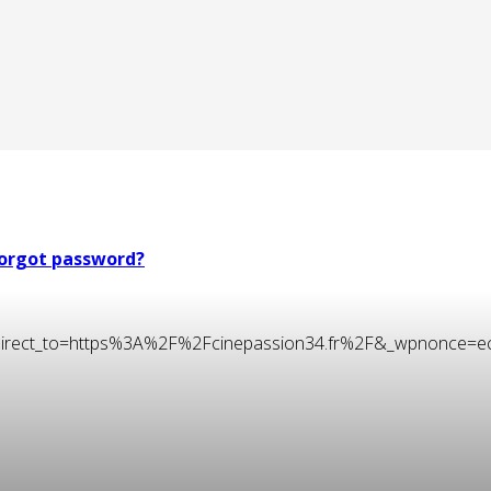
orgot password?
t&redirect_to=https%3A%2F%2Fcinepassion34.fr%2F&_wpnonce=