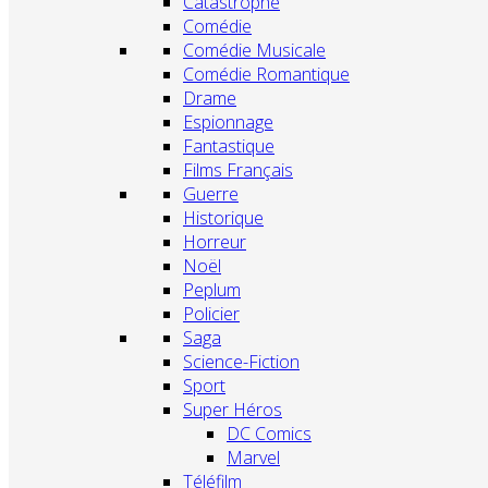
Catastrophe
Comédie
Comédie Musicale
Comédie Romantique
Drame
Espionnage
Fantastique
Films Français
Guerre
Historique
Horreur
Noël
Peplum
Policier
Saga
Science-Fiction
Sport
Super Héros
DC Comics
Marvel
Téléfilm