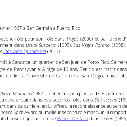
évrier 1967
à San Germán à Puerto Rico.
 second rôle pour son rôle dans
Traffic
(2000) et par le prix d
tamment dans
Usual Suspects
(1995)
,
Las Vegas Parano
(1998)
et
Star Wars Episode VIII
(2017)
.
randit à Santurce, un quartier de San Juan de Porto Rico. Sa mère 
gne de Pennsylvanie
. À l’âge de 13 ans, Benicio est inscrit d
part étudier à l’université de Californie à San Diego, mais i
flics à Miami
en 1987. Il obtient un peu plus tard ses premiers
retrouve ensuite dans des seconds rôles dans
État second
(199
 dans sa carrière, en lui offrant la reconnaissance au sein de l
ndent Spirit Award
du meilleur second rôle masculin. Il rempor
ball charismatique au côté de
Robert De Niro
dans
Le Fan
(1996)