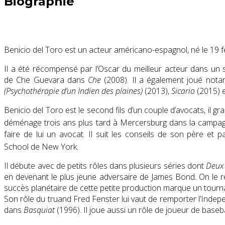
Biographie
Benicio del Toro est un acteur américano-espagnol, né le
19 f
Il a été récompensé par l’Oscar du meilleur acteur dans un
de Che Guevara dans
Che
(2008). Il a également joué no
(Psychothérapie d’un Indien des plaines)
(2013),
Sicario
(2015) 
Benicio del Toro est le second fils d’un couple d’avocats, il g
déménage trois ans plus tard à Mercersburg dans la campa
faire de lui un avocat. Il suit les conseils de son père et 
School
de New York
.
Il débute avec de petits rôles dans plusieurs séries dont
Deux 
en devenant le plus jeune adversaire de James Bond. On le 
succès planétaire de cette petite production marque un tournant
Son rôle du truand Fred Fenster lui vaut de remporter l’
Indepe
dans
Basquiat
(1996). Il joue aussi un rôle de joueur de base