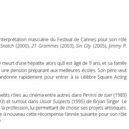
’interprétation masculine du Festival de Cannes pour son rôle
,
Snatch
(2000)
,
21 Grammes
(2003),
Sin City
(2005)
,
Jimmy P.
meurt d’une hépatite alors qu’il est âgé de 9 ans, et sa famille
ans une pension préparant aux meilleures écoles. Son père veut
l abandonne rapidement pour entrer à la célèbre
Square Acting
 petits rôles au cinéma entre autres dans
Permis de tuer
(1989)
3) et surtout dans
Usual Suspects
(1995) de Bryan Singer. Le
a profession, lui permettant de choisir ses projets artistiques.
te à nouveau cette récompense l’année suivante pour son rôle
.