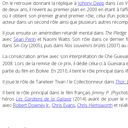
On le retrouve donnant la réplique à
Johnny Depp
dans
Las 
de deux ans, il revient au premier plan en 2000 en étant à l’aff
où il obtient son premier grand premier rôle, celui d’un polic
acteur dans un second rôle ainsi que plusieurs autres récom
Il joue ensuite un amérindien retardé mental dans
The Pledge
avec
Sean Penn
et Naomi Watts. Son rôle dans ce dernier fil
dans
Sin City
(2005), puis dans
Nos souvenirs brûlés
(2007) au 
La consécration arrive avec son interprétation de Che Gueva
2008. Lors de la remise de ce prix, il dédie celui-ci à Guevara 
partie du film en Bolivie
. En 2010, il tient le rôle principal dans
W
Il joue le rôle de Taneleer Tivan / le Collectionneur dans
Thor:
Il tient le rôle principal dans le film français
Jimmy P. (Psychot
héros
Les Gardiens de la Galaxie
(2014) avant de jouer le 
avec
Robert Downey Jr.
,
Chris Evans
,
Chris Hemsworth
et réal